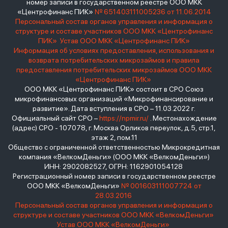
номер записи в государственном реестре ООО МКК
«Центрофинанс ПИК»
№ 651403111005236 от 11.06.2014
Персональный состав органов управления и информация о
структуре и составе участников ООО МКК «Центрофинанс
ПИК»
Устав ООО МКК «Центрофинанс ПИК»
Информация об условиях предоставления, использования и
возврата потребительских микрозаймов и правила
предоставления потребительских микрозаймов ООО МКК
«Центрофинанс ПИК»
ООО МКК «Центрофинанс ПИК» состоит в СРО Союз
микрофинансовых организаций «Микрофинансирование и
развитие». Дата вступления в СРО – 11.03.2022 г.
Официальный сайт СРО –
https://npmir.ru/
. Местонахождение
(адрес) СРО - 107078, г. Москва Орликов переулок, д.5, стр.1,
этаж 2, пом.11
Общество с ограниченной ответственностью Микрокредитная
компания «ВелкомДеньги» (ООО МКК «ВелкомДеньги»)
ИНН: 2902082527, ОГРН: 1162901054128
Регистрационный номер записи в государственном реестре
ООО МКК «ВелкомДеньги»
№ 001603111007724 от
28.03.2016
Персональный состав органов управления и информация о
структуре и составе участников ООО МКК «ВелкомДеньги»
Устав ООО МКК «ВелкомДеньги»