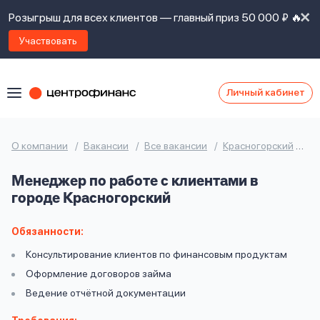
Розыгрыш для всех клиентов — главный приз 50 000 ₽ 🔥
Участвовать
Личный кабинет
Я
согласен(а)
на
Я
О компании
Вакансии
Все вакансии
Красногорский
М
ознакомлен
Наши
с
Менеджер по работе с клиентами в
контакты
правилами
городе Красногорский
предоставления
займов
,
политикой
Обязанности:
Ок
Ок
сайта
,
Консультирование клиентов по финансовым продуктам
даю
Оформление договоров займа
согласие
на
Ведение отчётной документации
обработку
Задать
личных