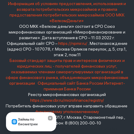
Информация об условиях предоставления, использования и
возврата потребительских микрозаймов и правила
предоставления потребительских микрозаймов ООО МКК
«ВелкомДеньги»
ООО МКК «Велком деньги» состоит в СРО Союз
микрофинансовых организаций «Микрофинансирование и
развитие». Дата вступления в СРО – 11.03.2022 г.
Официальный сайт СРО –
https://npmir.ru/
. Местонахождение
(адрес) СРО - 107078, г. Москва Орликов переулок, д.5, стр.1,
этаж 2, пом.11
Базовый стандарт защиты прав и интересов физических и
юридических лиц - получателей финансовых услуг,
оказываемых членами саморегулируемых организаций в
сфере финансового рынка, объединяющих микрофинансовые
организации
Официальный сайт Банка России
Интернет-
приемная Банка России
Реестр микрофинансовых организаций
https://www.cbr.ru/microfinance/registry/
Потребитель финансовых услуг вправе направить обращение
финансовому уполномоченному
Место нахождения: 119017, г. Москва, Старомонетный пер.,
Займы по
дом 3 Телефон: 8 (800) 200-00-10
биометрии
взять займ - <a href="https://viruchay.ru">выручай</a> -