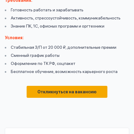
Требования:
вопрос
данных
Готовность работать и зарабатывать
Активность, стрессоустойчивость, коммуникабельность
Знание ПК, 1С, офисных программ и оргтехники
Условия:
Стабильная З/П от 20 000 ₽, дополнительные премии
Сменный график работы
Ответы
Оформить заявку
Оформление по ТК РФ, соцпакет
на
Бесплатное обучение, возможность карьерного роста
вопросы
Войти под другим номером
Откликнуться на вакансию