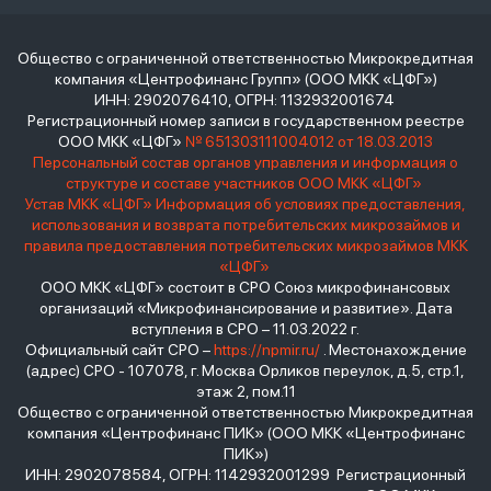
Общество с ограниченной ответственностью Микрокредитная
компания «Центрофинанс Групп» (ООО МКК «ЦФГ»)
ИНН: 2902076410, ОГРН: 1132932001674
Регистрационный номер записи в государственном реестре
ООО МКК «ЦФГ»
№ 651303111004012 от 18.03.2013
Персональный состав органов управления и информация о
структуре и составе участников ООО МКК «ЦФГ»
Устав МКК «ЦФГ»
Информация об условиях предоставления,
использования и возврата потребительских микрозаймов и
правила предоставления потребительских микрозаймов МКК
«ЦФГ»
ООО МКК «ЦФГ» состоит в СРО Союз микрофинансовых
организаций «Микрофинансирование и развитие». Дата
вступления в СРО – 11.03.2022 г.
Официальный сайт СРО –
https://npmir.ru/
. Местонахождение
(адрес) СРО - 107078, г. Москва Орликов переулок, д.5, стр.1,
этаж 2, пом.11
Общество с ограниченной ответственностью Микрокредитная
компания «Центрофинанс ПИК» (ООО МКК «Центрофинанс
ПИК»)
ИНН: 2902078584, ОГРН: 1142932001299 Регистрационный