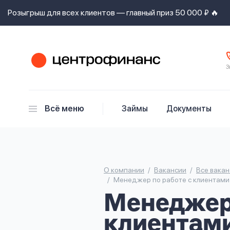
Розыгрыш для всех клиентов — главный приз 50 000 ₽ 🔥
З
Я
согласен(а)
на
Всё меню
Займы
Документы
Я
ознакомлен
с
Наши
Задать
Ответы на
правилами
контакты
вопрос
вопросы
предоставления
займов
,
О компании
Вакансии
Все вакан
политикой
Ок
Ок
Менеджер по работе с клиентами
сайта
,
даю
Менеджер 
согласие
на
клиентами
обработку