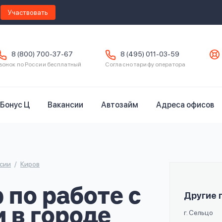
Участвовать
8 (800) 700-37-67
8 (495) 011-03-59
вонок по России бесплатный
Согласно тарифу оператора
Бонус Ц
Вакансии
Автозайм
Адреса офисов
сии
Киров
по работе с
Другие 
 в городе
г. Сельцо