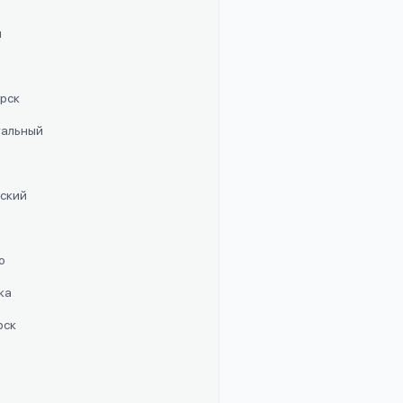
п
орск
стальный
рский
о
ка
рск