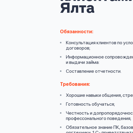
личных
Ялта
данных
Обязанности:
Консультация клиентов по усл
договоров;
Оформить заявку
Информационное сопровожден
и выдачи займа:
Составление отчетности.
Войти под другим номером
Требования:
Хорошие навыки общения, стре
Готовность обучаться;
Честность и допропорядочност
профессонального поведения;
Обязательное знание ПК, базов
оргтехники, 1 С- приветствует