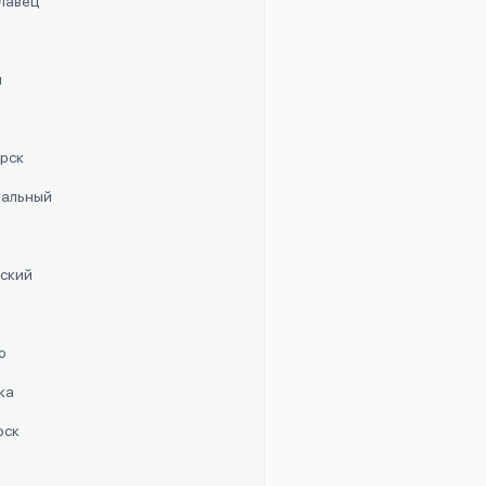
славец
п
орск
стальный
рский
о
ка
рск