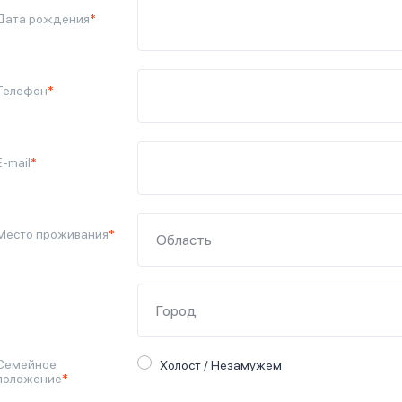
Дата рождения
*
Телефон
*
E-mail
*
Место проживания
*
Семейное
Холост / Незамужем
положение
*