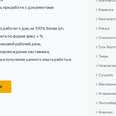
г. Малояро
ь при работе с документами
г. Каменка
г. Кингисеп
 рабочего дня, на 100% белая з/п;
г. Ревда
ата по форме фикс + %.
г. Снежног
часовой рабочий день;
г. Гусь Хру
сопровождение наставника;
г. Тверь
 и получение ценного опыта работы в
г. Нижнего
г. Суздаль
г. Маслянин
ю
г. Атаманов
г. Лесосиби
г. Алексин