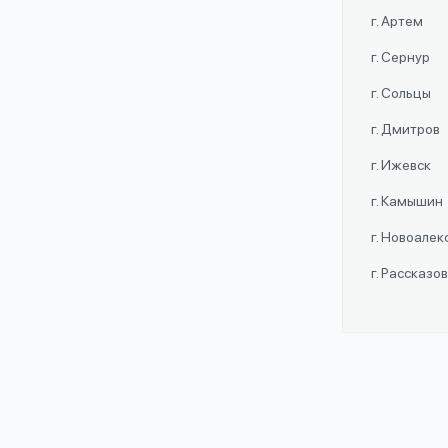
г. Артем
г. Сернур
г. Сольцы
г. Дмитров
г. Ижевск
г. Камышин
г. Новоале
г. Рассказо