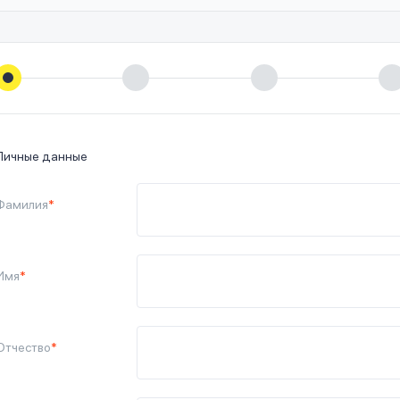
Личные данные
Фамилия
*
Имя
*
Отчество
*