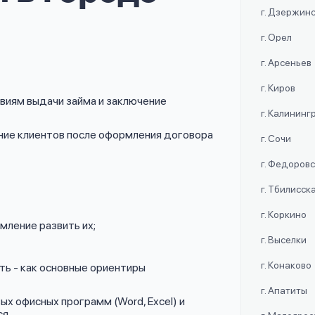
г. Дзержин
г. Орел
г. Арсеньев
г. Киров
овиям выдачи займа и заключение
г. Калининг
ие клиентов после оформления договора
г. Сочи
г. Федоров
г. Тбилисск
г. Коркино
мление развить их;
г. Выселки
г. Конаково
ь - как основные ориентиры
г. Апатиты
ых офисных программ (Word, Excel) и
ся