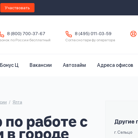
Участвовать
8 (800) 700-37-67
8 (495) 011-03-59
вонок по России бесплатный
Согласно тарифу оператора
Бонус Ц
Вакансии
Автозайм
Адреса офисов
сии
Ялта
по работе с
Другие 
 в городе
г. Сельцо