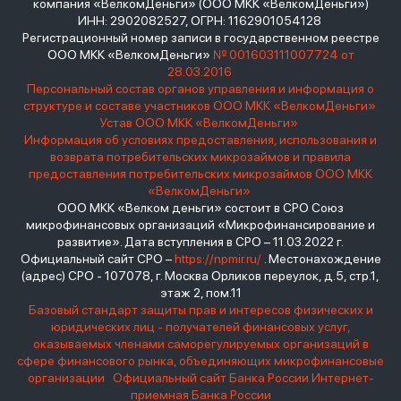
компания «ВелкомДеньги» (ООО МКК «ВелкомДеньги»)
ИНН: 2902082527, ОГРН: 1162901054128
Регистрационный номер записи в государственном реестре
ООО МКК «ВелкомДеньги»
№ 001603111007724 от
28.03.2016
Персональный состав органов управления и информация о
структуре и составе участников ООО МКК «ВелкомДеньги»
Устав ООО МКК «ВелкомДеньги»
Информация об условиях предоставления, использования и
возврата потребительских микрозаймов и правила
предоставления потребительских микрозаймов ООО МКК
«ВелкомДеньги»
ООО МКК «Велком деньги» состоит в СРО Союз
микрофинансовых организаций «Микрофинансирование и
развитие». Дата вступления в СРО – 11.03.2022 г.
Официальный сайт СРО –
https://npmir.ru/
. Местонахождение
(адрес) СРО - 107078, г. Москва Орликов переулок, д.5, стр.1,
этаж 2, пом.11
Базовый стандарт защиты прав и интересов физических и
юридических лиц - получателей финансовых услуг,
оказываемых членами саморегулируемых организаций в
сфере финансового рынка, объединяющих микрофинансовые
организации
Официальный сайт Банка России
Интернет-
приемная Банка России