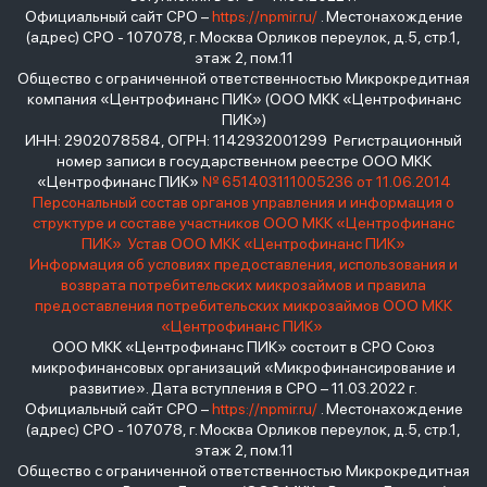
Официальный сайт СРО –
https://npmir.ru/
. Местонахождение
(адрес) СРО - 107078, г. Москва Орликов переулок, д.5, стр.1,
этаж 2, пом.11
Общество с ограниченной ответственностью Микрокредитная
компания «Центрофинанс ПИК» (ООО МКК «Центрофинанс
ПИК»)
ИНН: 2902078584, ОГРН: 1142932001299 Регистрационный
номер записи в государственном реестре ООО МКК
«Центрофинанс ПИК»
№ 651403111005236 от 11.06.2014
Персональный состав органов управления и информация о
структуре и составе участников ООО МКК «Центрофинанс
ПИК»
Устав ООО МКК «Центрофинанс ПИК»
Информация об условиях предоставления, использования и
возврата потребительских микрозаймов и правила
предоставления потребительских микрозаймов ООО МКК
«Центрофинанс ПИК»
ООО МКК «Центрофинанс ПИК» состоит в СРО Союз
микрофинансовых организаций «Микрофинансирование и
развитие». Дата вступления в СРО – 11.03.2022 г.
Официальный сайт СРО –
https://npmir.ru/
. Местонахождение
(адрес) СРО - 107078, г. Москва Орликов переулок, д.5, стр.1,
этаж 2, пом.11
Общество с ограниченной ответственностью Микрокредитная