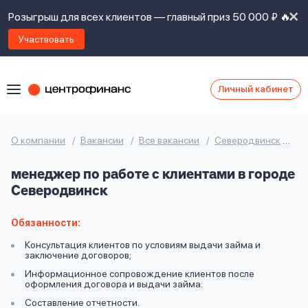
Розыгрыш для всех клиентов — главный приз 50 000 ₽ 🔥
Участвовать
Личный кабинет
Я
согласен(а)
на
Я
О компании
Вакансии
Все вакансии
Северодвинск
ме
ознакомлен
Наши
с
менеджер по работе с клиентами в городе
контакты
правилами
Северодвинск
предоставления
займов
,
политикой
Обязанности:
Ок
Ок
сайта
,
Консультация клиентов по условиям выдачи займа и
даю
заключение договоров;
согласие
Информационное сопровождение клиентов после
на
оформления договора и выдачи займа:
обработку
Задать
Составление отчетности.
личных