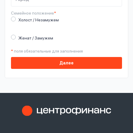
Семейное
положение
*
Холост / Незамужем
Женат / Замужем
*
поля обязательные для заполнения
Далее