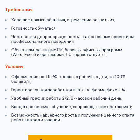
вопрос
данных
Требования:
Хорошие навыки общения, стремление развить их;
Готовность обучаться;
Честность и допропорядочность - как основные ориентиры
профессонального поведения;
Обязательное знание ПК, базовых офисных программ
(Word, Excel) и оргтехники, 1 С- приветствуется
Ответы
Оформить заявку
Условия:
на
вопросы
Оформление по ТК РФ с первого рабочего дня, на 100%
Войти под другим номером
белая з/п;
Гарантированная заработная плата по форме фикс + %.
Удобный график работы 2/2, 8-часовой рабочий день;
Ввод в профессию, обучение, сопровождение наставника;
Возможность карьерного роста и получение ценного опыта
работы в кредитовании.