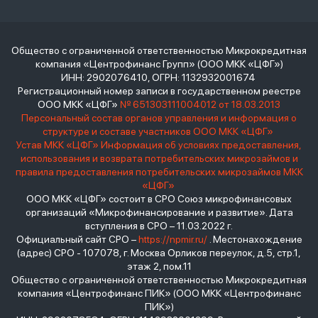
Общество с ограниченной ответственностью Микрокредитная
компания «Центрофинанс Групп» (ООО МКК «ЦФГ»)
ИНН: 2902076410, ОГРН: 1132932001674
Регистрационный номер записи в государственном реестре
ООО МКК «ЦФГ»
№ 651303111004012 от 18.03.2013
Персональный состав органов управления и информация о
структуре и составе участников ООО МКК «ЦФГ»
Устав МКК «ЦФГ»
Информация об условиях предоставления,
использования и возврата потребительских микрозаймов и
правила предоставления потребительских микрозаймов МКК
«ЦФГ»
ООО МКК «ЦФГ» состоит в СРО Союз микрофинансовых
организаций «Микрофинансирование и развитие». Дата
вступления в СРО – 11.03.2022 г.
Официальный сайт СРО –
https://npmir.ru/
. Местонахождение
(адрес) СРО - 107078, г. Москва Орликов переулок, д.5, стр.1,
этаж 2, пом.11
Общество с ограниченной ответственностью Микрокредитная
компания «Центрофинанс ПИК» (ООО МКК «Центрофинанс
ПИК»)