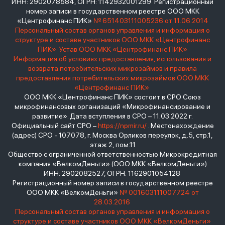
ИНН: 2902078584, ОГРН: 1142932001299 Регистрационный
номер записи в государственном реестре ООО МКК
«Центрофинанс ПИК»
№ 651403111005236 от 11.06.2014
Персональный состав органов управления и информация о
структуре и составе участников ООО МКК «Центрофинанс
ПИК»
Устав ООО МКК «Центрофинанс ПИК»
Информация об условиях предоставления, использования и
возврата потребительских микрозаймов и правила
предоставления потребительских микрозаймов ООО МКК
«Центрофинанс ПИК»
ООО МКК «Центрофинанс ПИК» состоит в СРО Союз
микрофинансовых организаций «Микрофинансирование и
развитие». Дата вступления в СРО – 11.03.2022 г.
Официальный сайт СРО –
https://npmir.ru/
. Местонахождение
(адрес) СРО - 107078, г. Москва Орликов переулок, д.5, стр.1,
этаж 2, пом.11
Общество с ограниченной ответственностью Микрокредитная
компания «ВелкомДеньги» (ООО МКК «ВелкомДеньги»)
ИНН: 2902082527, ОГРН: 1162901054128
Регистрационный номер записи в государственном реестре
ООО МКК «ВелкомДеньги»
№ 001603111007724 от
28.03.2016
Персональный состав органов управления и информация о
структуре и составе участников ООО МКК «ВелкомДеньги»