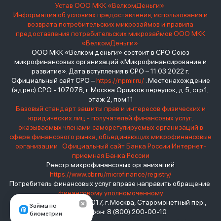
Устав ООО МКК «ВелкомДеньги»
Информация об условиях предоставления, использования и
возврата потребительских микрозаймов и правила
предоставления потребительских микрозаймов ООО МКК
«ВелкомДеньги»
ООО МКК «Велком деньги» состоит в СРО Союз
микрофинансовых организаций «Микрофинансирование и
развитие». Дата вступления в СРО – 11.03.2022 г.
Официальный сайт СРО –
https://npmir.ru/
. Местонахождение
(адрес) СРО - 107078, г. Москва Орликов переулок, д.5, стр.1,
этаж 2, пом.11
Базовый стандарт защиты прав и интересов физических и
юридических лиц - получателей финансовых услуг,
оказываемых членами саморегулируемых организаций в
сфере финансового рынка, объединяющих микрофинансовые
организации
Официальный сайт Банка России
Интернет-
приемная Банка России
Реестр микрофинансовых организаций
https://www.cbr.ru/microfinance/registry/
Потребитель финансовых услуг вправе направить обращение
финансовому уполномоченному
Место нахождения: 119017, г. Москва, Старомонетный пер.,
Займы по
дом 3 Телефон: 8 (800) 200-00-10
биометрии