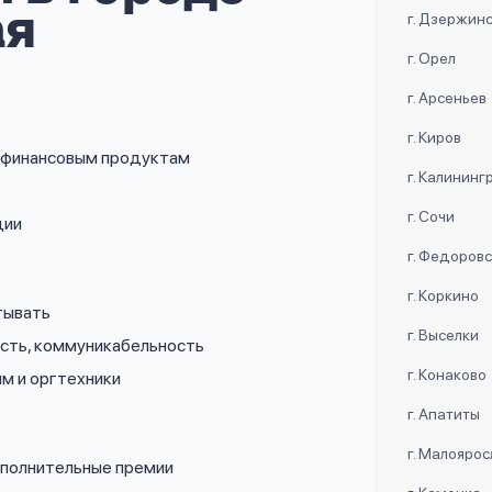
ая
г. Дзержин
г. Орел
г. Арсеньев
г. Киров
о финансовым продуктам
г. Калининг
г. Сочи
ции
г. Федоров
г. Коркино
тывать
г. Выселки
ость, коммуникабельность
г. Конаково
мм и оргтехники
г. Апатиты
г. Малояро
дополнительные премии