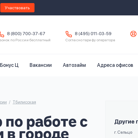
Участвовать
8 (800) 700-37-67
8 (495) 011-03-59
вонок по России бесплатный
Согласно тарифу оператора
Бонус Ц
Вакансии
Автозайм
Адреса офисов
сии
Тбилисская
по работе с
Другие 
 в городе
г. Сельцо