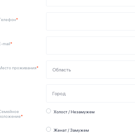
Телефон
*
E-mail
*
Место проживания
*
Семейное
Холост / Незамужем
положение
*
Женат / Замужем