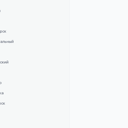
п
орск
стальный
рский
о
ка
рск