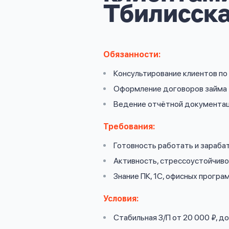
личных
Тбилисск
данных
Обязанности:
Консультирование клиентов п
Оформить заявку
Оформление договоров займа
Ведение отчётной документа
Войти под другим номером
Требования:
Готовность работать и зараба
Активность, стрессоустойчив
Знание ПК, 1С, офисных програ
Условия:
Стабильная З/П от 20 000 ₽, 