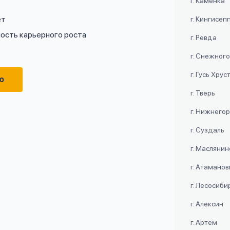
г. Каменка
ет
г. Кингисеп
ость карьерного роста
г. Ревда
г. Снежног
г. Гусь Хру
ю
г. Тверь
г. Нижнего
г. Суздаль
г. Маслянин
г. Атаманов
г. Лесосиби
г. Алексин
г. Артем