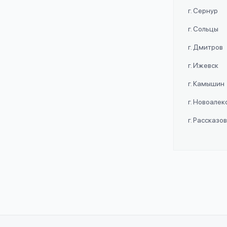
г. Сернур
г. Сольцы
г. Дмитров
г. Ижевск
г. Камышин
г. Новоале
г. Рассказо