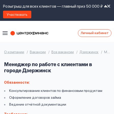
Розыгрыш для всех клиентов — главный приз 50 000 ₽ 🔥
Участвовать
Личный кабинет
Я
согласен(а)
на
Я
О компании
Вакансии
Все вакансии
Дзержинск
Менеджер по работе с клиентами
ознакомлен
Наши
с
Менеджер по работе с клиентами в
контакты
правилами
городе Дзержинск
предоставления
займов
,
политикой
Обязанности:
Ок
Ок
сайта
,
Консультирование клиентов по финансовым продуктам
даю
Оформление договоров займа
согласие
на
Ведение отчётной документации
обработку
Задать
личных