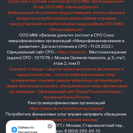
структуре и составе участников ООО МКК «ВелкомДеньги»
Устав ООО МКК «ВелкомДеньги»
Информация об условиях предоставления, использования и
возврата потребительских микрозаймов и правила
предоставления потребительских микрозаймов ООО МКК
«ВелкомДеньги»
ООО МКК «Велком деньги» состоит в СРО Союз
микрофинансовых организаций «Микрофинансирование и
развитие». Дата вступления в СРО – 11.03.2022 г.
Официальный сайт СРО –
https://npmir.ru/
. Местонахождение
(адрес) СРО - 107078, г. Москва Орликов переулок, д.5, стр.1,
этаж 2, пом.11
Базовый стандарт защиты прав и интересов физических и
юридических лиц - получателей финансовых услуг,
оказываемых членами саморегулируемых организаций в
сфере финансового рынка, объединяющих микрофинансовые
организации
Официальный сайт Банка России
Интернет-
приемная Банка России
Реестр микрофинансовых организаций
https://www.cbr.ru/microfinance/registry/
Потребитель финансовых услуг вправе направить обращение
финансовому уполномоченному
Место нахождения: 119017, г. Москва, Старомонетный пер.,
Займы по
дом 3 Телефон: 8 (800) 200-00-10
биометрии