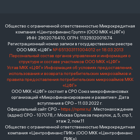
Общество с ограниченной ответственностью Микрокредитная
компания «Центрофинанс Групп» (ООО МКК «ЦФГ»)
ИНН: 2902076410, ОГРН: 1132932001674
Регистрационный номер записи в государственном реестре
ООО МКК «ЦФГ»
№ 651303111004012 от 18.03.2013
Персональный состав органов управления и информация о
структуре и составе участников ООО МКК «ЦФГ»
Устав МКК «ЦФГ»
Информация об условиях предоставления,
использования и возврата потребительских микрозаймов и
правила предоставления потребительских микрозаймов МКК
«ЦФГ»
ООО МКК «ЦФГ» состоит в СРО Союз микрофинансовых
организаций «Микрофинансирование и развитие». Дата
вступления в СРО – 11.03.2022 г.
Официальный сайт СРО –
https://npmir.ru/
. Местонахождение
(адрес) СРО - 107078, г. Москва Орликов переулок, д.5, стр.1,
этаж 2, пом.11
Общество с ограниченной ответственностью Микрокредитная
компания «Центрофинанс ПИК» (ООО МКК «Центрофинанс
ПИК»)