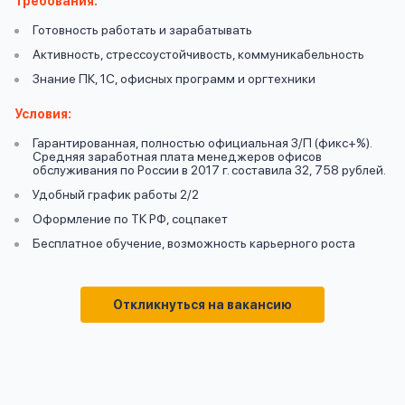
Требования:
вопрос
данных
Готовность работать и зарабатывать
Активность, стрессоустойчивость, коммуникабельность
Знание ПК, 1С, офисных программ и оргтехники
Условия:
Гарантированная, полностью официальная З/П (фикс+%).
Средняя заработная плата менеджеров офисов
обслуживания по России в 2017 г. составила 32, 758 рублей.
Ответы
Оформить заявку
Удобный график работы 2/2
на
вопросы
Оформление по ТК РФ, соцпакет
Войти под другим номером
Бесплатное обучение, возможность карьерного роста
Откликнуться на вакансию