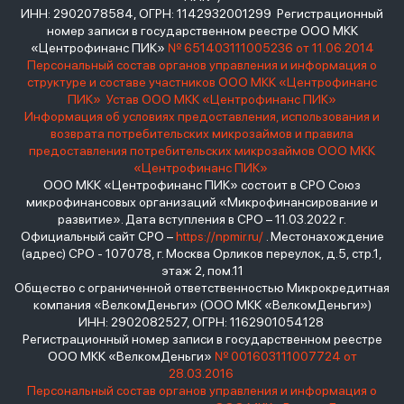
ИНН: 2902078584, ОГРН: 1142932001299 Регистрационный
номер записи в государственном реестре ООО МКК
«Центрофинанс ПИК»
№ 651403111005236 от 11.06.2014
Персональный состав органов управления и информация о
структуре и составе участников ООО МКК «Центрофинанс
ПИК»
Устав ООО МКК «Центрофинанс ПИК»
Информация об условиях предоставления, использования и
возврата потребительских микрозаймов и правила
предоставления потребительских микрозаймов ООО МКК
«Центрофинанс ПИК»
ООО МКК «Центрофинанс ПИК» состоит в СРО Союз
микрофинансовых организаций «Микрофинансирование и
развитие». Дата вступления в СРО – 11.03.2022 г.
Официальный сайт СРО –
https://npmir.ru/
. Местонахождение
(адрес) СРО - 107078, г. Москва Орликов переулок, д.5, стр.1,
этаж 2, пом.11
Общество с ограниченной ответственностью Микрокредитная
компания «ВелкомДеньги» (ООО МКК «ВелкомДеньги»)
ИНН: 2902082527, ОГРН: 1162901054128
Регистрационный номер записи в государственном реестре
ООО МКК «ВелкомДеньги»
№ 001603111007724 от
28.03.2016
Персональный состав органов управления и информация о