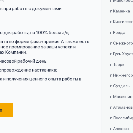
г. Малояро
ь при работе с документами.
г. Каменка
г. Кингисеп
 дня работы, на 100% белая з/п;
г. Ревда
лата по форме фикс+премия. А также есть
г. Снежног
ное премирование за ваши успехи и
ах Компании;
г. Гусь Хру
часовой рабочий день;
г. Тверь
сопровождение наставника;
г. Нижнего
 и получения ценного опыта работы в
г. Суздаль
г. Маслянин
г. Атаманов
ю
г. Лесосиби
г. Алексин