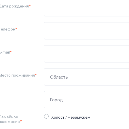
Дата рождения
*
Телефон
*
E-mail
*
Место проживания
*
Семейное
Холост / Незамужем
положение
*