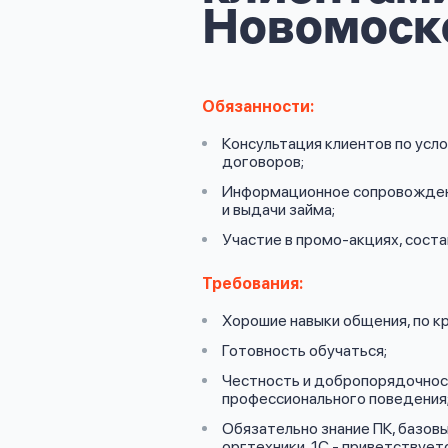
личных
Новомоск
данных
Обязанности:
Консультация клиентов по усл
договоров;
Оформить заявку
Информационное сопровожден
и выдачи займа;
Участие в промо-акциях, сост
Войти под другим номером
Требования:
Хорошие навыки общения, по кр
Готовность обучаться;
Честность и добропорядочност
профессионального поведения
Обязательно знание ПК, базовы
оргтехники, 1С - приветствуетс