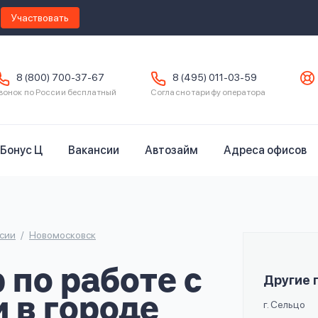
Участвовать
8 (800) 700-37-67
8 (495) 011-03-59
вонок по России бесплатный
Согласно тарифу оператора
Бонус Ц
Вакансии
Автозайм
Адреса офисов
сии
Новомосковск
по работе с
Другие 
 в городе
г. Сельцо