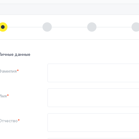
Личные данные
Фамилия
*
Имя
*
Отчество
*