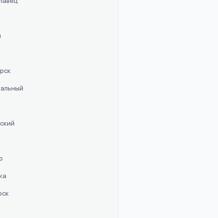
славец
п
орск
стальный
рский
о
ка
рск