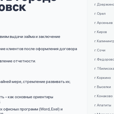
овск
г. Дзержин
г. Орел
г. Арсеньев
г. Киров
овиям выдачи займа и заключение
г. Калининг
ие клиентов после оформления договора
г. Сочи
г. Федоров
авление отчетности.
г. Тбилисск
г. Коркино
айней мере, стремление развивать их;
г. Выселки
г. Конаково
ь – как основные ориентиры
;
г. Апатиты
х офисных программ (Word, Exel) и
я;