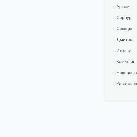
г. Артем
г. Сернур
г. Сольцы
г. Дмитров
г. Ижевск
г. Камышин
г. Новоале
г. Рассказо