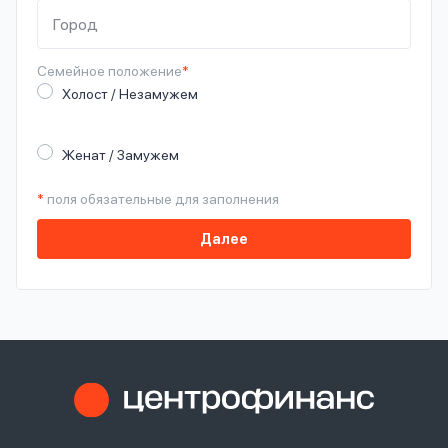
Семейное
положение
*
Холост / Незамужем
Женат / Замужем
*
поля обязательные для заполнения
Далее