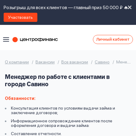
Розыгрыш для всех клиентов — главный приз 50 000 ₽ 🔥
Участвовать
Личный кабинет
Я
согласен(а)
на
Я
О компании
Вакансии
Все вакансии
Савино
Менеджер по работе с клиентами
ознакомлен
Наши
с
Менеджер по работе с клиентами в
контакты
правилами
городе Савино
предоставления
займов
,
политикой
Обязанности:
Ок
Ок
сайта
,
Консультация клиентов по условиям выдачи займа и
даю
заключение договоров;
согласие
Информационное сопровождение клиентов после
на
оформления договора и выдачи займа:
обработку
Задать
Составление отчетности.
личных