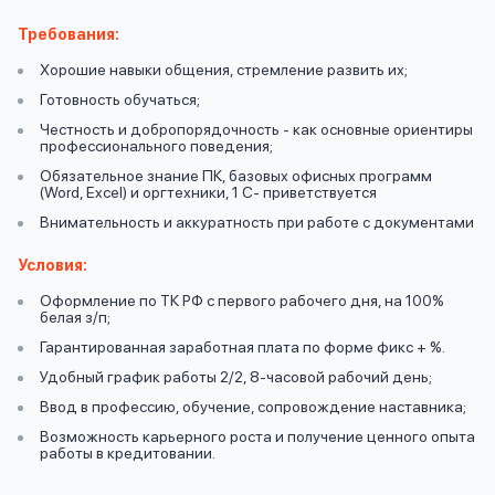
вопрос
данных
Требования:
Хорошие навыки общения, стремление развить их;
Готовность обучаться;
Честность и добропорядочность - как основные ориентиры
профессионального поведения;
Обязательное знание ПК, базовых офисных программ
(Word, Excel) и оргтехники, 1 С- приветствуется
Ответы
Оформить заявку
Внимательность и аккуратность при работе с документами
на
Условия:
вопросы
Войти под другим номером
Оформление по ТК РФ с первого рабочего дня, на 100%
белая з/п;
Гарантированная заработная плата по форме фикс + %.
Удобный график работы 2/2, 8-часовой рабочий день;
Ввод в профессию, обучение, сопровождение наставника;
Возможность карьерного роста и получение ценного опыта
работы в кредитовании.