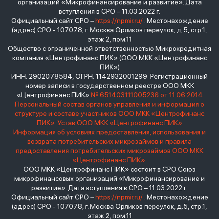
организаций «Микрофинансирование и развитие». Дата
вступления в СРО – 11.03.2022 г.
Официальный сайт СРО –
https://npmir.ru/
. Местонахождение
(адрес) СРО - 107078, г. Москва Орликов переулок, д.5, стр.1,
этаж 2, пом.11
Общество с ограниченной ответственностью Микрокредитная
компания «Центрофинанс ПИК» (ООО МКК «Центрофинанс
ПИК»)
ИНН: 2902078584, ОГРН: 1142932001299 Регистрационный
номер записи в государственном реестре ООО МКК
«Центрофинанс ПИК»
№ 651403111005236 от 11.06.2014
Персональный состав органов управления и информация о
структуре и составе участников ООО МКК «Центрофинанс
ПИК»
Устав ООО МКК «Центрофинанс ПИК»
Информация об условиях предоставления, использования и
возврата потребительских микрозаймов и правила
предоставления потребительских микрозаймов ООО МКК
«Центрофинанс ПИК»
ООО МКК «Центрофинанс ПИК» состоит в СРО Союз
микрофинансовых организаций «Микрофинансирование и
развитие». Дата вступления в СРО – 11.03.2022 г.
Официальный сайт СРО –
https://npmir.ru/
. Местонахождение
(адрес) СРО - 107078, г. Москва Орликов переулок, д.5, стр.1,
этаж 2, пом.11