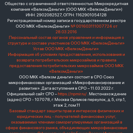
Общество с ограниченной ответственностью Микрокредитная
компания «ВелкомДеньги» (ООО МКК «ВелкомДеньги»)
ИНН: 2902082527, ОГРН: 1162901054128
Регистрационный номер записи в государственном реестре
ООО МКК «ВелкомДеньги»
№ 001603111007724 от
28.03.2016
Персональный состав органов управления и информация о
структуре и составе участников ООО МКК «ВелкомДеньги»
Устав ООО МКК «ВелкомДеньги»
Информация об условиях предоставления, использования и
возврата потребительских микрозаймов и правила
предоставления потребительских микрозаймов ООО МКК
«ВелкомДеньги»
ООО МКК «Велком деньги» состоит в СРО Союз
микрофинансовых организаций «Микрофинансирование и
развитие». Дата вступления в СРО – 11.03.2022 г.
Официальный сайт СРО –
https://npmir.ru/
. Местонахождение
(адрес) СРО - 107078, г. Москва Орликов переулок, д.5, стр.1,
этаж 2, пом.11
Базовый стандарт защиты прав и интересов физических и
юридических лиц - получателей финансовых услуг,
оказываемых членами саморегулируемых организаций в
сфере финансового рынка, объединяющих микрофинансовые