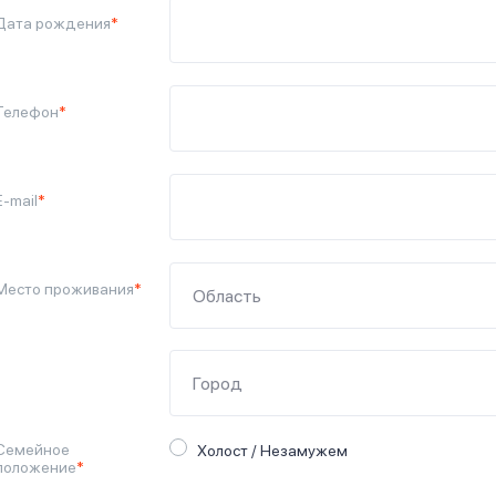
Дата рождения
*
Телефон
*
E-mail
*
Место проживания
*
Семейное
Холост / Незамужем
положение
*