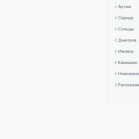
г. Артем
г. Сернур
г. Сольцы
г. Дмитров
г. Ижевск
г. Камышин
г. Новоале
г. Рассказо