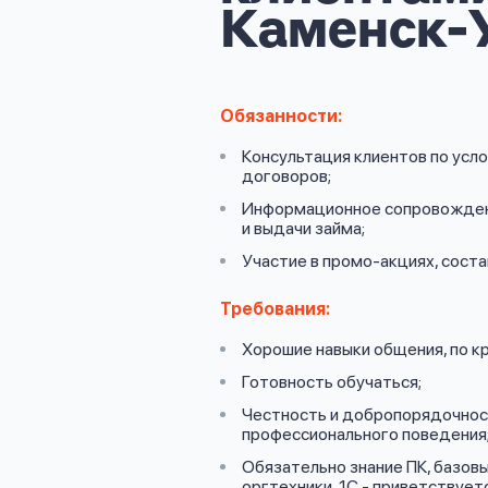
личных
Каменск-
данных
Обязанности:
Консультация клиентов по усл
договоров;
Оформить заявку
Информационное сопровожден
и выдачи займа;
Участие в промо-акциях, сост
Войти под другим номером
Требования:
Хорошие навыки общения, по кр
Готовность обучаться;
Честность и добропорядочност
профессионального поведения
Обязательно знание ПК, базовы
оргтехники, 1С - приветствуетс