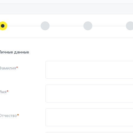
Личные данные
Фамилия
*
Имя
*
Отчество
*