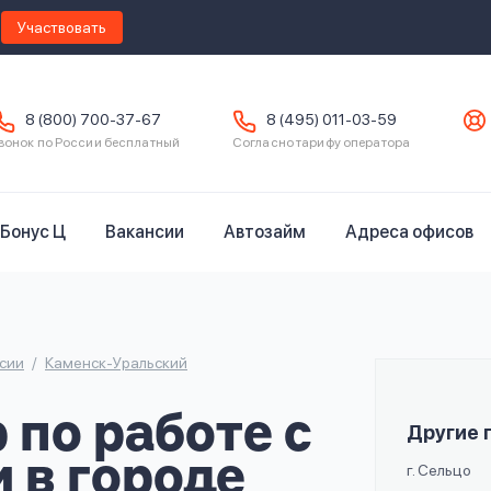
Участвовать
8 (800) 700-37-67
8 (495) 011-03-59
вонок по России бесплатный
Согласно тарифу оператора
Бонус Ц
Вакансии
Автозайм
Адреса офисов
сии
Каменск-Уральский
по работе с
Другие 
 в городе
г. Сельцо