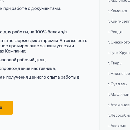
г. Малояро
ь при работе с документами.
г. Каменка
г. Кингисеп
 дня работы, на 100% белая з/п;
г. Ревда
лата по форме фикс+премия. А также есть
г. Снежног
ное премирование за ваши успехи и
ах Компании;
г. Гусь Хру
часовой рабочий день;
г. Тверь
сопровождение наставника;
г. Нижнего
 и получения ценного опыта работы в
г. Суздаль
г. Маслянин
г. Атаманов
ю
г. Лесосиби
г. Алексин