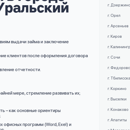
Уральский
г. Дзержин
г. Орел
г. Арсеньев
г. Киров
овиям выдачи займа и заключение
г. Калининг
ие клиентов после оформления договора
г. Сочи
г. Федоров
авление отчетности.
г. Тбилисск
г. Коркино
айней мере, стремление развивать их;
г. Выселки
г. Конаково
ь – как основные ориентиры
;
г. Апатиты
х офисных программ (Word, Exel) и
я;