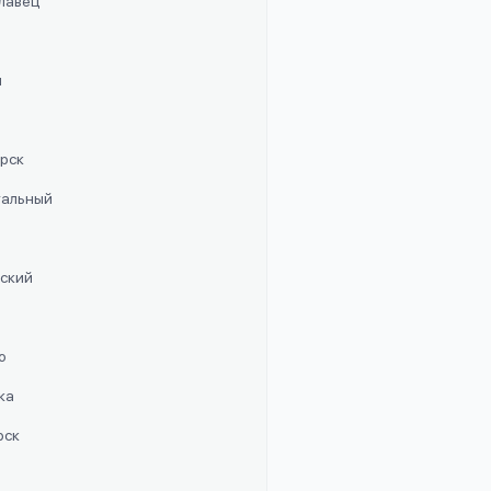
славец
п
орск
стальный
рский
о
ка
рск