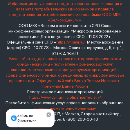
Информация об условиях предоставления, использования и
возврата потребительских микрозаймов и правила
предоставления потребительских микрозаймов ООО МКК
«ВелкомДеньги»
ООО МКК «Велком деньги» состоит в СРО Союз
микрофинансовых организаций «Микрофинансирование и
развитие». Дата вступления в СРО – 11.03.2022 г.
Официальный сайт СРО –
https://npmir.ru/
. Местонахождение
(адрес) СРО - 107078, г. Москва Орликов переулок, д.5, стр.1,
этаж 2, пом.11
Базовый стандарт защиты прав и интересов физических и
юридических лиц - получателей финансовых услуг,
оказываемых членами саморегулируемых организаций в
сфере финансового рынка, объединяющих микрофинансовые
организации
Официальный сайт Банка России
Интернет-
приемная Банка России
Реестр микрофинансовых организаций
https://www.cbr.ru/microfinance/registry/
Потребитель финансовых услуг вправе направить обращение
финансовому уполномоченному
Место нахождения: 119017, г. Москва, Старомонетный пер.,
Займы по
дом 3 Телефон: 8 (800) 200-00-10
биометрии
взять займ - <a href="https://viruchay.ru">выручай</a> -