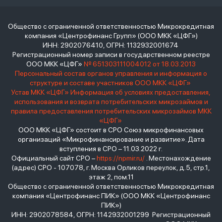
Общество с ограниченной ответственностью Микрокредитная
компания «Центрофинанс Групп» (ООО МКК «ЦФГ»)
ИНН: 2902076410, ОГРН: 1132932001674
Регистрационный номер записи в государственном реестре
ООО МКК «ЦФГ»
№ 651303111004012 от 18.03.2013
Персональный состав органов управления и информация о
структуре и составе участников ООО МКК «ЦФГ»
Устав МКК «ЦФГ»
Информация об условиях предоставления,
использования и возврата потребительских микрозаймов и
правила предоставления потребительских микрозаймов МКК
«ЦФГ»
ООО МКК «ЦФГ» состоит в СРО Союз микрофинансовых
организаций «Микрофинансирование и развитие». Дата
вступления в СРО – 11.03.2022 г.
Официальный сайт СРО –
https://npmir.ru/
. Местонахождение
(адрес) СРО - 107078, г. Москва Орликов переулок, д.5, стр.1,
этаж 2, пом.11
Общество с ограниченной ответственностью Микрокредитная
компания «Центрофинанс ПИК» (ООО МКК «Центрофинанс
ПИК»)
ИНН: 2902078584, ОГРН: 1142932001299 Регистрационный