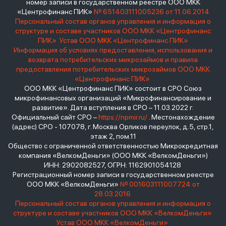
номер записи в государственном реестре ООО МКК
«Центрофинанс ПИК»
№ 651403111005236 от 11.06.2014
Персональный состав органов управления и информация о
структуре и составе участников ООО МКК «Центрофинанс
ПИК»
Устав ООО МКК «Центрофинанс ПИК»
Информация об условиях предоставления, использования и
возврата потребительских микрозаймов и правила
предоставления потребительских микрозаймов ООО МКК
«Центрофинанс ПИК»
ООО МКК «Центрофинанс ПИК» состоит в СРО Союз
микрофинансовых организаций «Микрофинансирование и
развитие». Дата вступления в СРО – 11.03.2022 г.
Официальный сайт СРО –
https://npmir.ru/
. Местонахождение
(адрес) СРО - 107078, г. Москва Орликов переулок, д.5, стр.1,
этаж 2, пом.11
Общество с ограниченной ответственностью Микрокредитная
компания «ВелкомДеньги» (ООО МКК «ВелкомДеньги»)
ИНН: 2902082527, ОГРН: 1162901054128
Регистрационный номер записи в государственном реестре
ООО МКК «ВелкомДеньги»
№ 001603111007724 от
28.03.2016
Персональный состав органов управления и информация о
структуре и составе участников ООО МКК «ВелкомДеньги»
Устав ООО МКК «ВелкомДеньги»