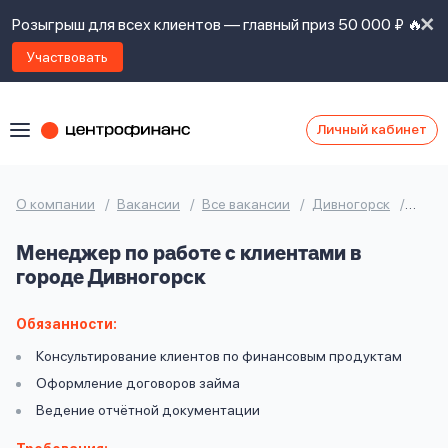
Розыгрыш для всех клиентов — главный приз 50 000 ₽ 🔥
Участвовать
Личный кабинет
Я
согласен(а)
на
Я
О компании
Вакансии
Все вакансии
Дивногорск
Мене
ознакомлен
Наши
с
Менеджер по работе с клиентами в
контакты
правилами
городе Дивногорск
предоставления
займов
,
политикой
Обязанности:
Ок
Ок
сайта
,
Консультирование клиентов по финансовым продуктам
даю
Оформление договоров займа
согласие
на
Ведение отчётной документации
обработку
Задать
личных