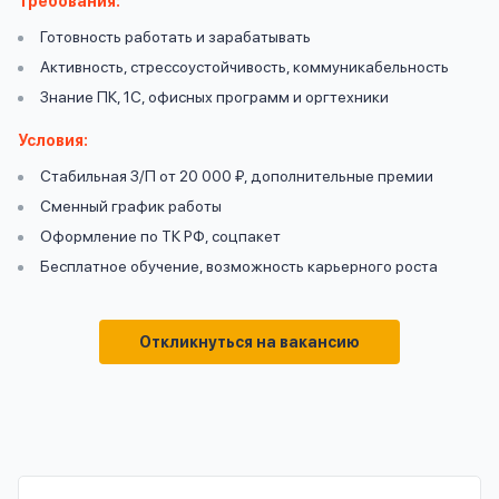
Требования:
вопрос
данных
Готовность работать и зарабатывать
Активность, стрессоустойчивость, коммуникабельность
Знание ПК, 1С, офисных программ и оргтехники
Условия:
Стабильная З/П от 20 000 ₽, дополнительные премии
Сменный график работы
Ответы
Оформить заявку
Оформление по ТК РФ, соцпакет
на
Бесплатное обучение, возможность карьерного роста
вопросы
Войти под другим номером
Откликнуться на вакансию