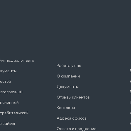
йм под залог авто
Работа у нас
кументы
О компании
остой
Документы
лгосрочный
Отзывы клиентов
нсионный
Контакты
требительский
Адреса офисов
е займы
Оплата и продление