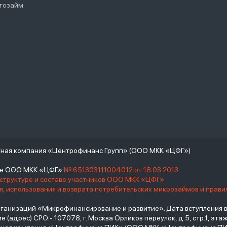
тозайм
тная компания «Центрофинанс Групп» (ООО МКК «ЦФГ»)
тре ООО МКК «ЦФГ»
№ 651303111004012 от 18.03.2013
 структуре и составе участников ООО МКК «ЦФГ»
, использования и возврата потребительских микрозаймов и прав
низаций «Микрофинансирование и развитие». Дата вступления в С
(адрес) СРО - 107078, г. Москва Орликов переулок, д.5, стр.1, этаж 