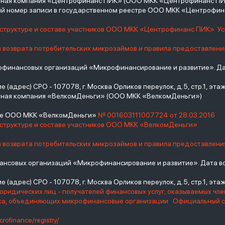
итная компания «Центрофинанс ПИК» (ООО МКК «Центрофинанс ПИ
й номер записи в государственном реестре ООО МКК «Центрофи
о структуре и составе участников ООО МКК «Центрофинанс ПИК»
У
и возврата потребительских микрозаймов и правила предоставлени
инансовых организаций «Микрофинансирование и развитие». Дат
(адрес) СРО - 107078, г. Москва Орликов переулок, д.5, стр.1, этаж 
тная компания «ВелкомДеньги» (ООО МКК «ВелкомДеньги»)
тре ООО МКК «ВелкомДеньги»
№ 001603111007724 от 28.03.2016
 структуре и составе участников ООО МКК «ВелкомДеньги»
и возврата потребительских микрозаймов и правила предоставлени
нсовых организаций «Микрофинансирование и развитие». Дата вс
(адрес) СРО - 107078, г. Москва Орликов переулок, д.5, стр.1, этаж 
юридических лиц - получателей финансовых услуг, оказываемых чл
нка, объединяющих микрофинансовые организации
Официальный с
crofinance/registry/