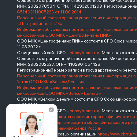
Общество с ограниченной ответственностью Микрокред
ИНН: 2902078584, ОГРН: 1142932001299 Регистрационны
651403111005236 от 11.06.2014
Персональный состав органов управления и информация 
«Центрофинанс ПИК»
Информация об условиях предоставления, использования 
микрозаймов ООО МКК «Центрофинанс ПИК»
ООО МКК «Центрофинанс ПИК» состоит в СРО Союз микроф
11.03.2022 г.
Официальный сайт СРО –
https://npmir.ru/
. Местонахождение 
Общество с ограниченной ответственностью Микрокреди
ИНН: 2902082527, ОГРН: 1162901054128
Регистрационный номер записи в государственном реес
Персональный состав органов управления и информация о
Устав ООО МКК «ВелкомДеньги»
Информация об условиях предоставления, использования 
микрозаймов ООО МКК «ВелкомДеньги»
ООО МКК «Велком деньги» состоит в СРО Союз микрофина
11.03.2022 г.
Официальный сайт СРО –
https://npmir.ru/
. Местонахождение 
Базовый стандарт защиты прав и интересов физических и 
саморегулируемых организаций в сфере финансового ры
России
Интернет-приемная Банка России
Реестр микрофинансовых организаций
https://www.cbr.ru/mi