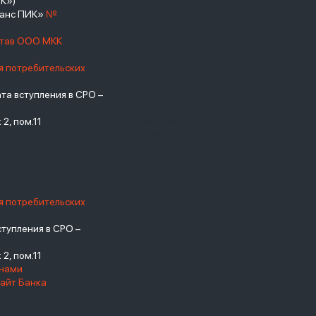
К»)
нанс ПИК»
№
став ООО МКК
я потребительских
а вступления в СРО –
взять займ - <a
2, пом.11
href="https://viruchay.ru">выручай</a>
- маркетплейс финансов
я потребительских
тупления в СРО –
2, пом.11
енами
айт Банка