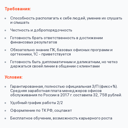
вопрос
данных
Требования:
Способность располагать к себе людей, умение их слушать
и слышать
Честность и добропорядочность
Готовность брать ответственность в достижении
финансовых результатов
Обязательно знание ПК, базовых офисных программ и
Ответы
оргтехники, 1С - приветствуется
Оформить заявку
на
Готовность быть дипломатичным и деликатным, но четко
держаться своей линии в общении с клиентами
вопросы
Войти под другим номером
Условия:
Гарантированная, полностью официальная З/П (фикс+%).
Средняя заработная плата менеджеров офисов
обслуживания по России в 2017 г. составила 32, 758 рублей.
Удобный график работы 2/2
Оформление по ТК РФ, соцпакет
Бесплатное обучение, возможность карьерного роста