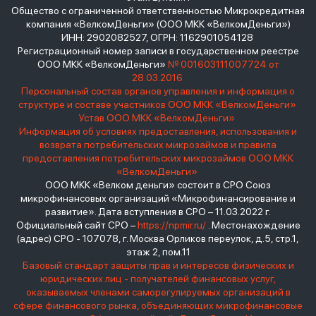
Общество с ограниченной ответственностью Микрокредитная
компания «ВелкомДеньги» (ООО МКК «ВелкомДеньги»)
ИНН: 2902082527, ОГРН: 1162901054128
Регистрационный номер записи в государственном реестре
ООО МКК «ВелкомДеньги»
№ 001603111007724 от
28.03.2016
Персональный состав органов управления и информация о
структуре и составе участников ООО МКК «ВелкомДеньги»
Устав ООО МКК «ВелкомДеньги»
Информация об условиях предоставления, использования и
возврата потребительских микрозаймов и правила
предоставления потребительских микрозаймов ООО МКК
«ВелкомДеньги»
ООО МКК «Велком деньги» состоит в СРО Союз
микрофинансовых организаций «Микрофинансирование и
развитие». Дата вступления в СРО – 11.03.2022 г.
Официальный сайт СРО –
https://npmir.ru/
. Местонахождение
(адрес) СРО - 107078, г. Москва Орликов переулок, д.5, стр.1,
этаж 2, пом.11
Базовый стандарт защиты прав и интересов физических и
юридических лиц - получателей финансовых услуг,
оказываемых членами саморегулируемых организаций в
сфере финансового рынка, объединяющих микрофинансовые