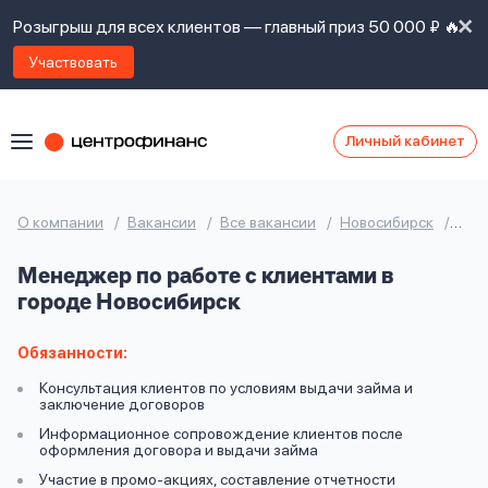
Розыгрыш для всех клиентов — главный приз 50 000 ₽ 🔥
Участвовать
Личный кабинет
Я
согласен(а)
на
Я
О компании
Вакансии
Все вакансии
Новосибирск
Мен
ознакомлен
Наши
с
Менеджер по работе с клиентами в
контакты
правилами
городе Новосибирск
предоставления
займов
,
политикой
Обязанности:
Ок
Ок
сайта
,
Консультация клиентов по условиям выдачи займа и
даю
заключение договоров
согласие
Информационное сопровождение клиентов после
на
оформления договора и выдачи займа
обработку
Задать
Участие в промо-акциях, составление отчетности
личных