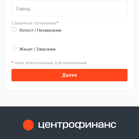
Семейное
положение
*
Холост / Незамужем
Женат / Замужем
*
поля обязательные для заполнения
Далее