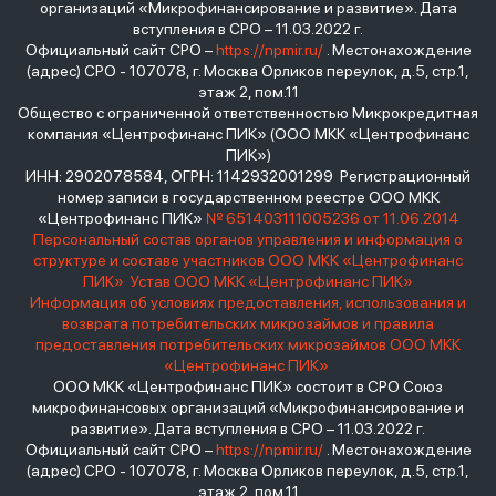
организаций «Микрофинансирование и развитие». Дата
вступления в СРО – 11.03.2022 г.
Официальный сайт СРО –
https://npmir.ru/
. Местонахождение
(адрес) СРО - 107078, г. Москва Орликов переулок, д.5, стр.1,
этаж 2, пом.11
Общество с ограниченной ответственностью Микрокредитная
компания «Центрофинанс ПИК» (ООО МКК «Центрофинанс
ПИК»)
ИНН: 2902078584, ОГРН: 1142932001299 Регистрационный
номер записи в государственном реестре ООО МКК
«Центрофинанс ПИК»
№ 651403111005236 от 11.06.2014
Персональный состав органов управления и информация о
структуре и составе участников ООО МКК «Центрофинанс
ПИК»
Устав ООО МКК «Центрофинанс ПИК»
Информация об условиях предоставления, использования и
возврата потребительских микрозаймов и правила
предоставления потребительских микрозаймов ООО МКК
«Центрофинанс ПИК»
ООО МКК «Центрофинанс ПИК» состоит в СРО Союз
микрофинансовых организаций «Микрофинансирование и
развитие». Дата вступления в СРО – 11.03.2022 г.
Официальный сайт СРО –
https://npmir.ru/
. Местонахождение
(адрес) СРО - 107078, г. Москва Орликов переулок, д.5, стр.1,
этаж 2, пом.11