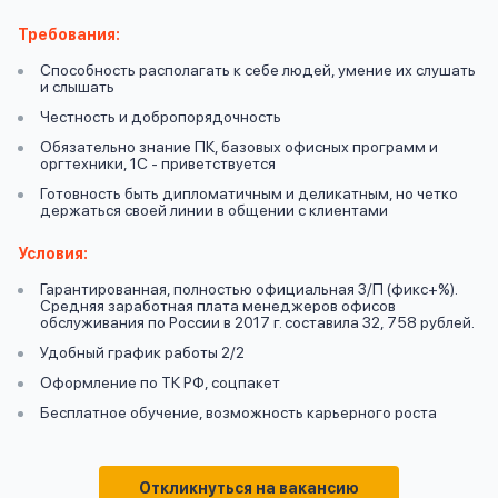
вопрос
данных
Требования:
Способность располагать к себе людей, умение их слушать
и слышать
Честность и добропорядочность
Обязательно знание ПК, базовых офисных программ и
оргтехники, 1С - приветствуется
Готовность быть дипломатичным и деликатным, но четко
Ответы
держаться своей линии в общении с клиентами
Оформить заявку
на
Условия:
вопросы
Войти под другим номером
Гарантированная, полностью официальная З/П (фикс+%).
Средняя заработная плата менеджеров офисов
обслуживания по России в 2017 г. составила 32, 758 рублей.
Удобный график работы 2/2
Оформление по ТК РФ, соцпакет
Бесплатное обучение, возможность карьерного роста
Откликнуться на вакансию