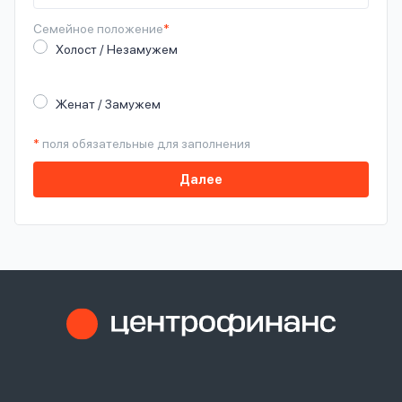
Семейное
положение
*
Холост / Незамужем
Женат / Замужем
*
поля обязательные для заполнения
Далее