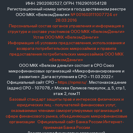
ИНН: 2902082527, ОГРН: 1162901054128
Регистрационный номер записи в государственном реестре
ООО МКК «ВелкомДеньги»
№ 001603111007724 от
28.03.2016
Персональный состав органов управления и информация о
структуре и составе участников ООО МКК «ВелкомДеньги»
Устав ООО МКК «ВелкомДеньги»
Информация об условиях предоставления, использования и
возврата потребительских микрозаймов и правила
предоставления потребительских микрозаймов ООО МКК
«ВелкомДеньги»
ООО МКК «Велком деньги» состоит в СРО Союз
микрофинансовых организаций «Микрофинансирование и
развитие». Дата вступления в СРО – 11.03.2022 г.
Официальный сайт СРО –
https://npmir.ru/
. Местонахождение
(адрес) СРО - 107078, г. Москва Орликов переулок, д.5, стр.1,
этаж 2, пом.11
Базовый стандарт защиты прав и интересов физических и
юридических лиц - получателей финансовых услуг,
оказываемых членами саморегулируемых организаций в
сфере финансового рынка, объединяющих микрофинансовые
организации
Официальный сайт Банка России
Интернет-
приемная Банка России