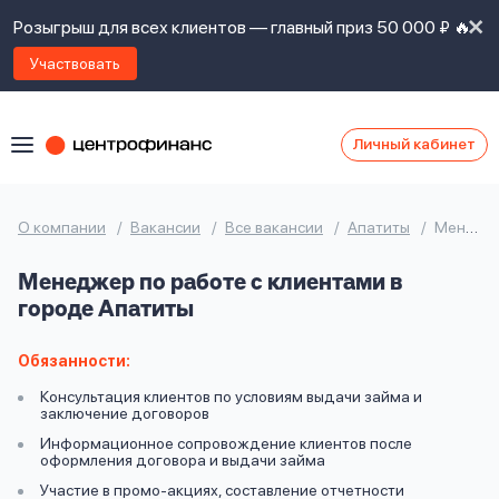
Розыгрыш для всех клиентов — главный приз 50 000 ₽ 🔥
Участвовать
Личный кабинет
Я
согласен(а)
на
Я
О компании
Вакансии
Все вакансии
Апатиты
Менеджер по работе с клиентами
ознакомлен
Наши
с
Менеджер по работе с клиентами в
контакты
правилами
городе Апатиты
предоставления
займов
,
политикой
Обязанности:
Ок
Ок
сайта
,
Консультация клиентов по условиям выдачи займа и
даю
заключение договоров
согласие
Информационное сопровождение клиентов после
на
оформления договора и выдачи займа
обработку
Задать
Участие в промо-акциях, составление отчетности
личных