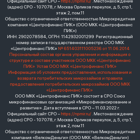
Официальный сайт СРО –
https://npmir.ru/
. Местонахождение
(адрес) СРО - 107078, г. Москва Орликов переулок, д.5, стр.1,
этаж 2, пом.11
Общество с ограниченной ответственностью Микрокредитная
компания «Центрофинанс ПИК» (ООО МКК «Центрофинанс
ПИК»)
ИНН: 2902078584, ОГРН: 1142932001299 Регистрационный
номер записи в государственном реестре ООО МКК
«Центрофинанс ПИК»
№ 651403111005236 от 11.06.2014
Персональный состав органов управления и информация о
структуре и составе участников ООО МКК «Центрофинанс
ПИК»
Устав ООО МКК «Центрофинанс ПИК»
Информация об условиях предоставления, использования и
возврата потребительских микрозаймов и правила
предоставления потребительских микрозаймов ООО МКК
«Центрофинанс ПИК»
ООО МКК «Центрофинанс ПИК» состоит в СРО Союз
микрофинансовых организаций «Микрофинансирование и
развитие». Дата вступления в СРО – 11.03.2022 г.
Официальный сайт СРО –
https://npmir.ru/
. Местонахождение
(адрес) СРО - 107078, г. Москва Орликов переулок, д.5, стр.1,
этаж 2, пом.11
Общество с ограниченной ответственностью Микрокредитная
компания «ВелкомДеньги» (ООО МКК «ВелкомДеньги»)