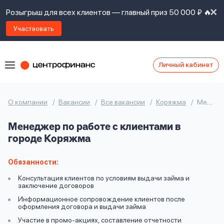
Розыгрыш для всех клиентов — главный приз 50 000 ₽ 🔥
Участвовать
Личный кабинет
Я
согласен(а)
на
Я
О компании
Вакансии
Все вакансии
Коряжма
Менеджер по работе с клиентами
ознакомлен
Наши
с
Менеджер по работе с клиентами в
контакты
правилами
городе Коряжма
предоставления
займов
,
политикой
Обязанности:
Ок
Ок
сайта
,
Консультация клиентов по условиям выдачи займа и
даю
заключение договоров
согласие
Информационное сопровождение клиентов после
на
оформления договора и выдачи займа
обработку
Задать
Участие в промо-акциях, составление отчетности
личных