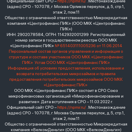
Официальный сайт СРО –
https://npmir.ru/
. Местонахождение
(адрес) СРО - 107078, г. Москва Орликов переулок, д.5, стр.1,
этаж 2, пом.11
Общество с ограниченной ответственностью Микрокредитная
компания «Центрофинанс ПИК» (ООО МКК «Центрофинанс
ПИК»)
ИНН: 2902078584, ОГРН: 1142932001299 Регистрационный
номер записи в государственном реестре ООО МКК
«Центрофинанс ПИК»
№ 651403111005236 от 11.06.2014
Персональный состав органов управления и информация о
структуре и составе участников ООО МКК «Центрофинанс
ПИК»
Устав ООО МКК «Центрофинанс ПИК»
Информация об условиях предоставления, использования и
возврата потребительских микрозаймов и правила
предоставления потребительских микрозаймов ООО МКК
«Центрофинанс ПИК»
ООО МКК «Центрофинанс ПИК» состоит в СРО Союз
микрофинансовых организаций «Микрофинансирование и
развитие». Дата вступления в СРО – 11.03.2022 г.
Официальный сайт СРО –
https://npmir.ru/
. Местонахождение
(адрес) СРО - 107078, г. Москва Орликов переулок, д.5, стр.1,
этаж 2, пом.11
Общество с ограниченной ответственностью Микрокредитная
компания «ВелкомДеньги» (ООО МКК «ВелкомДеньги»)