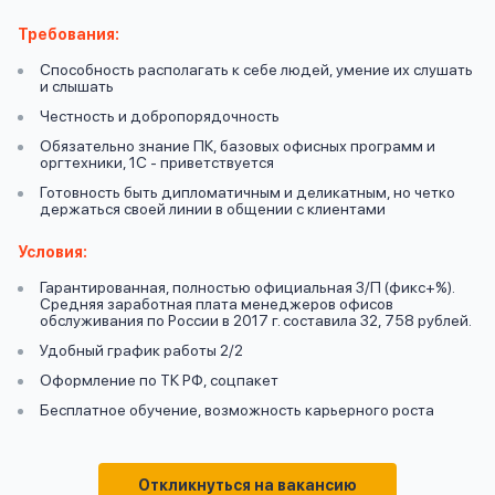
вопрос
данных
Требования:
Способность располагать к себе людей, умение их слушать
и слышать
Честность и добропорядочность
Обязательно знание ПК, базовых офисных программ и
оргтехники, 1С - приветствуется
Готовность быть дипломатичным и деликатным, но четко
Ответы
держаться своей линии в общении с клиентами
Оформить заявку
на
Условия:
вопросы
Войти под другим номером
Гарантированная, полностью официальная З/П (фикс+%).
Средняя заработная плата менеджеров офисов
обслуживания по России в 2017 г. составила 32, 758 рублей.
Удобный график работы 2/2
Оформление по ТК РФ, соцпакет
Бесплатное обучение, возможность карьерного роста
Откликнуться на вакансию