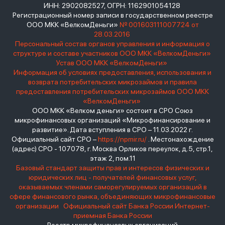
ИНН: 2902082527, ОГРН: 1162901054128
Регистрационный номер записи в государственном реестре
ООО МКК «ВелкомДеньги»
№ 001603111007724 от
28.03.2016
Персональный состав органов управления и информация о
структуре и составе участников ООО МКК «ВелкомДеньги»
Устав ООО МКК «ВелкомДеньги»
Информация об условиях предоставления, использования и
возврата потребительских микрозаймов и правила
предоставления потребительских микрозаймов ООО МКК
«ВелкомДеньги»
ООО МКК «Велком деньги» состоит в СРО Союз
микрофинансовых организаций «Микрофинансирование и
развитие». Дата вступления в СРО – 11.03.2022 г.
Официальный сайт СРО –
https://npmir.ru/
. Местонахождение
(адрес) СРО - 107078, г. Москва Орликов переулок, д.5, стр.1,
этаж 2, пом.11
Базовый стандарт защиты прав и интересов физических и
юридических лиц - получателей финансовых услуг,
оказываемых членами саморегулируемых организаций в
сфере финансового рынка, объединяющих микрофинансовые
организации
Официальный сайт Банка России
Интернет-
приемная Банка России