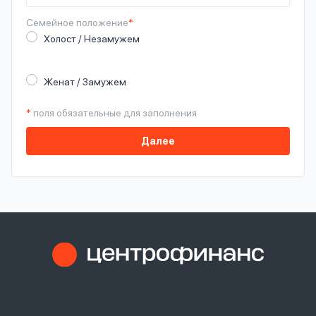
Семейное
положение
*
Холост / Незамужем
Женат / Замужем
*
поля обязательные для заполнения
Далее