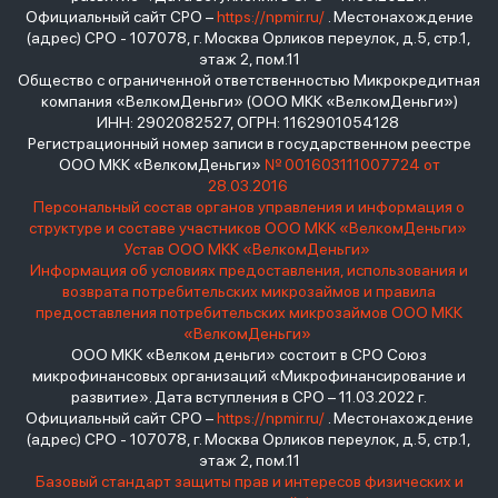
Официальный сайт СРО –
https://npmir.ru/
. Местонахождение
(адрес) СРО - 107078, г. Москва Орликов переулок, д.5, стр.1,
этаж 2, пом.11
Общество с ограниченной ответственностью Микрокредитная
компания «ВелкомДеньги» (ООО МКК «ВелкомДеньги»)
ИНН: 2902082527, ОГРН: 1162901054128
Регистрационный номер записи в государственном реестре
ООО МКК «ВелкомДеньги»
№ 001603111007724 от
28.03.2016
Персональный состав органов управления и информация о
структуре и составе участников ООО МКК «ВелкомДеньги»
Устав ООО МКК «ВелкомДеньги»
Информация об условиях предоставления, использования и
возврата потребительских микрозаймов и правила
предоставления потребительских микрозаймов ООО МКК
«ВелкомДеньги»
ООО МКК «Велком деньги» состоит в СРО Союз
микрофинансовых организаций «Микрофинансирование и
развитие». Дата вступления в СРО – 11.03.2022 г.
Официальный сайт СРО –
https://npmir.ru/
. Местонахождение
(адрес) СРО - 107078, г. Москва Орликов переулок, д.5, стр.1,
этаж 2, пом.11
Базовый стандарт защиты прав и интересов физических и