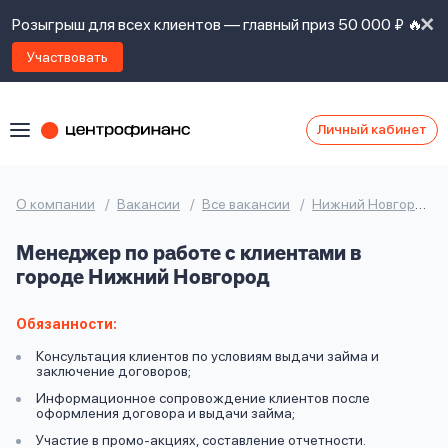
Розыгрыш для всех клиентов — главный приз 50 000 ₽ 🔥
Участвовать
Личный кабинет
Я
согласен(а)
на
Я
О компании
Вакансии
Все вакансии
Нижний Новгород
ознакомлен
Наши
с
Менеджер по работе с клиентами в
контакты
правилами
городе Нижний Новгород
предоставления
займов
,
политикой
Обязанности:
Ок
Ок
сайта
,
Консультация клиентов по условиям выдачи займа и
даю
заключение договоров;
согласие
Информационное сопровождение клиентов после
на
оформления договора и выдачи займа;
обработку
Задать
Участие в промо-акциях, составление отчетности.
личных