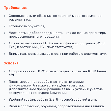
вопрос
данных
Требования:
Хорошие навыки общения, по крайней мере, стремление
развивать их;
Готовность обучаться;
Честность и добропорядочность – как основные ориентиры
профессионального поведения;
Обязательно знание ПК, базовых офисных программ (Word,
Ответы
Exel) и оргтехники, 1С - приветствуется;
Оформить заявку
на
Внимательность и аккуратность при работе с документами.
вопросы
Условия:
Войти под другим номером
Оформление по ТК РФ с первого дня работы, на 100% белая
з/п;
Гарантированная заработная плата по форме
фикс+премия. А также есть надбавка за стаж,
дополнительное премирование за ваши успехи и участие
во внутренних конкурсах Компании;
Удобный график работы 2/2, 8-часовой рабочий день;
Ввод в профессию, обучение, сопровождение наставника;