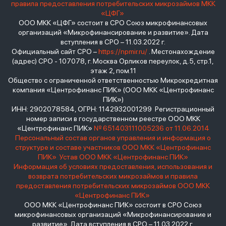
правила предоставления потребительских микрозаймов МКК
«ЦФГ»
ООО МКК «ЦФГ» состоит в СРО Союз микрофинансовых
организаций «Микрофинансирование и развитие». Дата
вступления в СРО – 11.03.2022 г.
Официальный сайт СРО –
https://npmir.ru/
. Местонахождение
(адрес) СРО - 107078, г. Москва Орликов переулок, д.5, стр.1,
этаж 2, пом.11
Общество с ограниченной ответственностью Микрокредитная
компания «Центрофинанс ПИК» (ООО МКК «Центрофинанс
ПИК»)
ИНН: 2902078584, ОГРН: 1142932001299 Регистрационный
номер записи в государственном реестре ООО МКК
«Центрофинанс ПИК»
№ 651403111005236 от 11.06.2014
Персональный состав органов управления и информация о
структуре и составе участников ООО МКК «Центрофинанс
ПИК»
Устав ООО МКК «Центрофинанс ПИК»
Информация об условиях предоставления, использования и
возврата потребительских микрозаймов и правила
предоставления потребительских микрозаймов ООО МКК
«Центрофинанс ПИК»
ООО МКК «Центрофинанс ПИК» состоит в СРО Союз
микрофинансовых организаций «Микрофинансирование и
развитие». Дата вступления в СРО – 11.03.2022 г.