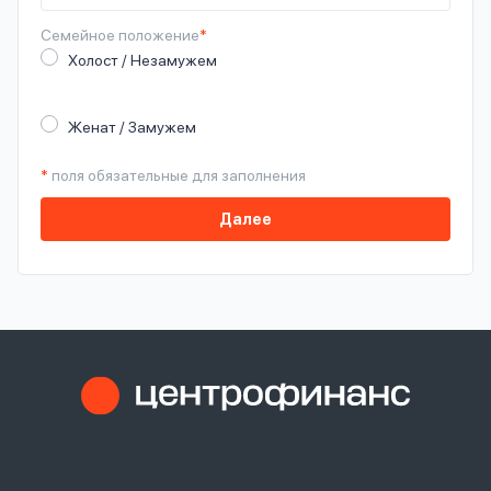
Семейное
положение
*
Холост / Незамужем
Женат / Замужем
*
поля обязательные для заполнения
Далее