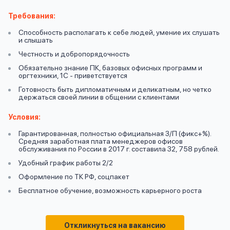
вопрос
данных
Требования:
Способность располагать к себе людей, умение их слушать
и слышать
Честность и добропорядочность
Обязательно знание ПК, базовых офисных программ и
оргтехники, 1С - приветствуется
Готовность быть дипломатичным и деликатным, но четко
Ответы
держаться своей линии в общении с клиентами
Оформить заявку
на
Условия:
вопросы
Войти под другим номером
Гарантированная, полностью официальная З/П (фикс+%).
Средняя заработная плата менеджеров офисов
обслуживания по России в 2017 г. составила 32, 758 рублей.
Удобный график работы 2/2
Оформление по ТК РФ, соцпакет
Бесплатное обучение, возможность карьерного роста
Откликнуться на вакансию