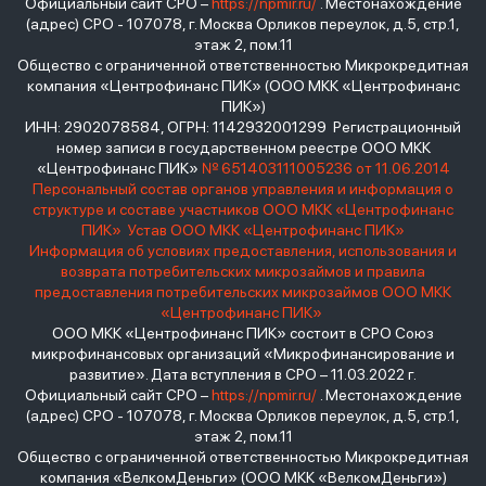
Официальный сайт СРО –
https://npmir.ru/
. Местонахождение
(адрес) СРО - 107078, г. Москва Орликов переулок, д.5, стр.1,
этаж 2, пом.11
Общество с ограниченной ответственностью Микрокредитная
компания «Центрофинанс ПИК» (ООО МКК «Центрофинанс
ПИК»)
ИНН: 2902078584, ОГРН: 1142932001299 Регистрационный
номер записи в государственном реестре ООО МКК
«Центрофинанс ПИК»
№ 651403111005236 от 11.06.2014
Персональный состав органов управления и информация о
структуре и составе участников ООО МКК «Центрофинанс
ПИК»
Устав ООО МКК «Центрофинанс ПИК»
Информация об условиях предоставления, использования и
возврата потребительских микрозаймов и правила
предоставления потребительских микрозаймов ООО МКК
«Центрофинанс ПИК»
ООО МКК «Центрофинанс ПИК» состоит в СРО Союз
микрофинансовых организаций «Микрофинансирование и
развитие». Дата вступления в СРО – 11.03.2022 г.
Официальный сайт СРО –
https://npmir.ru/
. Местонахождение
(адрес) СРО - 107078, г. Москва Орликов переулок, д.5, стр.1,
этаж 2, пом.11
Общество с ограниченной ответственностью Микрокредитная
компания «ВелкомДеньги» (ООО МКК «ВелкомДеньги»)