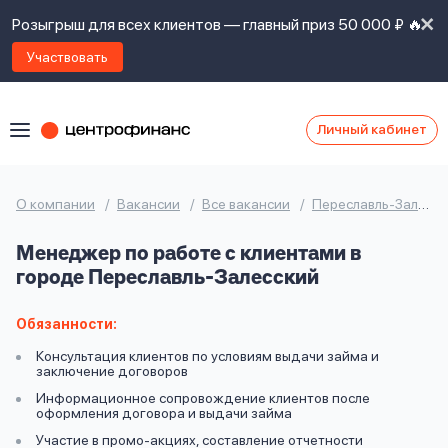
Розыгрыш для всех клиентов — главный приз 50 000 ₽ 🔥
Участвовать
Личный кабинет
Я
согласен(а)
на
Я
О компании
Вакансии
Все вакансии
Переславль-Залесский
ознакомлен
Наши
с
Менеджер по работе с клиентами в
контакты
правилами
городе Переславль-Залесский
предоставления
займов
,
политикой
Обязанности:
Ок
Ок
сайта
,
Консультация клиентов по условиям выдачи займа и
даю
заключение договоров
согласие
Информационное сопровождение клиентов после
на
оформления договора и выдачи займа
обработку
Задать
Участие в промо-акциях, составление отчетности
личных