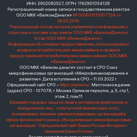
ИНН: 2902082527, ОГРН: 1162901054128
Регистрационный номер записи в государственном реестре
ООО МКК «ВелкомДеньги»
№ 001603111007724 от
28.03.2016
Персональный состав органов управления и информация о
структуре и составе участников ООО МКК «ВелкомДеньги»
Устав ООО МКК «ВелкомДеньги»
Информация об условиях предоставления, использования и
возврата потребительских микрозаймов и правила
предоставления потребительских микрозаймов ООО МКК
«ВелкомДеньги»
ООО МКК «Велком деньги» состоит в СРО Союз
микрофинансовых организаций «Микрофинансирование и
развитие». Дата вступления в СРО – 11.03.2022 г.
Официальный сайт СРО –
https://npmir.ru/
. Местонахождение
(адрес) СРО - 107078, г. Москва Орликов переулок, д.5, стр.1,
этаж 2, пом.11
Базовый стандарт защиты прав и интересов физических и
юридических лиц - получателей финансовых услуг,
оказываемых членами саморегулируемых организаций в
сфере финансового рынка, объединяющих микрофинансовые
организации
Официальный сайт Банка России
Интернет-
приемная Банка России