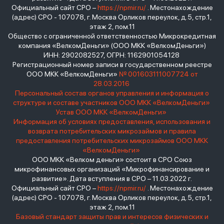
Официальный сайт СРО –
https://npmir.ru/
. Местонахождение
(адрес) СРО - 107078, г. Москва Орликов переулок, д.5, стр.1,
этаж 2, пом.11
Общество с ограниченной ответственностью Микрокредитная
компания «ВелкомДеньги» (ООО МКК «ВелкомДеньги»)
ИНН: 2902082527, ОГРН: 1162901054128
Регистрационный номер записи в государственном реестре
ООО МКК «ВелкомДеньги»
№ 001603111007724 от
28.03.2016
Персональный состав органов управления и информация о
структуре и составе участников ООО МКК «ВелкомДеньги»
Устав ООО МКК «ВелкомДеньги»
Информация об условиях предоставления, использования и
возврата потребительских микрозаймов и правила
предоставления потребительских микрозаймов ООО МКК
«ВелкомДеньги»
ООО МКК «Велком деньги» состоит в СРО Союз
микрофинансовых организаций «Микрофинансирование и
развитие». Дата вступления в СРО – 11.03.2022 г.
Официальный сайт СРО –
https://npmir.ru/
. Местонахождение
(адрес) СРО - 107078, г. Москва Орликов переулок, д.5, стр.1,
этаж 2, пом.11
Базовый стандарт защиты прав и интересов физических и