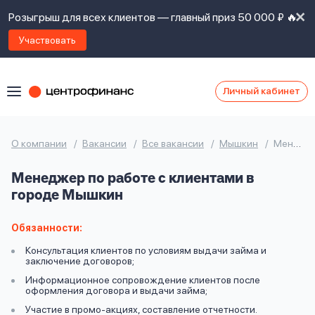
Розыгрыш для всех клиентов — главный приз 50 000 ₽ 🔥
Участвовать
Личный кабинет
Я
согласен(а)
на
Я
О компании
Вакансии
Все вакансии
Мышкин
Менеджер по работе с клиентами
ознакомлен
Наши
с
Менеджер по работе с клиентами в
контакты
правилами
городе Мышкин
предоставления
займов
,
политикой
Обязанности:
Ок
Ок
сайта
,
Консультация клиентов по условиям выдачи займа и
даю
заключение договоров;
согласие
Информационное сопровождение клиентов после
на
оформления договора и выдачи займа;
обработку
Задать
Участие в промо-акциях, составление отчетности.
личных