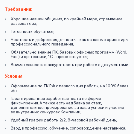
вопрос
данных
Требования:
Хорошие навыки общения, по крайней мере, стремление
развивать их;
Готовность обучаться;
Честность и добропорядочность – как основные ориентиры
профессионального поведения;
Обязательно знание ПК, базовых офисных программ (Word,
Ответы
Exel) и оргтехники, 1С - приветствуется;
Оформить заявку
на
Внимательность и аккуратность при работе с документами.
вопросы
Условия:
Войти под другим номером
Оформление по ТК РФ с первого дня работы, на 100% белая
з/п;
Гарантированная заработная плата по форме
фикс+премия. А также есть надбавка за стаж,
дополнительное премирование за ваши успехи и участие
во внутренних конкурсах Компании;
Удобный график работы 2/2, 8-часовой рабочий день;
Ввод в профессию, обучение, сопровождение наставника;