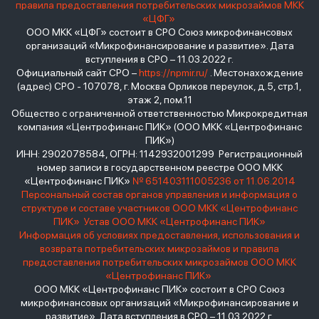
правила предоставления потребительских микрозаймов МКК
«ЦФГ»
ООО МКК «ЦФГ» состоит в СРО Союз микрофинансовых
организаций «Микрофинансирование и развитие». Дата
вступления в СРО – 11.03.2022 г.
Официальный сайт СРО –
https://npmir.ru/
. Местонахождение
(адрес) СРО - 107078, г. Москва Орликов переулок, д.5, стр.1,
этаж 2, пом.11
Общество с ограниченной ответственностью Микрокредитная
компания «Центрофинанс ПИК» (ООО МКК «Центрофинанс
ПИК»)
ИНН: 2902078584, ОГРН: 1142932001299 Регистрационный
номер записи в государственном реестре ООО МКК
«Центрофинанс ПИК»
№ 651403111005236 от 11.06.2014
Персональный состав органов управления и информация о
структуре и составе участников ООО МКК «Центрофинанс
ПИК»
Устав ООО МКК «Центрофинанс ПИК»
Информация об условиях предоставления, использования и
возврата потребительских микрозаймов и правила
предоставления потребительских микрозаймов ООО МКК
«Центрофинанс ПИК»
ООО МКК «Центрофинанс ПИК» состоит в СРО Союз
микрофинансовых организаций «Микрофинансирование и
развитие». Дата вступления в СРО – 11.03.2022 г.