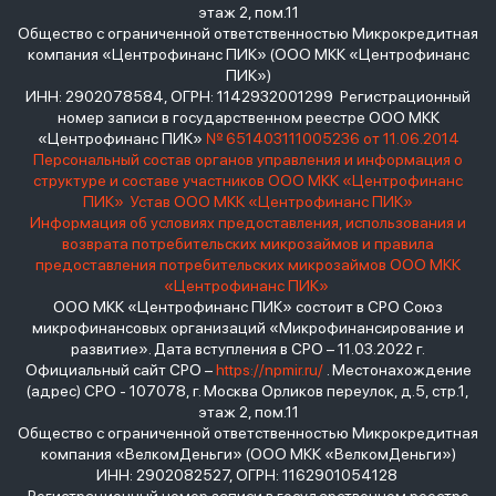
этаж 2, пом.11
Общество с ограниченной ответственностью Микрокредитная
компания «Центрофинанс ПИК» (ООО МКК «Центрофинанс
ПИК»)
ИНН: 2902078584, ОГРН: 1142932001299 Регистрационный
номер записи в государственном реестре ООО МКК
«Центрофинанс ПИК»
№ 651403111005236 от 11.06.2014
Персональный состав органов управления и информация о
структуре и составе участников ООО МКК «Центрофинанс
ПИК»
Устав ООО МКК «Центрофинанс ПИК»
Информация об условиях предоставления, использования и
возврата потребительских микрозаймов и правила
предоставления потребительских микрозаймов ООО МКК
«Центрофинанс ПИК»
ООО МКК «Центрофинанс ПИК» состоит в СРО Союз
микрофинансовых организаций «Микрофинансирование и
развитие». Дата вступления в СРО – 11.03.2022 г.
Официальный сайт СРО –
https://npmir.ru/
. Местонахождение
(адрес) СРО - 107078, г. Москва Орликов переулок, д.5, стр.1,
этаж 2, пом.11
Общество с ограниченной ответственностью Микрокредитная
компания «ВелкомДеньги» (ООО МКК «ВелкомДеньги»)
ИНН: 2902082527, ОГРН: 1162901054128