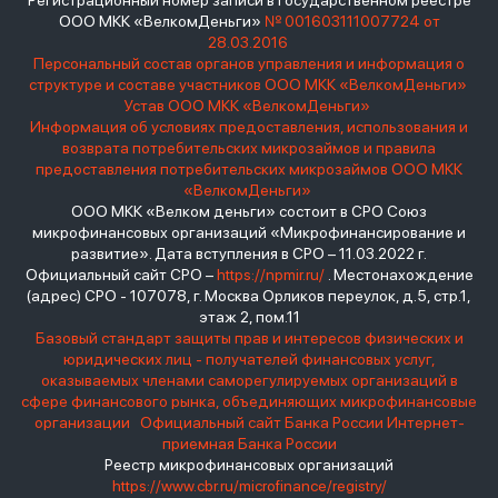
Регистрационный номер записи в государственном реестре
ООО МКК «ВелкомДеньги»
№ 001603111007724 от
28.03.2016
Персональный состав органов управления и информация о
структуре и составе участников ООО МКК «ВелкомДеньги»
Устав ООО МКК «ВелкомДеньги»
Информация об условиях предоставления, использования и
возврата потребительских микрозаймов и правила
предоставления потребительских микрозаймов ООО МКК
«ВелкомДеньги»
ООО МКК «Велком деньги» состоит в СРО Союз
микрофинансовых организаций «Микрофинансирование и
развитие». Дата вступления в СРО – 11.03.2022 г.
Официальный сайт СРО –
https://npmir.ru/
. Местонахождение
(адрес) СРО - 107078, г. Москва Орликов переулок, д.5, стр.1,
этаж 2, пом.11
Базовый стандарт защиты прав и интересов физических и
юридических лиц - получателей финансовых услуг,
оказываемых членами саморегулируемых организаций в
сфере финансового рынка, объединяющих микрофинансовые
организации
Официальный сайт Банка России
Интернет-
приемная Банка России
Реестр микрофинансовых организаций
https://www.cbr.ru/microfinance/registry/