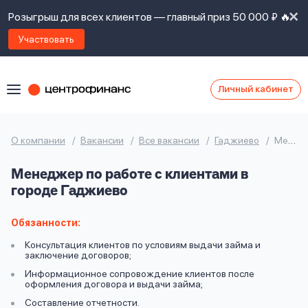
Розыгрыш для всех клиентов — главный приз 50 000 ₽ 🔥
Участвовать
Личный кабинет
Я
согласен(а)
на
Я
О компании
Вакансии
Все вакансии
Гаджиево
Менеджер по работе с клиентами
ознакомлен
Наши
с
Менеджер по работе с клиентами в
контакты
правилами
городе Гаджиево
предоставления
займов
,
политикой
Обязанности:
Ок
Ок
сайта
,
Консультация клиентов по условиям выдачи займа и
даю
заключение договоров;
согласие
Информационное сопровождение клиентов после
на
оформления договора и выдачи займа;
обработку
Задать
Составление отчетности.
личных