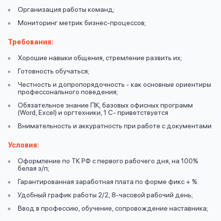
вопрос
данных
Организация работы команд;
Мониторинг метрик бизнес-процессов;
Требования:
Хорошие навыки общения, стремление развить их;
Готовность обучаться;
Честность и допропорядочность - как основные ориентиры
профессонального поведения;
Ответы
Оформить заявку
Обязательное знание ПК, базовых офисных программ
на
(Word, Excel) и оргтехники, 1 С- приветствуется
вопросы
Внимательность и аккуратность при работе с документами
Войти под другим номером
Условия:
Оформление по ТК РФ с первого рабочего дня, на 100%
белая з/п;
Гарантированная заработная плата по форме фикс + %.
Удобный график работы 2/2, 8-часовой рабочий день;
Ввод в профессию, обучение, сопровождение наставника;