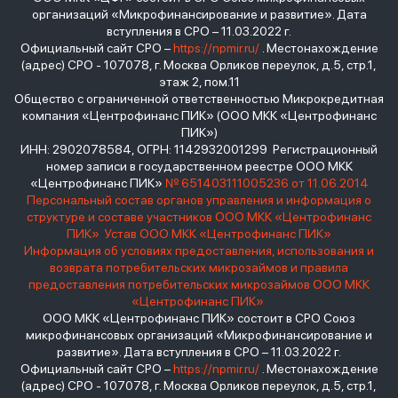
организаций «Микрофинансирование и развитие». Дата
вступления в СРО – 11.03.2022 г.
Официальный сайт СРО –
https://npmir.ru/
. Местонахождение
(адрес) СРО - 107078, г. Москва Орликов переулок, д.5, стр.1,
этаж 2, пом.11
Общество с ограниченной ответственностью Микрокредитная
компания «Центрофинанс ПИК» (ООО МКК «Центрофинанс
ПИК»)
ИНН: 2902078584, ОГРН: 1142932001299 Регистрационный
номер записи в государственном реестре ООО МКК
«Центрофинанс ПИК»
№ 651403111005236 от 11.06.2014
Персональный состав органов управления и информация о
структуре и составе участников ООО МКК «Центрофинанс
ПИК»
Устав ООО МКК «Центрофинанс ПИК»
Информация об условиях предоставления, использования и
возврата потребительских микрозаймов и правила
предоставления потребительских микрозаймов ООО МКК
«Центрофинанс ПИК»
ООО МКК «Центрофинанс ПИК» состоит в СРО Союз
микрофинансовых организаций «Микрофинансирование и
развитие». Дата вступления в СРО – 11.03.2022 г.
Официальный сайт СРО –
https://npmir.ru/
. Местонахождение
(адрес) СРО - 107078, г. Москва Орликов переулок, д.5, стр.1,