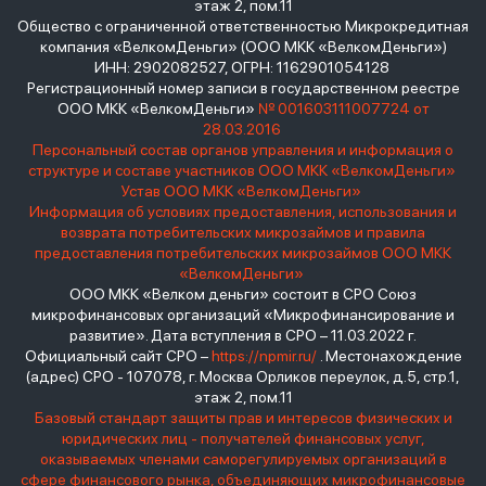
этаж 2, пом.11
Общество с ограниченной ответственностью Микрокредитная
компания «ВелкомДеньги» (ООО МКК «ВелкомДеньги»)
ИНН: 2902082527, ОГРН: 1162901054128
Регистрационный номер записи в государственном реестре
ООО МКК «ВелкомДеньги»
№ 001603111007724 от
28.03.2016
Персональный состав органов управления и информация о
структуре и составе участников ООО МКК «ВелкомДеньги»
Устав ООО МКК «ВелкомДеньги»
Информация об условиях предоставления, использования и
возврата потребительских микрозаймов и правила
предоставления потребительских микрозаймов ООО МКК
«ВелкомДеньги»
ООО МКК «Велком деньги» состоит в СРО Союз
микрофинансовых организаций «Микрофинансирование и
развитие». Дата вступления в СРО – 11.03.2022 г.
Официальный сайт СРО –
https://npmir.ru/
. Местонахождение
(адрес) СРО - 107078, г. Москва Орликов переулок, д.5, стр.1,
этаж 2, пом.11
Базовый стандарт защиты прав и интересов физических и
юридических лиц - получателей финансовых услуг,
оказываемых членами саморегулируемых организаций в
сфере финансового рынка, объединяющих микрофинансовые