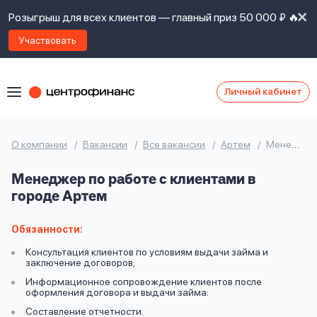
Розыгрыш для всех клиентов — главный приз 50 000 ₽ 🔥
Участвовать
Личный кабинет
Я
согласен(а)
на
Я
О компании
Вакансии
Все вакансии
Артем
Менеджер по работе с клиентами
ознакомлен
Наши
с
Менеджер по работе с клиентами в
контакты
правилами
городе Артем
предоставления
займов
,
политикой
Обязанности:
Ок
Ок
сайта
,
Консультация клиентов по условиям выдачи займа и
даю
заключение договоров;
согласие
Информационное сопровождение клиентов после
на
оформления договора и выдачи займа:
обработку
Задать
Составление отчетности.
личных