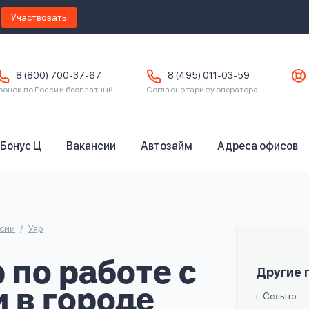
Участвовать
8 (800) 700-37-67
8 (495) 011-03-59
вонок по России бесплатный
Согласно тарифу оператора
Бонус Ц
Вакансии
Автозайм
Адреса офисов
сии
Уяр
по работе с
Другие 
 в городе
г. Сельцо