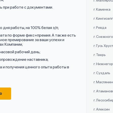
г. Малояро
ь при работе с документами.
г. Каменка
г. Кингисеп
 дня работы, на 100% белая з/п;
г. Ревда
лата по форме фикс+премия. А также есть
г. Снежног
ное премирование за ваши успехи и
ах Компании;
г. Гусь Хру
часовой рабочий день;
г. Тверь
сопровождение наставника;
г. Нижнего
 и получения ценного опыта работы в
г. Суздаль
г. Маслянин
г. Атаманов
ю
г. Лесосиби
г. Алексин