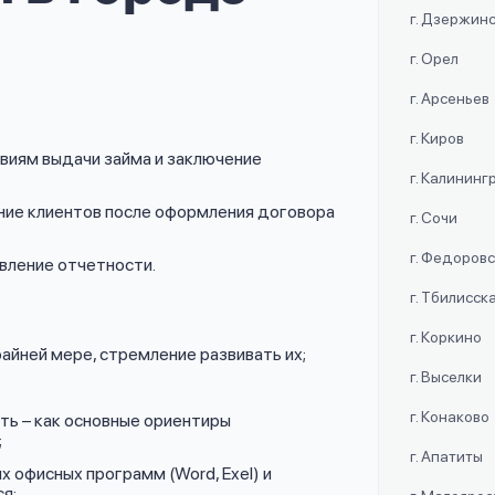
г. Дзержин
г. Орел
г. Арсеньев
г. Киров
овиям выдачи займа и заключение
г. Калининг
ие клиентов после оформления договора
г. Сочи
г. Федоров
авление отчетности.
г. Тбилисск
г. Коркино
айней мере, стремление развивать их;
г. Выселки
г. Конаково
ь – как основные ориентиры
;
г. Апатиты
х офисных программ (Word, Exel) и
я;