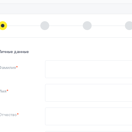
Личные данные
Фамилия
*
Имя
*
Отчество
*