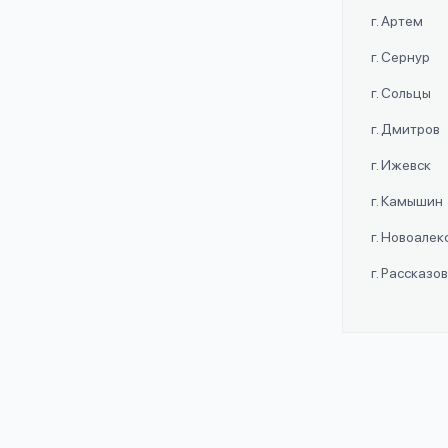
г. Артем
г. Сернур
г. Сольцы
г. Дмитров
г. Ижевск
г. Камышин
г. Новоале
г. Рассказо