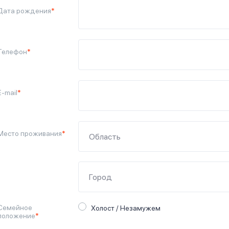
Дата рождения
*
Телефон
*
E-mail
*
Место проживания
*
Семейное
Холост / Незамужем
положение
*