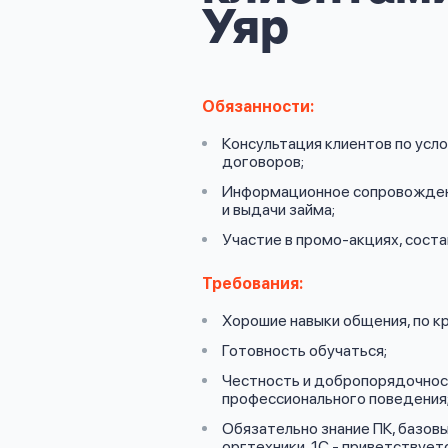
личных
Уяр
данных
Обязанности:
Консультация клиентов по усл
договоров;
Оформить заявку
Информационное сопровожден
и выдачи займа;
Участие в промо-акциях, сост
Войти под другим номером
Требования:
Хорошие навыки общения, по кр
Готовность обучаться;
Честность и добропорядочност
профессионального поведения
Обязательно знание ПК, базовы
оргтехники, 1С - приветствуетс