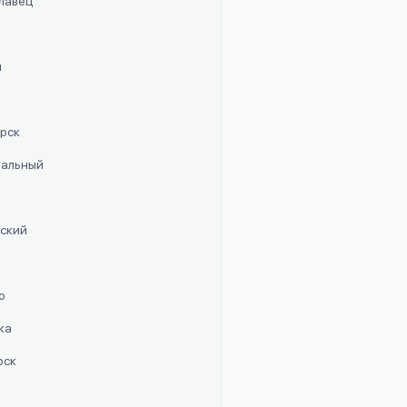
славец
п
орск
стальный
рский
о
ка
рск