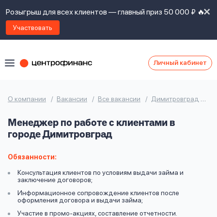
Розыгрыш для всех клиентов — главный приз 50 000 ₽ 🔥
Участвовать
Личный кабинет
Я
согласен(а)
на
Я
О компании
Вакансии
Все вакансии
Димитровград
М
ознакомлен
Наши
с
Менеджер по работе с клиентами в
контакты
правилами
городе Димитровград
предоставления
займов
,
политикой
Обязанности:
Ок
Ок
сайта
,
Консультация клиентов по условиям выдачи займа и
даю
заключение договоров;
согласие
Информационное сопровождение клиентов после
на
оформления договора и выдачи займа;
обработку
Задать
Участие в промо-акциях, составление отчетности.
личных