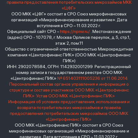
правила предоставления потребительских микрозаймов МКК
«ЦФГ»
ООО МКК «ЦФГ» состоит в СРО Союз микрофинансовых
организаций «Микрофинансирование и развитие». Дата
вступления в СРО – 11.03.2022 г.
Официальный сайт СРО –
https://npmir.ru/
. Местонахождение
(адрес) СРО - 107078, г. Москва Орликов переулок, д.5, стр.1,
этаж 2, пом.11
Общество с ограниченной ответственностью Микрокредитная
компания «Центрофинанс ПИК» (ООО МКК «Центрофинанс
ПИК»)
ИНН: 2902078584, ОГРН: 1142932001299 Регистрационный
номер записи в государственном реестре ООО МКК
«Центрофинанс ПИК»
№ 651403111005236 от 11.06.2014
Персональный состав органов управления и информация о
структуре и составе участников ООО МКК «Центрофинанс
ПИК»
Устав ООО МКК «Центрофинанс ПИК»
Информация об условиях предоставления, использования и
возврата потребительских микрозаймов и правила
предоставления потребительских микрозаймов ООО МКК
«Центрофинанс ПИК»
ООО МКК «Центрофинанс ПИК» состоит в СРО Союз
микрофинансовых организаций «Микрофинансирование и
развитие». Дата вступления в СРО – 11.03.2022 г.