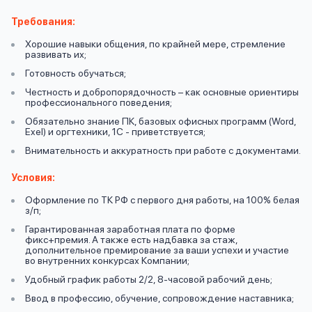
вопрос
данных
Требования:
Хорошие навыки общения, по крайней мере, стремление
развивать их;
Готовность обучаться;
Честность и добропорядочность – как основные ориентиры
профессионального поведения;
Обязательно знание ПК, базовых офисных программ (Word,
Ответы
Exel) и оргтехники, 1С - приветствуется;
Оформить заявку
на
Внимательность и аккуратность при работе с документами.
вопросы
Условия:
Войти под другим номером
Оформление по ТК РФ с первого дня работы, на 100% белая
з/п;
Гарантированная заработная плата по форме
фикс+премия. А также есть надбавка за стаж,
дополнительное премирование за ваши успехи и участие
во внутренних конкурсах Компании;
Удобный график работы 2/2, 8-часовой рабочий день;
Ввод в профессию, обучение, сопровождение наставника;