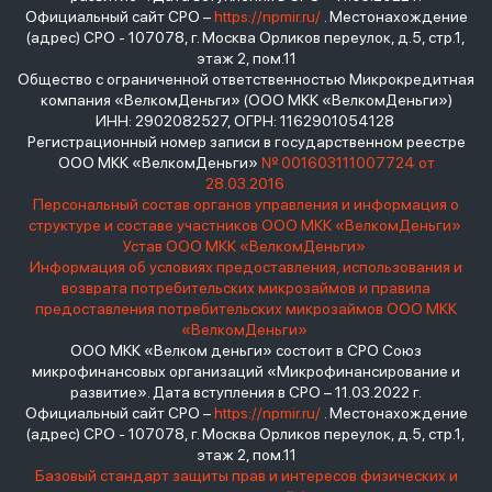
Официальный сайт СРО –
https://npmir.ru/
. Местонахождение
(адрес) СРО - 107078, г. Москва Орликов переулок, д.5, стр.1,
этаж 2, пом.11
Общество с ограниченной ответственностью Микрокредитная
компания «ВелкомДеньги» (ООО МКК «ВелкомДеньги»)
ИНН: 2902082527, ОГРН: 1162901054128
Регистрационный номер записи в государственном реестре
ООО МКК «ВелкомДеньги»
№ 001603111007724 от
28.03.2016
Персональный состав органов управления и информация о
структуре и составе участников ООО МКК «ВелкомДеньги»
Устав ООО МКК «ВелкомДеньги»
Информация об условиях предоставления, использования и
возврата потребительских микрозаймов и правила
предоставления потребительских микрозаймов ООО МКК
«ВелкомДеньги»
ООО МКК «Велком деньги» состоит в СРО Союз
микрофинансовых организаций «Микрофинансирование и
развитие». Дата вступления в СРО – 11.03.2022 г.
Официальный сайт СРО –
https://npmir.ru/
. Местонахождение
(адрес) СРО - 107078, г. Москва Орликов переулок, д.5, стр.1,
этаж 2, пом.11
Базовый стандарт защиты прав и интересов физических и