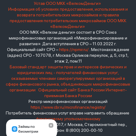
Устав ООО МКК «ВелкомДеньги»
Информация об условиях предоставления, использования и
возврата потребительских микрозаймов и правила
предоставления потребительских микрозаймов ООО МКК
«ВелкомДеньги»
ООО МКК «Велком деньги» состоит в СРО Союз
микрофинансовых организаций «Микрофинансирование и
развитие». Дата вступления в СРО – 11.03.2022 г.
Официальный сайт СРО –
https://npmir.ru/
. Местонахождение
(адрес) СРО - 107078, г. Москва Орликов переулок, д.5, стр.1,
этаж 2, пом.11
Базовый стандарт защиты прав и интересов физических и
юридических лиц - получателей финансовых услуг,
оказываемых членами саморегулируемых организаций в
сфере финансового рынка, объединяющих микрофинансовые
организации
Официальный сайт Банка России
Интернет-
приемная Банка России
Реестр микрофинансовых организаций
https://www.cbr.ru/microfinance/registry/
Потребитель финансовых услуг вправе направить обращение
финансовому уполномоченному
Место нахождения: 119017, г. Москва, Старомонетный пер.,
Займы по
дом 3 Телефон: 8 (800) 200-00-10
биометрии