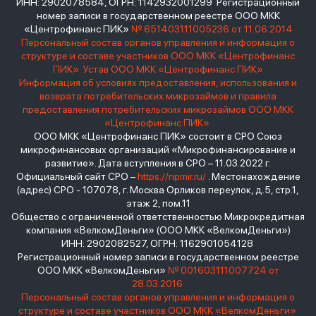
ИНН: 2902078584, ОГРН: 1142932001299 Регистрационный
номер записи в государственном реестре ООО МКК
«Центрофинанс ПИК»
№ 651403111005236 от 11.06.2014
Персональный состав органов управления и информация о
структуре и составе участников ООО МКК «Центрофинанс
ПИК»
Устав ООО МКК «Центрофинанс ПИК»
Информация об условиях предоставления, использования и
возврата потребительских микрозаймов и правила
предоставления потребительских микрозаймов ООО МКК
«Центрофинанс ПИК»
ООО МКК «Центрофинанс ПИК» состоит в СРО Союз
микрофинансовых организаций «Микрофинансирование и
развитие». Дата вступления в СРО – 11.03.2022 г.
Официальный сайт СРО –
https://npmir.ru/
. Местонахождение
(адрес) СРО - 107078, г. Москва Орликов переулок, д.5, стр.1,
этаж 2, пом.11
Общество с ограниченной ответственностью Микрокредитная
компания «ВелкомДеньги» (ООО МКК «ВелкомДеньги»)
ИНН: 2902082527, ОГРН: 1162901054128
Регистрационный номер записи в государственном реестре
ООО МКК «ВелкомДеньги»
№ 001603111007724 от
28.03.2016
Персональный состав органов управления и информация о
структуре и составе участников ООО МКК «ВелкомДеньги»