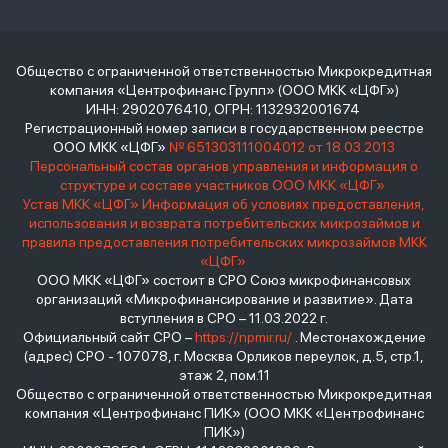
Общество с ограниченной ответственностью Микрокредитная
компания «Центрофинанс Групп» (ООО МКК «ЦФГ»)
ИНН: 2902076410, ОГРН: 1132932001674
Регистрационный номер записи в государственном реестре
ООО МКК «ЦФГ»
№ 651303111004012 от 18.03.2013
Персональный состав органов управления и информация о
структуре и составе участников ООО МКК «ЦФГ»
Устав МКК «ЦФГ»
Информация об условиях предоставления,
использования и возврата потребительских микрозаймов и
правила предоставления потребительских микрозаймов МКК
«ЦФГ»
ООО МКК «ЦФГ» состоит в СРО Союз микрофинансовых
организаций «Микрофинансирование и развитие». Дата
вступления в СРО – 11.03.2022 г.
Официальный сайт СРО –
https://npmir.ru/
. Местонахождение
(адрес) СРО - 107078, г. Москва Орликов переулок, д.5, стр.1,
этаж 2, пом.11
Общество с ограниченной ответственностью Микрокредитная
компания «Центрофинанс ПИК» (ООО МКК «Центрофинанс
ПИК»)