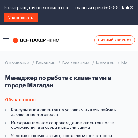
Розыгрыш для всех клиентов — главный приз 50 000 ₽ 🔥
Участвовать
Личный кабинет
Я
согласен(а)
на
Я
О компании
Вакансии
Все вакансии
Магадан
Менеджер по работе с клиентами
ознакомлен
Наши
с
Менеджер по работе с клиентами в
контакты
правилами
городе Магадан
предоставления
займов
,
политикой
Обязанности:
Ок
Ок
сайта
,
Консультация клиентов по условиям выдачи займа и
даю
заключение договоров
согласие
Информационное сопровождение клиентов после
на
оформления договора и выдачи займа
обработку
Задать
Участие в промо-акциях, составление отчетности
личных