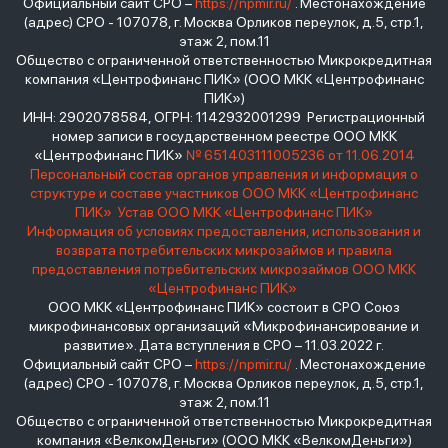
Официальный сайт СРО –
https://npmir.ru/
. Местонахождение
(адрес) СРО - 107078, г. Москва Орликов переулок, д.5, стр.1,
этаж 2, пом.11
Общество с ограниченной ответственностью Микрокредитная
компания «Центрофинанс ПИК» (ООО МКК «Центрофинанс
ПИК»)
ИНН: 2902078584, ОГРН: 1142932001299 Регистрационный
номер записи в государственном реестре ООО МКК
«Центрофинанс ПИК»
№ 651403111005236 от 11.06.2014
Персональный состав органов управления и информация о
структуре и составе участников ООО МКК «Центрофинанс
ПИК»
Устав ООО МКК «Центрофинанс ПИК»
Информация об условиях предоставления, использования и
возврата потребительских микрозаймов и правила
предоставления потребительских микрозаймов ООО МКК
«Центрофинанс ПИК»
ООО МКК «Центрофинанс ПИК» состоит в СРО Союз
микрофинансовых организаций «Микрофинансирование и
развитие». Дата вступления в СРО – 11.03.2022 г.
Официальный сайт СРО –
https://npmir.ru/
. Местонахождение
(адрес) СРО - 107078, г. Москва Орликов переулок, д.5, стр.1,
этаж 2, пом.11
Общество с ограниченной ответственностью Микрокредитная
компания «ВелкомДеньги» (ООО МКК «ВелкомДеньги»)