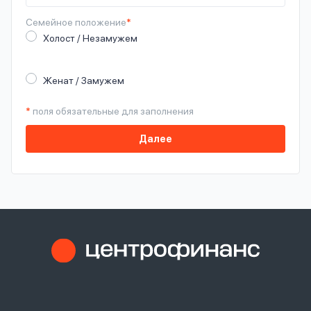
Семейное
положение
*
Холост / Незамужем
Женат / Замужем
*
поля обязательные для заполнения
Далее