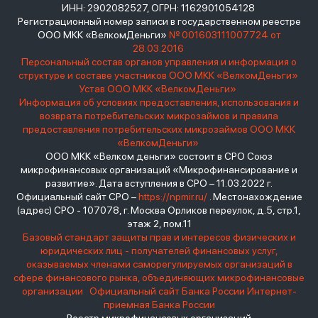
ИНН: 2902082527, ОГРН: 1162901054128
Регистрационный номер записи в государственном реестре
ООО МКК «ВелкомДеньги»
№ 001603111007724 от
28.03.2016
Персональный состав органов управления и информация о
структуре и составе участников ООО МКК «ВелкомДеньги»
Устав ООО МКК «ВелкомДеньги»
Информация об условиях предоставления, использования и
возврата потребительских микрозаймов и правила
предоставления потребительских микрозаймов ООО МКК
«ВелкомДеньги»
ООО МКК «Велком деньги» состоит в СРО Союз
микрофинансовых организаций «Микрофинансирование и
развитие». Дата вступления в СРО – 11.03.2022 г.
Официальный сайт СРО –
https://npmir.ru/
. Местонахождение
(адрес) СРО - 107078, г. Москва Орликов переулок, д.5, стр.1,
этаж 2, пом.11
Базовый стандарт защиты прав и интересов физических и
юридических лиц - получателей финансовых услуг,
оказываемых членами саморегулируемых организаций в
сфере финансового рынка, объединяющих микрофинансовые
организации
Официальный сайт Банка России
Интернет-
приемная Банка России