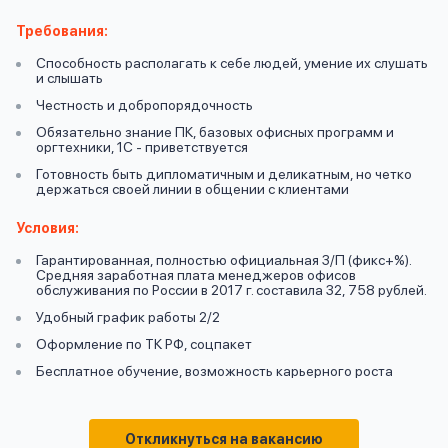
вопрос
данных
Требования:
Способность располагать к себе людей, умение их слушать
и слышать
Честность и добропорядочность
Обязательно знание ПК, базовых офисных программ и
оргтехники, 1С - приветствуется
Готовность быть дипломатичным и деликатным, но четко
Ответы
держаться своей линии в общении с клиентами
Оформить заявку
на
Условия:
вопросы
Войти под другим номером
Гарантированная, полностью официальная З/П (фикс+%).
Средняя заработная плата менеджеров офисов
обслуживания по России в 2017 г. составила 32, 758 рублей.
Удобный график работы 2/2
Оформление по ТК РФ, соцпакет
Бесплатное обучение, возможность карьерного роста
Откликнуться на вакансию