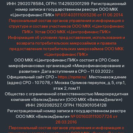
ИНН: 2902078584, ОГРН: 1142932001299 Регистрационный
номер записи в государственном реестре ООО МКК
«Центрофинанс ПИК»
№ 651403111005236 от 11.06.2014
Персональный состав органов управления и информация о
структуре и составе участников ООО МКК «Центрофинанс
ПИК»
Устав ООО МКК «Центрофинанс ПИК»
Информация об условиях предоставления, использования и
возврата потребительских микрозаймов и правила
предоставления потребительских микрозаймов ООО МКК
«Центрофинанс ПИК»
ООО МКК «Центрофинанс ПИК» состоит в СРО Союз
микрофинансовых организаций «Микрофинансирование и
развитие». Дата вступления в СРО – 11.03.2022 г.
Официальный сайт СРО –
https://npmir.ru/
. Местонахождение
(адрес) СРО - 107078, г. Москва Орликов переулок, д.5, стр.1,
этаж 2, пом.11
Общество с ограниченной ответственностью Микрокредитная
компания «ВелкомДеньги» (ООО МКК «ВелкомДеньги»)
ИНН: 2902082527, ОГРН: 1162901054128
Регистрационный номер записи в государственном реестре
ООО МКК «ВелкомДеньги»
№ 001603111007724 от
28.03.2016
Персональный состав органов управления и информация о