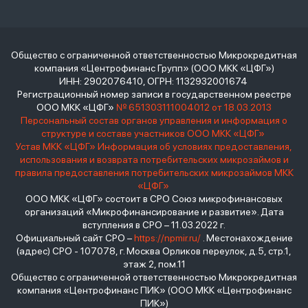
Общество с ограниченной ответственностью Микрокредитная
компания «Центрофинанс Групп» (ООО МКК «ЦФГ»)
ИНН: 2902076410, ОГРН: 1132932001674
Регистрационный номер записи в государственном реестре
ООО МКК «ЦФГ»
№ 651303111004012 от 18.03.2013
Персональный состав органов управления и информация о
структуре и составе участников ООО МКК «ЦФГ»
Устав МКК «ЦФГ»
Информация об условиях предоставления,
использования и возврата потребительских микрозаймов и
правила предоставления потребительских микрозаймов МКК
«ЦФГ»
ООО МКК «ЦФГ» состоит в СРО Союз микрофинансовых
организаций «Микрофинансирование и развитие». Дата
вступления в СРО – 11.03.2022 г.
Официальный сайт СРО –
https://npmir.ru/
. Местонахождение
(адрес) СРО - 107078, г. Москва Орликов переулок, д.5, стр.1,
этаж 2, пом.11
Общество с ограниченной ответственностью Микрокредитная
компания «Центрофинанс ПИК» (ООО МКК «Центрофинанс
ПИК»)