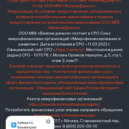
структуре и составе участников ООО МКК «ВелкомДеньги»
Устав ООО МКК «ВелкомДеньги»
Информация об условиях предоставления, использования и
возврата потребительских микрозаймов и правила
предоставления потребительских микрозаймов ООО МКК
«ВелкомДеньги»
ООО МКК «Велком деньги» состоит в СРО Союз
микрофинансовых организаций «Микрофинансирование и
развитие». Дата вступления в СРО – 11.03.2022 г.
Официальный сайт СРО –
https://npmir.ru/
. Местонахождение
(адрес) СРО - 107078, г. Москва Орликов переулок, д.5, стр.1,
этаж 2, пом.11
Базовый стандарт защиты прав и интересов физических и
юридических лиц - получателей финансовых услуг,
оказываемых членами саморегулируемых организаций в
сфере финансового рынка, объединяющих микрофинансовые
организации
Официальный сайт Банка России
Интернет-
приемная Банка России
Реестр микрофинансовых организаций
https://www.cbr.ru/microfinance/registry/
Потребитель финансовых услуг вправе направить обращение
финансовому уполномоченному
Место нахождения: 119017, г. Москва, Старомонетный пер.,
Займы по
дом 3 Телефон: 8 (800) 200-00-10
биометрии