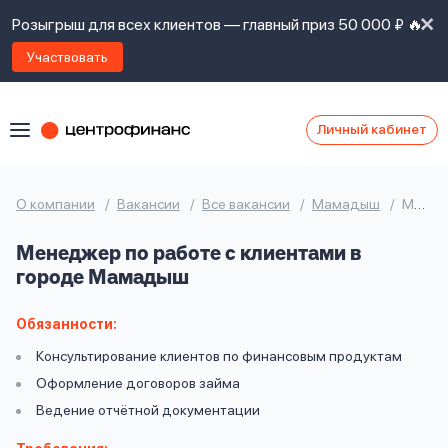
Розыгрыш для всех клиентов — главный приз 50 000 ₽ 🔥
Участвовать
Личный кабинет
Я
согласен(а)
на
Я
О компании
Вакансии
Все вакансии
Мамадыш
Менеджер по работе с клиентами
ознакомлен
Наши
с
Менеджер по работе с клиентами в
контакты
правилами
городе Мамадыш
предоставления
займов
,
политикой
Обязанности:
Ок
Ок
сайта
,
Консультирование клиентов по финансовым продуктам
даю
Оформление договоров займа
согласие
на
Ведение отчётной документации
обработку
Задать
личных