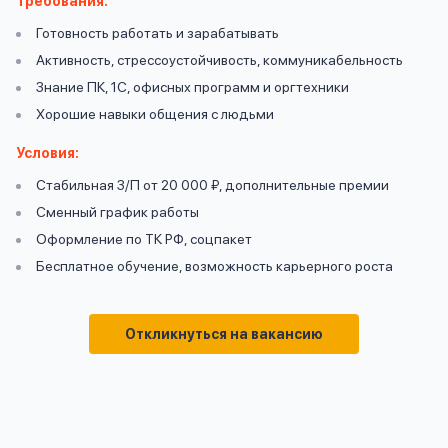
Требования:
вопрос
данных
Готовность работать и зарабатывать
Активность, стрессоустойчивость, коммуникабельность
Знание ПК, 1С, офисных программ и оргтехники
Хорошие навыки общения с людьми
Условия:
Стабильная З/П от 20 000 ₽, дополнительные премии
Ответы
Оформить заявку
Сменный график работы
на
Оформление по ТК РФ, соцпакет
вопросы
Войти под другим номером
Бесплатное обучение, возможность карьерного роста
Откликнуться на вакансию