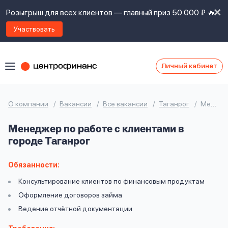
Розыгрыш для всех клиентов — главный приз 50 000 ₽ 🔥
Участвовать
Личный кабинет
Я
согласен(а)
на
Я
О компании
Вакансии
Все вакансии
Таганрог
Менеджер по работе с клиентами
ознакомлен
Наши
с
Менеджер по работе с клиентами в
контакты
правилами
городе Таганрог
предоставления
займов
,
политикой
Обязанности:
Ок
Ок
сайта
,
Консультирование клиентов по финансовым продуктам
даю
Оформление договоров займа
согласие
на
Ведение отчётной документации
обработку
Задать
личных