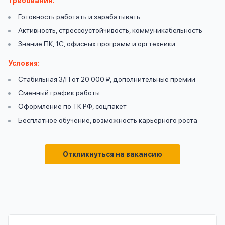
Требования:
вопрос
данных
Готовность работать и зарабатывать
Активность, стрессоустойчивость, коммуникабельность
Знание ПК, 1С, офисных программ и оргтехники
Условия:
Стабильная З/П от 20 000 ₽, дополнительные премии
Сменный график работы
Ответы
Оформить заявку
Оформление по ТК РФ, соцпакет
на
Бесплатное обучение, возможность карьерного роста
вопросы
Войти под другим номером
Откликнуться на вакансию