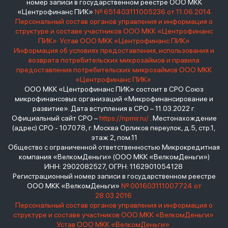
номер записи в государственном реестре ООО МКК
«Центрофинанс ПИК»
№ 651403111005236 от 11.06.2014
Персональный состав органов управления и информация о
структуре и составе участников ООО МКК «Центрофинанс
ПИК»
Устав ООО МКК «Центрофинанс ПИК»
Информация об условиях предоставления, использования и
возврата потребительских микрозаймов и правила
предоставления потребительских микрозаймов ООО МКК
«Центрофинанс ПИК»
ООО МКК «Центрофинанс ПИК» состоит в СРО Союз
микрофинансовых организаций «Микрофинансирование и
развитие». Дата вступления в СРО – 11.03.2022 г.
Официальный сайт СРО –
https://npmir.ru/
. Местонахождение
(адрес) СРО - 107078, г. Москва Орликов переулок, д.5, стр.1,
этаж 2, пом.11
Общество с ограниченной ответственностью Микрокредитная
компания «ВелкомДеньги» (ООО МКК «ВелкомДеньги»)
ИНН: 2902082527, ОГРН: 1162901054128
Регистрационный номер записи в государственном реестре
ООО МКК «ВелкомДеньги»
№ 001603111007724 от
28.03.2016
Персональный состав органов управления и информация о
структуре и составе участников ООО МКК «ВелкомДеньги»
Устав ООО МКК «ВелкомДеньги»