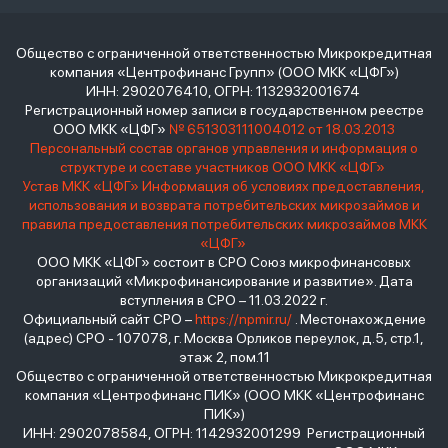
Общество с ограниченной ответственностью Микрокредитная
компания «Центрофинанс Групп» (ООО МКК «ЦФГ»)
ИНН: 2902076410, ОГРН: 1132932001674
Регистрационный номер записи в государственном реестре
ООО МКК «ЦФГ»
№ 651303111004012 от 18.03.2013
Персональный состав органов управления и информация о
структуре и составе участников ООО МКК «ЦФГ»
Устав МКК «ЦФГ»
Информация об условиях предоставления,
использования и возврата потребительских микрозаймов и
правила предоставления потребительских микрозаймов МКК
«ЦФГ»
ООО МКК «ЦФГ» состоит в СРО Союз микрофинансовых
организаций «Микрофинансирование и развитие». Дата
вступления в СРО – 11.03.2022 г.
Официальный сайт СРО –
https://npmir.ru/
. Местонахождение
(адрес) СРО - 107078, г. Москва Орликов переулок, д.5, стр.1,
этаж 2, пом.11
Общество с ограниченной ответственностью Микрокредитная
компания «Центрофинанс ПИК» (ООО МКК «Центрофинанс
ПИК»)
ИНН: 2902078584, ОГРН: 1142932001299 Регистрационный