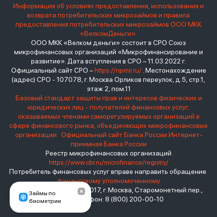
Информация об условиях предоставления, использования и
возврата потребительских микрозаймов и правила
предоставления потребительских микрозаймов ООО МКК
«ВелкомДеньги»
ООО МКК «Велком деньги» состоит в СРО Союз
микрофинансовых организаций «Микрофинансирование и
развитие». Дата вступления в СРО – 11.03.2022 г.
Официальный сайт СРО –
https://npmir.ru/
. Местонахождение
(адрес) СРО - 107078, г. Москва Орликов переулок, д.5, стр.1,
этаж 2, пом.11
Базовый стандарт защиты прав и интересов физических и
юридических лиц - получателей финансовых услуг,
оказываемых членами саморегулируемых организаций в
сфере финансового рынка, объединяющих микрофинансовые
организации
Официальный сайт Банка России
Интернет-
приемная Банка России
Реестр микрофинансовых организаций
https://www.cbr.ru/microfinance/registry/
Потребитель финансовых услуг вправе направить обращение
финансовому уполномоченному
Место нахождения: 119017, г. Москва, Старомонетный пер.,
Займы по
дом 3 Телефон: 8 (800) 200-00-10
биометрии
взять займ - <a href="https://viruchay.ru">выручай</a> -