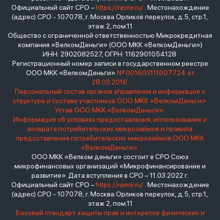
Официальный сайт СРО –
https://npmir.ru/
. Местонахождение
(адрес) СРО - 107078, г. Москва Орликов переулок, д.5, стр.1,
этаж 2, пом.11
Общество с ограниченной ответственностью Микрокредитная
компания «ВелкомДеньги» (ООО МКК «ВелкомДеньги»)
ИНН: 2902082527, ОГРН: 1162901054128
Регистрационный номер записи в государственном реестре
ООО МКК «ВелкомДеньги»
№ 001603111007724 от
28.03.2016
Персональный состав органов управления и информация о
структуре и составе участников ООО МКК «ВелкомДеньги»
Устав ООО МКК «ВелкомДеньги»
Информация об условиях предоставления, использования и
возврата потребительских микрозаймов и правила
предоставления потребительских микрозаймов ООО МКК
«ВелкомДеньги»
ООО МКК «Велком деньги» состоит в СРО Союз
микрофинансовых организаций «Микрофинансирование и
развитие». Дата вступления в СРО – 11.03.2022 г.
Официальный сайт СРО –
https://npmir.ru/
. Местонахождение
(адрес) СРО - 107078, г. Москва Орликов переулок, д.5, стр.1,
этаж 2, пом.11
Базовый стандарт защиты прав и интересов физических и