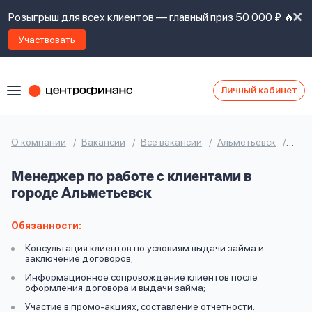
Розыгрыш для всех клиентов — главный приз 50 000 ₽ 🔥
Участвовать
Личный кабинет
Я
согласен(а)
на
Я
О компании
Вакансии
Все вакансии
Альметьевск
Мен
ознакомлен
Наши
с
Менеджер по работе с клиентами в
контакты
правилами
городе Альметьевск
предоставления
займов
,
политикой
Обязанности:
Ок
Ок
сайта
,
Консультация клиентов по условиям выдачи займа и
даю
заключение договоров;
согласие
Информационное сопровождение клиентов после
на
оформления договора и выдачи займа;
обработку
Задать
Участие в промо-акциях, составление отчетности.
личных