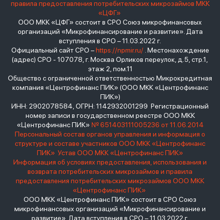
правила предоставления потребительских микрозаймов МКК
«ЦФГ»
ООО МКК «ЦФГ» состоит в СРО Союз микрофинансовых
организаций «Микрофинансирование и развитие». Дата
вступления в СРО – 11.03.2022 г.
Официальный сайт СРО –
https://npmir.ru/
. Местонахождение
(адрес) СРО - 107078, г. Москва Орликов переулок, д.5, стр.1,
этаж 2, пом.11
Общество с ограниченной ответственностью Микрокредитная
компания «Центрофинанс ПИК» (ООО МКК «Центрофинанс
ПИК»)
ИНН: 2902078584, ОГРН: 1142932001299 Регистрационный
номер записи в государственном реестре ООО МКК
«Центрофинанс ПИК»
№ 651403111005236 от 11.06.2014
Персональный состав органов управления и информация о
структуре и составе участников ООО МКК «Центрофинанс
ПИК»
Устав ООО МКК «Центрофинанс ПИК»
Информация об условиях предоставления, использования и
возврата потребительских микрозаймов и правила
предоставления потребительских микрозаймов ООО МКК
«Центрофинанс ПИК»
ООО МКК «Центрофинанс ПИК» состоит в СРО Союз
микрофинансовых организаций «Микрофинансирование и
развитие». Дата вступления в СРО – 11.03.2022 г.