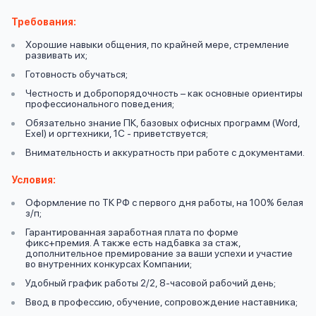
вопрос
данных
Требования:
Хорошие навыки общения, по крайней мере, стремление
развивать их;
Готовность обучаться;
Честность и добропорядочность – как основные ориентиры
профессионального поведения;
Обязательно знание ПК, базовых офисных программ (Word,
Ответы
Exel) и оргтехники, 1С - приветствуется;
Оформить заявку
на
Внимательность и аккуратность при работе с документами.
вопросы
Условия:
Войти под другим номером
Оформление по ТК РФ с первого дня работы, на 100% белая
з/п;
Гарантированная заработная плата по форме
фикс+премия. А также есть надбавка за стаж,
дополнительное премирование за ваши успехи и участие
во внутренних конкурсах Компании;
Удобный график работы 2/2, 8-часовой рабочий день;
Ввод в профессию, обучение, сопровождение наставника;