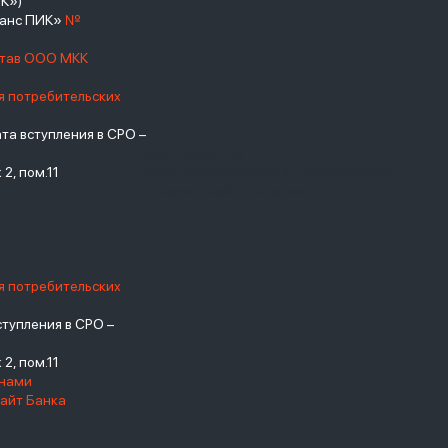
К»)
нанс ПИК»
№
став ООО МКК
я потребительских
а вступления в СРО –
взять займ - <a
2, пом.11
href="https://viruchay.ru">выручай</a>
- маркетплейс финансов
я потребительских
тупления в СРО –
2, пом.11
енами
айт Банка