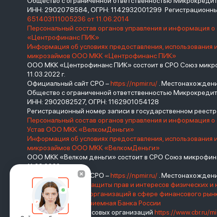
Общество с ограниченной ответственностью Микрокред
ИНН: 2902078584, ОГРН: 1142932001299 Регистрационны
651403111005236 от 11.06.2014
Персональный состав органов управления и информация 
«Центрофинанс ПИК»
Информация об условиях предоставления, использования 
микрозаймов ООО МКК «Центрофинанс ПИК»
ООО МКК «Центрофинанс ПИК» состоит в СРО Союз микроф
11.03.2022 г.
Официальный сайт СРО –
https://npmir.ru/
. Местонахождение 
Общество с ограниченной ответственностью Микрокреди
ИНН: 2902082527, ОГРН: 1162901054128
Регистрационный номер записи в государственном реес
Персональный состав органов управления и информация о
Устав ООО МКК «ВелкомДеньги»
Информация об условиях предоставления, использования 
микрозаймов ООО МКК «ВелкомДеньги»
ООО МКК «Велком деньги» состоит в СРО Союз микрофина
11.03.2022 г.
Официальный сайт СРО –
https://npmir.ru/
. Местонахождение 
Базовый стандарт защиты прав и интересов физических и 
саморегулируемых организаций в сфере финансового ры
России
Интернет-приемная Банка России
Реестр микрофинансовых организаций
https://www.cbr.ru/mi