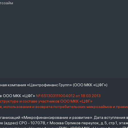
тозайм
тная компания «Центрофинанс Групп» (ООО МКК «ЦФГ»)
тре ООО МКК «ЦФГ»
№ 651303111004012 от 18.03.2013
 структуре и составе участников ООО МКК «ЦФГ»
, использования и возврата потребительских микрозаймов и прав
низаций «Микрофинансирование и развитие». Дата вступления в С
(адрес) СРО - 107078, г. Москва Орликов переулок, д.5, стр.1, этаж 