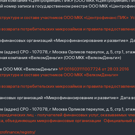
итная компания «Центрофинанс ПИК» (ООО МКК «Центрофинанс ПИ
й номер записи в государственном реестре ООО МКК «Центрофи
о структуре и составе участников ООО МКК «Центрофинанс ПИК»
У
и возврата потребительских микрозаймов и правила предоставлени
инансовых организаций «Микрофинансирование и развитие». Дат
(адрес) СРО - 107078, г. Москва Орликов переулок, д.5, стр.1, этаж 
тная компания «ВелкомДеньги» (ООО МКК «ВелкомДеньги»)
тре ООО МКК «ВелкомДеньги»
№ 001603111007724 от 28.03.2016
 структуре и составе участников ООО МКК «ВелкомДеньги»
и возврата потребительских микрозаймов и правила предоставлени
нсовых организаций «Микрофинансирование и развитие». Дата вс
(адрес) СРО - 107078, г. Москва Орликов переулок, д.5, стр.1, этаж 
юридических лиц - получателей финансовых услуг, оказываемых чл
нка, объединяющих микрофинансовые организации
Официальный с
crofinance/registry/