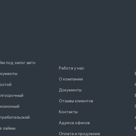
йм под залог авто
Работа у нас
кументы
О компании
остой
Документы
лгосрочный
Отзывы клиентов
нсионный
Контакты
требительский
Адреса офисов
е займы
Оплата и продление