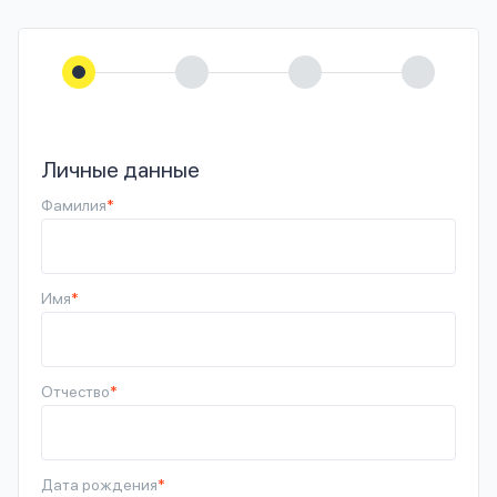
вопрос
данных
Личные данные
Фамилия
*
Ответы
Оформить заявку
на
вопросы
Войти под другим номером
Имя
*
Отчество
*
Дата рождения
*