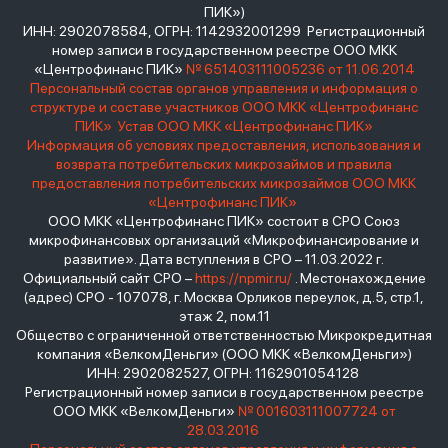
ПИК»)
ИНН: 2902078584, ОГРН: 1142932001299 Регистрационный
номер записи в государственном реестре ООО МКК
«Центрофинанс ПИК»
№ 651403111005236 от 11.06.2014
Персональный состав органов управления и информация о
структуре и составе участников ООО МКК «Центрофинанс
ПИК»
Устав ООО МКК «Центрофинанс ПИК»
Информация об условиях предоставления, использования и
возврата потребительских микрозаймов и правила
предоставления потребительских микрозаймов ООО МКК
«Центрофинанс ПИК»
ООО МКК «Центрофинанс ПИК» состоит в СРО Союз
микрофинансовых организаций «Микрофинансирование и
развитие». Дата вступления в СРО – 11.03.2022 г.
Официальный сайт СРО –
https://npmir.ru/
. Местонахождение
(адрес) СРО - 107078, г. Москва Орликов переулок, д.5, стр.1,
этаж 2, пом.11
Общество с ограниченной ответственностью Микрокредитная
компания «ВелкомДеньги» (ООО МКК «ВелкомДеньги»)
ИНН: 2902082527, ОГРН: 1162901054128
Регистрационный номер записи в государственном реестре
ООО МКК «ВелкомДеньги»
№ 001603111007724 от
28.03.2016