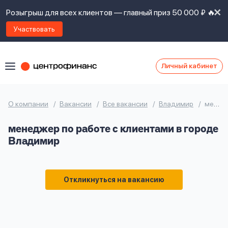
Розыгрыш для всех клиентов — главный приз 50 000 ₽ 🔥
Участвовать
Личный кабинет
Я
согласен(а)
на
Я
О компании
Вакансии
Все вакансии
Владимир
менеджер по работе с клиентами
ознакомлен
Наши
с
менеджер по работе с клиентами в городе
контакты
правилами
Владимир
предоставления
займов
,
политикой
Ок
Ок
сайта
,
Откликнуться на вакансию
даю
согласие
на
обработку
Задать
личных