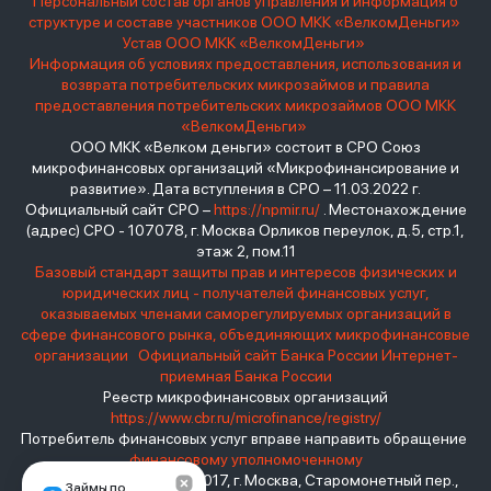
Персональный состав органов управления и информация о
структуре и составе участников ООО МКК «ВелкомДеньги»
Устав ООО МКК «ВелкомДеньги»
Информация об условиях предоставления, использования и
возврата потребительских микрозаймов и правила
предоставления потребительских микрозаймов ООО МКК
«ВелкомДеньги»
ООО МКК «Велком деньги» состоит в СРО Союз
микрофинансовых организаций «Микрофинансирование и
развитие». Дата вступления в СРО – 11.03.2022 г.
Официальный сайт СРО –
https://npmir.ru/
. Местонахождение
(адрес) СРО - 107078, г. Москва Орликов переулок, д.5, стр.1,
этаж 2, пом.11
Базовый стандарт защиты прав и интересов физических и
юридических лиц - получателей финансовых услуг,
оказываемых членами саморегулируемых организаций в
сфере финансового рынка, объединяющих микрофинансовые
организации
Официальный сайт Банка России
Интернет-
приемная Банка России
Реестр микрофинансовых организаций
https://www.cbr.ru/microfinance/registry/
Потребитель финансовых услуг вправе направить обращение
финансовому уполномоченному
Место нахождения: 119017, г. Москва, Старомонетный пер.,
Займы по