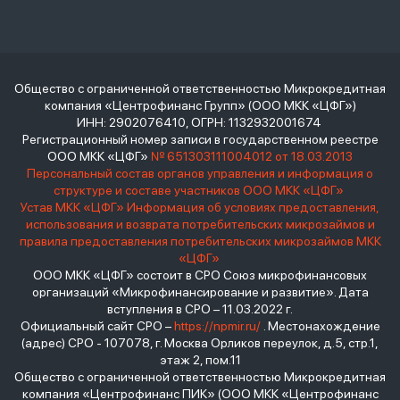
Общество с ограниченной ответственностью Микрокредитная
компания «Центрофинанс Групп» (ООО МКК «ЦФГ»)
ИНН: 2902076410, ОГРН: 1132932001674
Регистрационный номер записи в государственном реестре
ООО МКК «ЦФГ»
№ 651303111004012 от 18.03.2013
Персональный состав органов управления и информация о
структуре и составе участников ООО МКК «ЦФГ»
Устав МКК «ЦФГ»
Информация об условиях предоставления,
использования и возврата потребительских микрозаймов и
правила предоставления потребительских микрозаймов МКК
«ЦФГ»
ООО МКК «ЦФГ» состоит в СРО Союз микрофинансовых
организаций «Микрофинансирование и развитие». Дата
вступления в СРО – 11.03.2022 г.
Официальный сайт СРО –
https://npmir.ru/
. Местонахождение
(адрес) СРО - 107078, г. Москва Орликов переулок, д.5, стр.1,
этаж 2, пом.11
Общество с ограниченной ответственностью Микрокредитная
компания «Центрофинанс ПИК» (ООО МКК «Центрофинанс