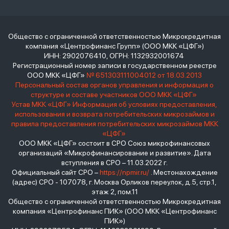
Общество с ограниченной ответственностью Микрокредитная
компания «Центрофинанс Групп» (ООО МКК «ЦФГ»)
ИНН: 2902076410, ОГРН: 1132932001674
Регистрационный номер записи в государственном реестре
ООО МКК «ЦФГ»
№ 651303111004012 от 18.03.2013
Персональный состав органов управления и информация о
структуре и составе участников ООО МКК «ЦФГ»
Устав МКК «ЦФГ»
Информация об условиях предоставления,
использования и возврата потребительских микрозаймов и
правила предоставления потребительских микрозаймов МКК
«ЦФГ»
ООО МКК «ЦФГ» состоит в СРО Союз микрофинансовых
организаций «Микрофинансирование и развитие». Дата
вступления в СРО – 11.03.2022 г.
Официальный сайт СРО –
https://npmir.ru/
. Местонахождение
(адрес) СРО - 107078, г. Москва Орликов переулок, д.5, стр.1,
этаж 2, пом.11
Общество с ограниченной ответственностью Микрокредитная
компания «Центрофинанс ПИК» (ООО МКК «Центрофинанс
ПИК»)