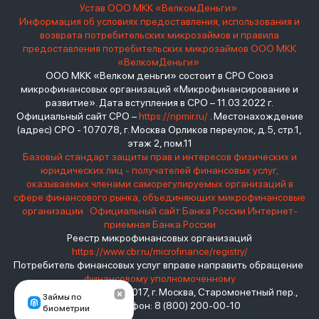
Устав ООО МКК «ВелкомДеньги»
Информация об условиях предоставления, использования и
возврата потребительских микрозаймов и правила
предоставления потребительских микрозаймов ООО МКК
«ВелкомДеньги»
ООО МКК «Велком деньги» состоит в СРО Союз
микрофинансовых организаций «Микрофинансирование и
развитие». Дата вступления в СРО – 11.03.2022 г.
Официальный сайт СРО –
https://npmir.ru/
. Местонахождение
(адрес) СРО - 107078, г. Москва Орликов переулок, д.5, стр.1,
этаж 2, пом.11
Базовый стандарт защиты прав и интересов физических и
юридических лиц - получателей финансовых услуг,
оказываемых членами саморегулируемых организаций в
сфере финансового рынка, объединяющих микрофинансовые
организации
Официальный сайт Банка России
Интернет-
приемная Банка России
Реестр микрофинансовых организаций
https://www.cbr.ru/microfinance/registry/
Потребитель финансовых услуг вправе направить обращение
финансовому уполномоченному
Место нахождения: 119017, г. Москва, Старомонетный пер.,
Займы по
дом 3 Телефон: 8 (800) 200-00-10
биометрии