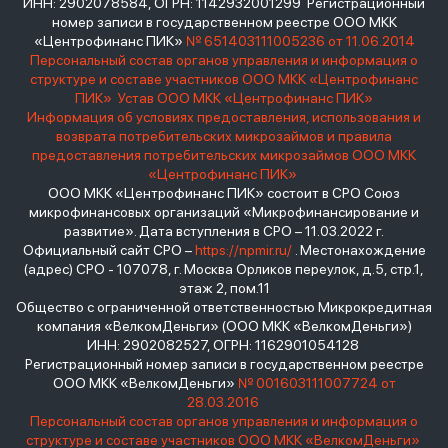
ИНН: 2902078584, ОГРН: 1142932001299 Регистрационный
номер записи в государственном реестре ООО МКК
«Центрофинанс ПИК»
№ 651403111005236 от 11.06.2014
Персональный состав органов управления и информация о
структуре и составе участников ООО МКК «Центрофинанс
ПИК»
Устав ООО МКК «Центрофинанс ПИК»
Информация об условиях предоставления, использования и
возврата потребительских микрозаймов и правила
предоставления потребительских микрозаймов ООО МКК
«Центрофинанс ПИК»
ООО МКК «Центрофинанс ПИК» состоит в СРО Союз
микрофинансовых организаций «Микрофинансирование и
развитие». Дата вступления в СРО – 11.03.2022 г.
Официальный сайт СРО –
https://npmir.ru/
. Местонахождение
(адрес) СРО - 107078, г. Москва Орликов переулок, д.5, стр.1,
этаж 2, пом.11
Общество с ограниченной ответственностью Микрокредитная
компания «ВелкомДеньги» (ООО МКК «ВелкомДеньги»)
ИНН: 2902082527, ОГРН: 1162901054128
Регистрационный номер записи в государственном реестре
ООО МКК «ВелкомДеньги»
№ 001603111007724 от
28.03.2016
Персональный состав органов управления и информация о
структуре и составе участников ООО МКК «ВелкомДеньги»