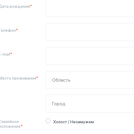
Дата рождения
*
Телефон
*
E-mail
*
Место проживания
*
Семейное
Холост / Незамужем
положение
*