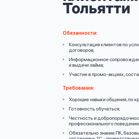
личных
Тольятти
данных
Обязанности:
Консультация клиентов по усл
договоров;
Оформить заявку
Информационное сопровожден
и выдачи займа;
Участие в промо-акциях, сост
Войти под другим номером
Требования:
Хорошие навыки общения, по кр
Готовность обучаться;
Честность и добропорядочност
профессионального поведения
Обязательно знание ПК, базовы
оргтехники, 1С - приветствуетс