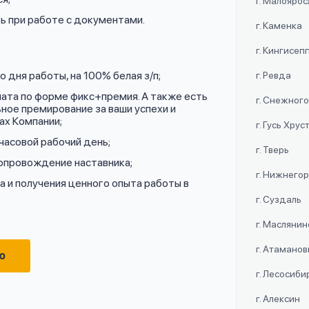
г. Малояро
ь при работе с документами.
г. Каменка
г. Кингисеп
 дня работы, на 100% белая з/п;
г. Ревда
лата по форме фикс+премия. А также есть
г. Снежног
ное премирование за ваши успехи и
ах Компании;
г. Гусь Хру
часовой рабочий день;
г. Тверь
сопровождение наставника;
г. Нижнего
 и получения ценного опыта работы в
г. Суздаль
г. Маслянин
г. Атаманов
ю
г. Лесосиби
г. Алексин