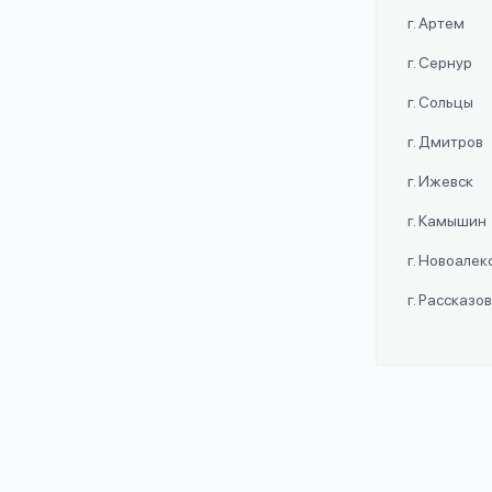
г. Артем
г. Сернур
г. Сольцы
г. Дмитров
г. Ижевск
г. Камышин
г. Новоале
г. Рассказо