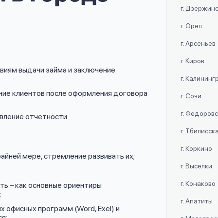
г. Дзержин
г. Орел
г. Арсеньев
г. Киров
овиям выдачи займа и заключение
г. Калининг
ие клиентов после оформления договора
г. Сочи
г. Федоров
авление отчетности.
г. Тбилисск
г. Коркино
айней мере, стремление развивать их;
г. Выселки
г. Конаково
ь – как основные ориентиры
;
г. Апатиты
х офисных программ (Word, Exel) и
я;