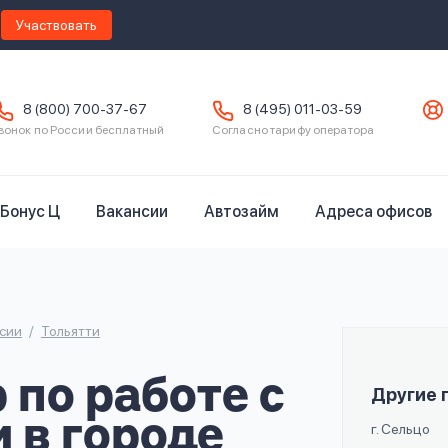
Участвовать
8 (800) 700-37-67
8 (495) 011-03-59
вонок по России бесплатный
Согласно тарифу оператора
Бонус Ц
Вакансии
Автозайм
Адреса офисов
сии
Тольятти
по работе с
Другие 
 в городе
г. Сельцо