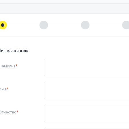
Личные данные
Фамилия
*
Имя
*
Отчество
*