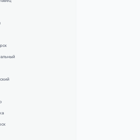
славец
п
орск
стальный
рский
о
ка
рск