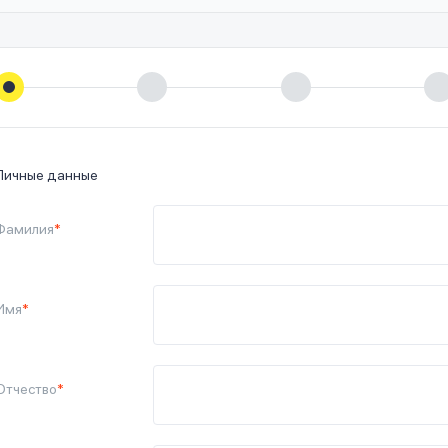
Личные данные
Фамилия
*
Имя
*
Отчество
*