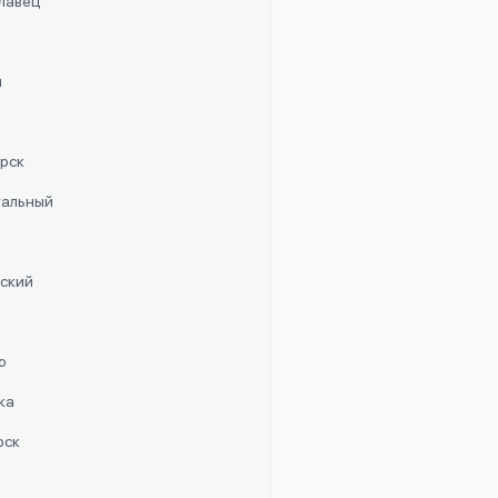
славец
п
орск
стальный
рский
о
ка
рск