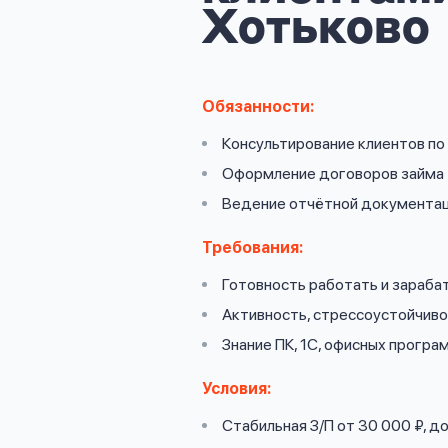
личных
Хотьково
данных
Обязанности:
Консультирование клиентов п
Оформить заявку
Оформление договоров займа
Ведение отчётной документа
Войти под другим номером
Требования:
Готовность работать и зараба
Активность, стрессоустойчив
Знание ПК, 1С, офисных програ
Условия:
Стабильная З/П от 30 000 ₽, 