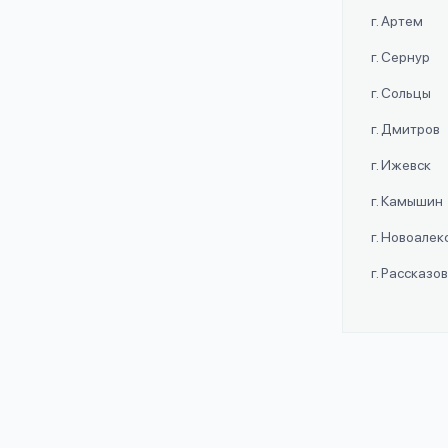
г. Артем
г. Сернур
г. Сольцы
г. Дмитров
г. Ижевск
г. Камышин
г. Новоале
г. Рассказо