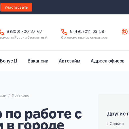
Участвовать
8 (800) 700-37-67
8 (495) 011-03-59
вонок по России бесплатный
Согласно тарифу оператора
Бонус Ц
Вакансии
Автозайм
Адреса офисов
сии
Хотьково
по работе с
Другие 
 в городе
г. Сельцо