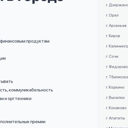
г. Дзержин
г. Орел
г. Арсеньев
г. Киров
о финансовым продуктам
г. Калининг
г. Сочи
ции
г. Федоров
г. Тбилисск
тывать
г. Коркино
ость, коммуникабельность
г. Выселки
мм и оргтехники
г. Конаково
г. Апатиты
дополнительные премии