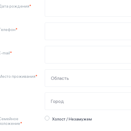
Дата рождения
*
Телефон
*
E-mail
*
Место проживания
*
Семейное
Холост / Незамужем
положение
*