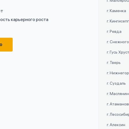
г. Малояро
ет
г. Каменка
ость карьерного роста
г. Кингисеп
г. Ревда
г. Снежног
ю
г. Гусь Хру
г. Тверь
г. Нижнего
г. Суздаль
г. Маслянин
г. Атаманов
г. Лесосиби
г. Алексин