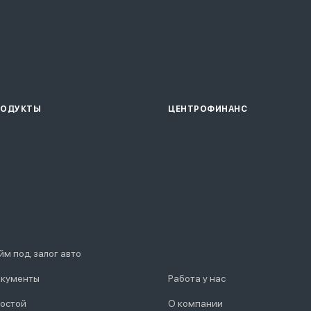
РОДУКТЫ
ЦЕНТРОФИНАНС
йм под залог авто
кументы
Работа у нас
остой
О компании