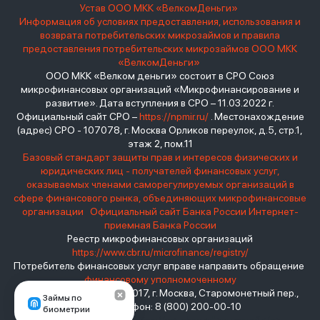
Устав ООО МКК «ВелкомДеньги»
Информация об условиях предоставления, использования и
возврата потребительских микрозаймов и правила
предоставления потребительских микрозаймов ООО МКК
«ВелкомДеньги»
ООО МКК «Велком деньги» состоит в СРО Союз
микрофинансовых организаций «Микрофинансирование и
развитие». Дата вступления в СРО – 11.03.2022 г.
Официальный сайт СРО –
https://npmir.ru/
. Местонахождение
(адрес) СРО - 107078, г. Москва Орликов переулок, д.5, стр.1,
этаж 2, пом.11
Базовый стандарт защиты прав и интересов физических и
юридических лиц - получателей финансовых услуг,
оказываемых членами саморегулируемых организаций в
сфере финансового рынка, объединяющих микрофинансовые
организации
Официальный сайт Банка России
Интернет-
приемная Банка России
Реестр микрофинансовых организаций
https://www.cbr.ru/microfinance/registry/
Потребитель финансовых услуг вправе направить обращение
финансовому уполномоченному
Место нахождения: 119017, г. Москва, Старомонетный пер.,
Займы по
дом 3 Телефон: 8 (800) 200-00-10
биометрии