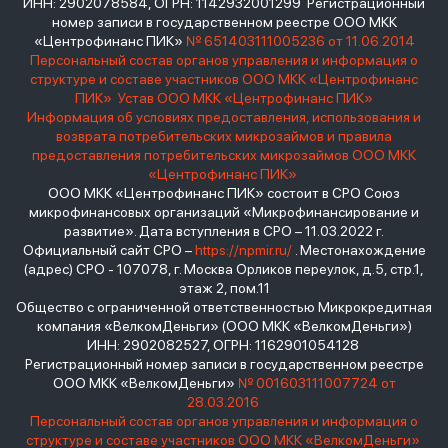
ИНН: 2902078584, ОГРН: 1142932001299 Регистрационный
номер записи в государственном реестре ООО МКК
«Центрофинанс ПИК»
№ 651403111005236 от 11.06.2014
Персональный состав органов управления и информация о
структуре и составе участников ООО МКК «Центрофинанс
ПИК»
Устав ООО МКК «Центрофинанс ПИК»
Информация об условиях предоставления, использования и
возврата потребительских микрозаймов и правила
предоставления потребительских микрозаймов ООО МКК
«Центрофинанс ПИК»
ООО МКК «Центрофинанс ПИК» состоит в СРО Союз
микрофинансовых организаций «Микрофинансирование и
развитие». Дата вступления в СРО – 11.03.2022 г.
Официальный сайт СРО –
https://npmir.ru/
. Местонахождение
(адрес) СРО - 107078, г. Москва Орликов переулок, д.5, стр.1,
этаж 2, пом.11
Общество с ограниченной ответственностью Микрокредитная
компания «ВелкомДеньги» (ООО МКК «ВелкомДеньги»)
ИНН: 2902082527, ОГРН: 1162901054128
Регистрационный номер записи в государственном реестре
ООО МКК «ВелкомДеньги»
№ 001603111007724 от
28.03.2016
Персональный состав органов управления и информация о
структуре и составе участников ООО МКК «ВелкомДеньги»