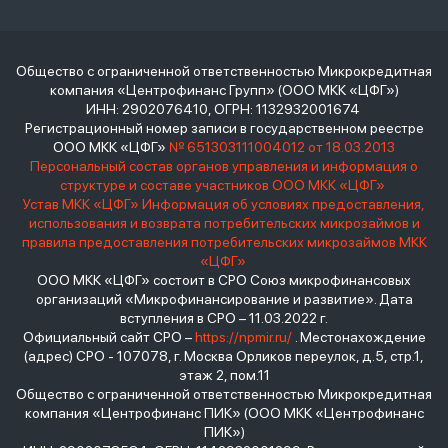
Общество с ограниченной ответственностью Микрокредитная
компания «Центрофинанс Групп» (ООО МКК «ЦФГ»)
ИНН: 2902076410, ОГРН: 1132932001674
Регистрационный номер записи в государственном реестре
ООО МКК «ЦФГ»
№ 651303111004012 от 18.03.2013
Персональный состав органов управления и информация о
структуре и составе участников ООО МКК «ЦФГ»
Устав МКК «ЦФГ»
Информация об условиях предоставления,
использования и возврата потребительских микрозаймов и
правила предоставления потребительских микрозаймов МКК
«ЦФГ»
ООО МКК «ЦФГ» состоит в СРО Союз микрофинансовых
организаций «Микрофинансирование и развитие». Дата
вступления в СРО – 11.03.2022 г.
Официальный сайт СРО –
https://npmir.ru/
. Местонахождение
(адрес) СРО - 107078, г. Москва Орликов переулок, д.5, стр.1,
этаж 2, пом.11
Общество с ограниченной ответственностью Микрокредитная
компания «Центрофинанс ПИК» (ООО МКК «Центрофинанс
ПИК»)