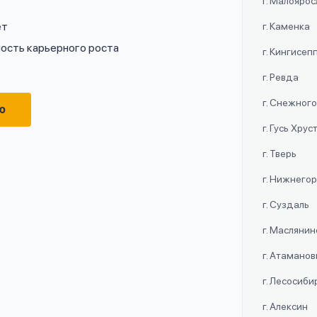
г. Малояро
ет
г. Каменка
ость карьерного роста
г. Кингисеп
г. Ревда
г. Снежног
ю
г. Гусь Хру
г. Тверь
г. Нижнего
г. Суздаль
г. Маслянин
г. Атаманов
г. Лесосиби
г. Алексин