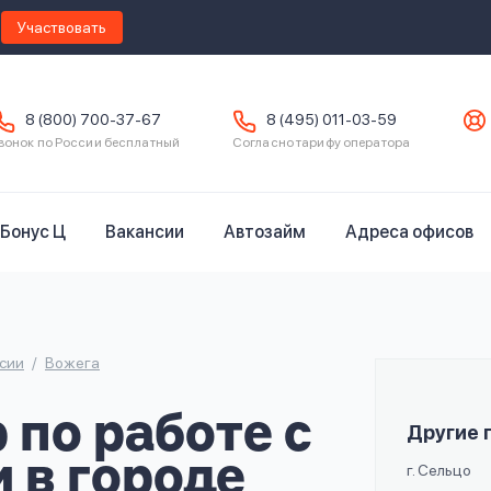
Участвовать
8 (800) 700-37-67
8 (495) 011-03-59
вонок по России бесплатный
Согласно тарифу оператора
Бонус Ц
Вакансии
Автозайм
Адреса офисов
сии
Вожега
по работе с
Другие 
 в городе
г. Сельцо