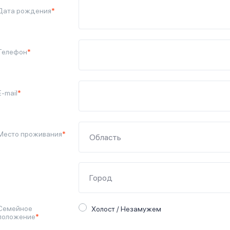
Дата рождения
*
Телефон
*
E-mail
*
Место проживания
*
Семейное
Холост / Незамужем
положение
*