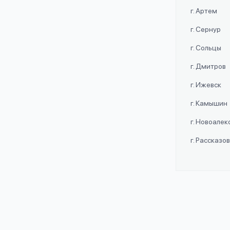
г. Артем
г. Сернур
г. Сольцы
г. Дмитров
г. Ижевск
г. Камышин
г. Новоале
г. Рассказо