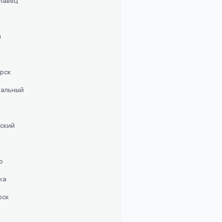
славец
п
орск
стальный
рский
о
ка
рск