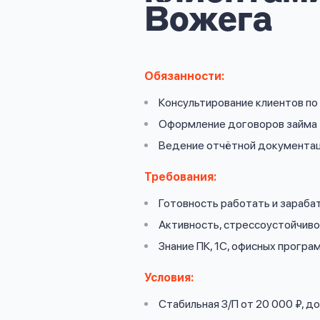
личных
Вожега
данных
Обязанности:
Консультирование клиентов п
Оформить заявку
Оформление договоров займа
Ведение отчётной документа
Войти под другим номером
Требования:
Готовность работать и зараба
Активность, стрессоустойчив
Знание ПК, 1С, офисных програ
Условия:
Стабильная З/П от 20 000 ₽, 