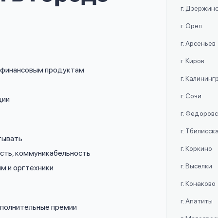
г. Дзержин
г. Орел
г. Арсеньев
г. Киров
о финансовым продуктам
г. Калининг
г. Сочи
ции
г. Федоров
г. Тбилисск
тывать
г. Коркино
ость, коммуникабельность
г. Выселки
мм и оргтехники
г. Конаково
г. Апатиты
дополнительные премии