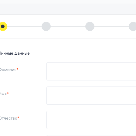
Личные данные
Фамилия
*
Имя
*
Отчество
*