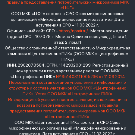
правила предоставления потребительских микрозаймов МКК
«ЦФГ»
ООО МКК «ЦФГ» состоит в СРО Союз микрофинансовых
организаций «Микрофинансирование и развитие». Дата
вступления в СРО – 11.03.2022 г.
Официальный сайт СРО –
https://npmir.ru/
. Местонахождение
(адрес) СРО - 107078, г. Москва Орликов переулок, д.5, стр.1,
этаж 2, пом.11
Общество с ограниченной ответственностью Микрокредитная
компания «Центрофинанс ПИК» (ООО МКК «Центрофинанс
ПИК»)
ИНН: 2902078584, ОГРН: 1142932001299 Регистрационный
номер записи в государственном реестре ООО МКК
«Центрофинанс ПИК»
№ 651403111005236 от 11.06.2014
Персональный состав органов управления и информация о
структуре и составе участников ООО МКК «Центрофинанс
ПИК»
Устав ООО МКК «Центрофинанс ПИК»
Информация об условиях предоставления, использования и
возврата потребительских микрозаймов и правила
предоставления потребительских микрозаймов ООО МКК
«Центрофинанс ПИК»
ООО МКК «Центрофинанс ПИК» состоит в СРО Союз
микрофинансовых организаций «Микрофинансирование и
развитие». Дата вступления в СРО – 11.03.2022 г.