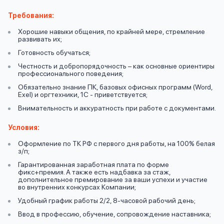
вопрос
данных
Требования:
Хорошие навыки общения, по крайней мере, стремление
развивать их;
Готовность обучаться;
Честность и добропорядочность – как основные ориентиры
профессионального поведения;
Обязательно знание ПК, базовых офисных программ (Word,
Ответы
Exel) и оргтехники, 1С - приветствуется;
Оформить заявку
на
Внимательность и аккуратность при работе с документами.
вопросы
Условия:
Войти под другим номером
Оформление по ТК РФ с первого дня работы, на 100% белая
з/п;
Гарантированная заработная плата по форме
фикс+премия. А также есть надбавка за стаж,
дополнительное премирование за ваши успехи и участие
во внутренних конкурсах Компании;
Удобный график работы 2/2, 8-часовой рабочий день;
Ввод в профессию, обучение, сопровождение наставника;