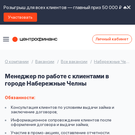
Розыгрыш для всех клиентов — главный приз 50 000 ₽ 🔥
Участвовать
Личный кабинет
Я
согласен(а)
на
Я
О компании
Вакансии
Все вакансии
Набережные Челны
ознакомлен
Наши
с
Менеджер по работе с клиентами в
контакты
правилами
городе Набережные Челны
предоставления
займов
,
политикой
Обязанности:
Ок
Ок
сайта
,
Консультация клиентов по условиям выдачи займа и
даю
заключение договоров;
согласие
Информационное сопровождение клиентов после
на
оформления договора и выдачи займа;
обработку
Задать
Участие в промо-акциях, составление отчетности.
личных