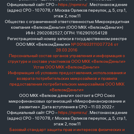
Официальный сайт СРО –
https://npmir.ru/
. Местонахождение
(адрес) СРО - 107078, г. Москва Орликов переулок, д.5, стр.1,
этаж 2, пом.11
Общество с ограниченной ответственностью Микрокредитная
компания «ВелкомДеньги» (ООО МКК «ВелкомДеньги»)
ИНН: 2902082527, ОГРН: 1162901054128
Регистрационный номер записи в государственном реестре
ООО МКК «ВелкомДеньги»
№ 001603111007724 от
28.03.2016
Персональный состав органов управления и информация о
структуре и составе участников ООО МКК «ВелкомДеньги»
Устав ООО МКК «ВелкомДеньги»
Информация об условиях предоставления, использования и
возврата потребительских микрозаймов и правила
предоставления потребительских микрозаймов ООО МКК
«ВелкомДеньги»
ООО МКК «Велком деньги» состоит в СРО Союз
микрофинансовых организаций «Микрофинансирование и
развитие». Дата вступления в СРО – 11.03.2022 г.
Официальный сайт СРО –
https://npmir.ru/
. Местонахождение
(адрес) СРО - 107078, г. Москва Орликов переулок, д.5, стр.1,
этаж 2, пом.11
Базовый стандарт защиты прав и интересов физических и