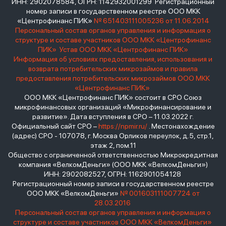
ИНН: 2902078584, ОГРН: 1142932001299 Регистрационный
номер записи в государственном реестре ООО МКК
«Центрофинанс ПИК»
№ 651403111005236 от 11.06.2014
Персональный состав органов управления и информация о
структуре и составе участников ООО МКК «Центрофинанс
ПИК»
Устав ООО МКК «Центрофинанс ПИК»
Информация об условиях предоставления, использования и
возврата потребительских микрозаймов и правила
предоставления потребительских микрозаймов ООО МКК
«Центрофинанс ПИК»
ООО МКК «Центрофинанс ПИК» состоит в СРО Союз
микрофинансовых организаций «Микрофинансирование и
развитие». Дата вступления в СРО – 11.03.2022 г.
Официальный сайт СРО –
https://npmir.ru/
. Местонахождение
(адрес) СРО - 107078, г. Москва Орликов переулок, д.5, стр.1,
этаж 2, пом.11
Общество с ограниченной ответственностью Микрокредитная
компания «ВелкомДеньги» (ООО МКК «ВелкомДеньги»)
ИНН: 2902082527, ОГРН: 1162901054128
Регистрационный номер записи в государственном реестре
ООО МКК «ВелкомДеньги»
№ 001603111007724 от
28.03.2016
Персональный состав органов управления и информация о
структуре и составе участников ООО МКК «ВелкомДеньги»