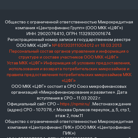
Общество с ограниченной ответственностью Микрокредитная
компания «Центрофинанс Групп» (ООО МКК «ЦФГ»)
ИНН: 2902076410, ОГРН: 1132932001674
Регистрационный номер записи в государственном реестре
ООО МКК «ЦФГ»
№ 651303111004012 от 18.03.2013
Персональный состав органов управления и информация о
структуре и составе участников ООО МКК «ЦФГ»
Устав МКК «ЦФГ»
Информация об условиях предоставления,
использования и возврата потребительских микрозаймов и
правила предоставления потребительских микрозаймов МКК
«ЦФГ»
ООО МКК «ЦФГ» состоит в СРО Союз микрофинансовых
организаций «Микрофинансирование и развитие». Дата
вступления в СРО – 11.03.2022 г.
Официальный сайт СРО –
https://npmir.ru/
. Местонахождение
(адрес) СРО - 107078, г. Москва Орликов переулок, д.5, стр.1,
этаж 2, пом.11
Общество с ограниченной ответственностью Микрокредитная
компания «Центрофинанс ПИК» (ООО МКК «Центрофинанс
ПИК»)