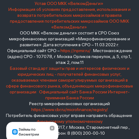
Устав ООО МКК «ВелкомДеньги»
Информация об условиях предоставления, использования и
возврата потребительских микрозаймов и правила
предоставления потребительских микрозаймов ООО МКК
«ВелкомДеньги»
ООО МКК «Велком деньги» состоит в СРО Союз
микрофинансовых организаций «Микрофинансирование и
развитие». Дата вступления в СРО – 11.03.2022 г.
Официальный сайт СРО –
https://npmir.ru/
. Местонахождение
(адрес) СРО - 107078, г. Москва Орликов переулок, д.5, стр.1,
этаж 2, пом.11
Базовый стандарт защиты прав и интересов физических и
юридических лиц - получателей финансовых услуг,
оказываемых членами саморегулируемых организаций в
сфере финансового рынка, объединяющих микрофинансовые
организации
Официальный сайт Банка России
Интернет-
приемная Банка России
Реестр микрофинансовых организаций
https://www.cbr.ru/microfinance/registry/
Потребитель финансовых услуг вправе направить обращение
финансовому уполномоченному
Место нахождения: 119017, г. Москва, Старомонетный пер.,
Займы по
дом 3 Телефон: 8 (800) 200-00-10
биометрии