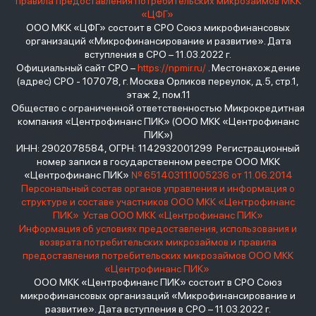
правила предоставления потребительских микрозаймов МКК
«ЦФГ»
ООО МКК «ЦФГ» состоит в СРО Союз микрофинансовых
организаций «Микрофинансирование и развитие». Дата
вступления в СРО – 11.03.2022 г.
Официальный сайт СРО –
https://npmir.ru/
. Местонахождение
(адрес) СРО - 107078, г. Москва Орликов переулок, д.5, стр.1,
этаж 2, пом.11
Общество с ограниченной ответственностью Микрокредитная
компания «Центрофинанс ПИК» (ООО МКК «Центрофинанс
ПИК»)
ИНН: 2902078584, ОГРН: 1142932001299 Регистрационный
номер записи в государственном реестре ООО МКК
«Центрофинанс ПИК»
№ 651403111005236 от 11.06.2014
Персональный состав органов управления и информация о
структуре и составе участников ООО МКК «Центрофинанс
ПИК»
Устав ООО МКК «Центрофинанс ПИК»
Информация об условиях предоставления, использования и
возврата потребительских микрозаймов и правила
предоставления потребительских микрозаймов ООО МКК
«Центрофинанс ПИК»
ООО МКК «Центрофинанс ПИК» состоит в СРО Союз
микрофинансовых организаций «Микрофинансирование и
развитие». Дата вступления в СРО – 11.03.2022 г.