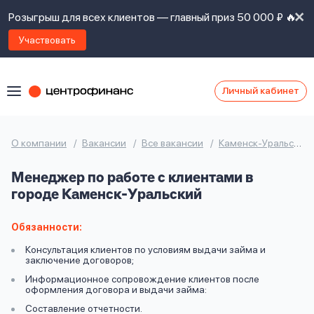
Розыгрыш для всех клиентов — главный приз 50 000 ₽ 🔥
Участвовать
Личный кабинет
Я
согласен(а)
на
Я
О компании
Вакансии
Все вакансии
Каменск-Уральский
ознакомлен
Наши
с
Менеджер по работе с клиентами в
контакты
правилами
городе Каменск-Уральский
предоставления
займов
,
политикой
Обязанности:
Ок
Ок
сайта
,
Консультация клиентов по условиям выдачи займа и
даю
заключение договоров;
согласие
Информационное сопровождение клиентов после
на
оформления договора и выдачи займа:
обработку
Задать
Составление отчетности.
личных