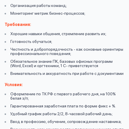
вопрос
данных
Организация работы команд;
Мониторинг метрик бизнес-процессов;
Требования:
Хорошие навыки общения, стремление развить их;
Готовность обучаться;
Честность и добропорядочность - как основные ориентиры
профессионального поведения;
Ответы
Оформить заявку
Обязательное знание ПК, базовых офисных программ
на
(Word, Excel) и оргтехники, 1 С- приветствуется
вопросы
Внимательность и аккуратность при работе с документами
Войти под другим номером
Условия:
Оформление по ТК РФ с первого рабочего дня, на 100%
белая з/п;
Гарантированная заработная плата по форме фикс + %.
Удобный график работы 2/2, 8-часовой рабочий день;
Ввод в профессию, обучение, сопровождение наставника;