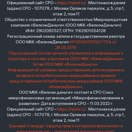
Официальный сайт СРО –
https://npmir.ru/
. Местонахождение
(адрес) СРО - 107078, г. Москва Орликов переулок, д.5, стр.1,
этаж 2, пом.11
Общество с ограниченной ответственностью Микрокредитная
компания «ВелкомДеньги» (ООО МКК «ВелкомДеньги»)
ИНН: 2902082527, ОГРН: 1162901054128
Регистрационный номер записи в государственном реестре
ООО МКК «ВелкомДеньги»
№ 001603111007724 от
28.03.2016
Персональный состав органов управления и информация о
структуре и составе участников ООО МКК «ВелкомДеньги»
Устав ООО МКК «ВелкомДеньги»
Информация об условиях предоставления, использования и
возврата потребительских микрозаймов и правила
предоставления потребительских микрозаймов ООО МКК
«ВелкомДеньги»
ООО МКК «Велком деньги» состоит в СРО Союз
микрофинансовых организаций «Микрофинансирование и
развитие». Дата вступления в СРО – 11.03.2022 г.
Официальный сайт СРО –
https://npmir.ru/
. Местонахождение
(адрес) СРО - 107078, г. Москва Орликов переулок, д.5, стр.1,
этаж 2, пом.11
Базовый стандарт защиты прав и интересов физических и
юридических лиц - получателей финансовых услуг,