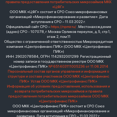
правила предоставления потребительских микрозаймов МКК
«ЦФГ»
ООО МКК «ЦФГ» состоит в СРО Союз микрофинансовых
организаций «Микрофинансирование и развитие». Дата
вступления в СРО – 11.03.2022 г.
Официальный сайт СРО –
https://npmir.ru/
. Местонахождение
(адрес) СРО - 107078, г. Москва Орликов переулок, д.5, стр.1,
этаж 2, пом.11
Общество с ограниченной ответственностью Микрокредитная
компания «Центрофинанс ПИК» (ООО МКК «Центрофинанс
ПИК»)
ИНН: 2902078584, ОГРН: 1142932001299 Регистрационный
номер записи в государственном реестре ООО МКК
«Центрофинанс ПИК»
№ 651403111005236 от 11.06.2014
Персональный состав органов управления и информация о
структуре и составе участников ООО МКК «Центрофинанс
ПИК»
Устав ООО МКК «Центрофинанс ПИК»
Информация об условиях предоставления, использования и
возврата потребительских микрозаймов и правила
предоставления потребительских микрозаймов ООО МКК
«Центрофинанс ПИК»
ООО МКК «Центрофинанс ПИК» состоит в СРО Союз
микрофинансовых организаций «Микрофинансирование и
развитие». Дата вступления в СРО – 11.03.2022 г.