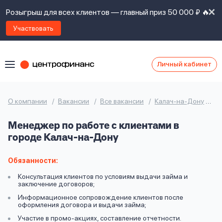
Розыгрыш для всех клиентов — главный приз 50 000 ₽ 🔥
Участвовать
Личный кабинет
Я
согласен(а)
на
Я
О компании
Вакансии
Все вакансии
Калач-на-Дону
М
ознакомлен
Наши
с
Менеджер по работе с клиентами в
контакты
правилами
городе Калач-на-Дону
предоставления
займов
,
политикой
Обязанности:
Ок
Ок
сайта
,
Консультация клиентов по условиям выдачи займа и
даю
заключение договоров;
согласие
Информационное сопровождение клиентов после
на
оформления договора и выдачи займа;
обработку
Задать
Участие в промо-акциях, составление отчетности.
личных