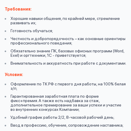
вопрос
данных
Требования:
Хорошие навыки общения, по крайней мере, стремление
развивать их;
Готовность обучаться;
Честность и добропорядочность – как основные ориентиры
профессионального поведения;
Обязательно знание ПК, базовых офисных программ (Word,
Ответы
Exel) и оргтехники, 1С - приветствуется;
Оформить заявку
на
Внимательность и аккуратность при работе с документами.
вопросы
Условия:
Войти под другим номером
Оформление по ТК РФ с первого дня работы, на 100% белая
з/п;
Гарантированная заработная плата по форме
фикс+премия. А также есть надбавка за стаж,
дополнительное премирование за ваши успехи и участие
во внутренних конкурсах Компании;
Удобный график работы 2/2, 8-часовой рабочий день;
Ввод в профессию, обучение, сопровождение наставника;