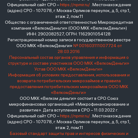
Официальный сайт СРО –
https://npmir.ru/
. Местонахождение
(адрес) СРО - 107078, г. Москва Орликов переулок, д.5, стр.1,
этаж 2, пом.11
Общество с ограниченной ответственностью Микрокредитная
компания «ВелкомДеньги» (ООО МКК «ВелкомДеньги»)
ИНН: 2902082527, ОГРН: 1162901054128
Регистрационный номер записи в государственном реестре
ООО МКК «ВелкомДеньги»
№ 001603111007724 от
28.03.2016
Персональный состав органов управления и информация о
структуре и составе участников ООО МКК «ВелкомДеньги»
Устав ООО МКК «ВелкомДеньги»
Информация об условиях предоставления, использования и
возврата потребительских микрозаймов и правила
предоставления потребительских микрозаймов ООО МКК
«ВелкомДеньги»
ООО МКК «Велком деньги» состоит в СРО Союз
микрофинансовых организаций «Микрофинансирование и
развитие». Дата вступления в СРО – 11.03.2022 г.
Официальный сайт СРО –
https://npmir.ru/
. Местонахождение
(адрес) СРО - 107078, г. Москва Орликов переулок, д.5, стр.1,
этаж 2, пом.11
Базовый стандарт защиты прав и интересов физических и