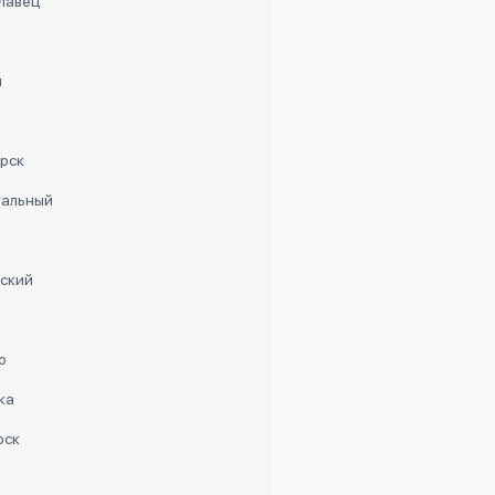
славец
п
орск
стальный
рский
о
ка
рск