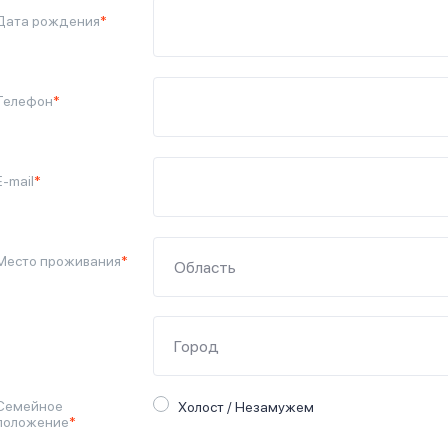
Дата рождения
*
Телефон
*
E-mail
*
Место проживания
*
Семейное
Холост / Незамужем
положение
*