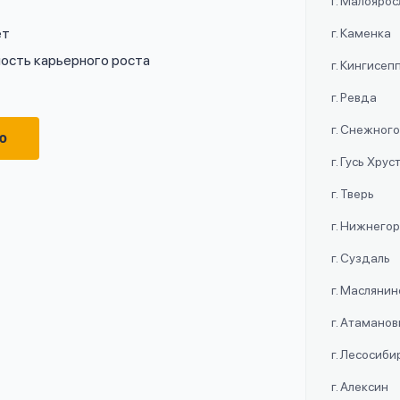
г. Малояро
ет
г. Каменка
ость карьерного роста
г. Кингисеп
г. Ревда
г. Снежног
ю
г. Гусь Хру
г. Тверь
г. Нижнего
г. Суздаль
г. Маслянин
г. Атаманов
г. Лесосиби
г. Алексин