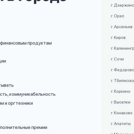
г. Дзержин
г. Орел
г. Арсеньев
г. Киров
о финансовым продуктам
г. Калининг
г. Сочи
ции
г. Федоров
г. Тбилисск
тывать
г. Коркино
ость, коммуникабельность
г. Выселки
мм и оргтехники
г. Конаково
г. Апатиты
дополнительные премии