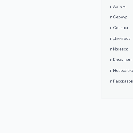
г. Артем
г. Сернур
г. Сольцы
г. Дмитров
г. Ижевск
г. Камышин
г. Новоале
г. Рассказо