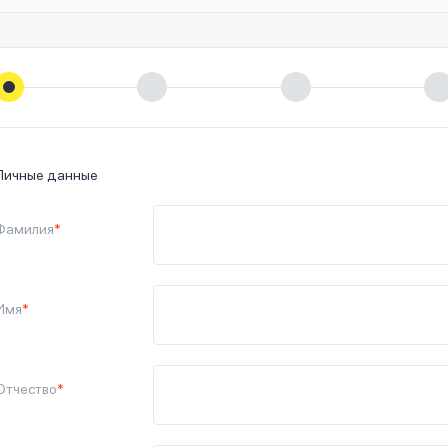
Личные данные
Фамилия
*
Имя
*
Отчество
*