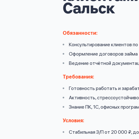
личных
Сальск
данных
Обязанности:
Консультирование клиентов п
Оформить заявку
Оформление договоров займа
Ведение отчётной документа
Войти под другим номером
Требования:
Готовность работать и зараба
Активность, стрессоустойчив
Знание ПК, 1С, офисных програ
Условия:
Стабильная З/П от 20 000 ₽, 