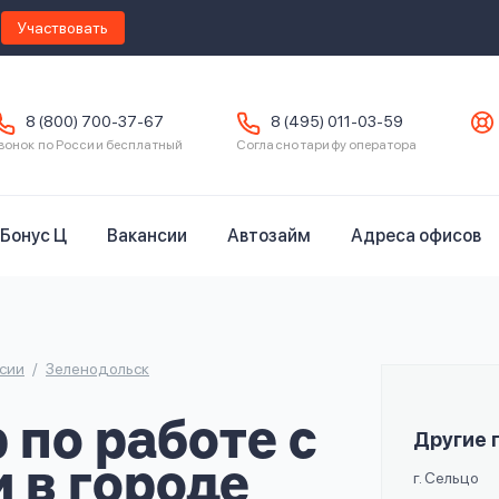
Участвовать
8 (800) 700-37-67
8 (495) 011-03-59
вонок по России бесплатный
Согласно тарифу оператора
Бонус Ц
Вакансии
Автозайм
Адреса офисов
сии
Зеленодольск
по работе с
Другие 
 в городе
г. Сельцо