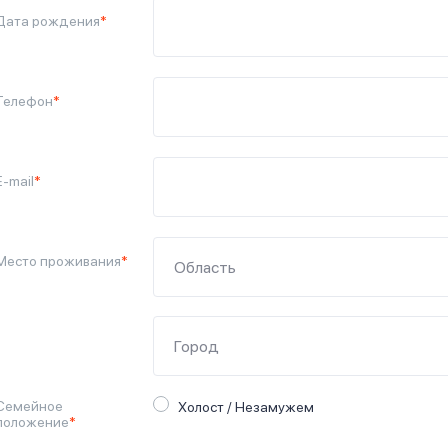
Дата рождения
*
Телефон
*
E-mail
*
Место проживания
*
Семейное
Холост / Незамужем
положение
*