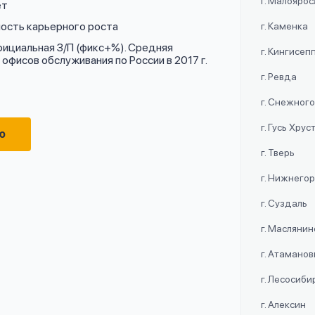
г. Малояро
ет
ость карьерного роста
г. Каменка
фициальная З/П (фикс+%). Средняя
г. Кингисеп
фисов обслуживания по России в 2017 г.
г. Ревда
г. Снежног
г. Гусь Хру
ю
г. Тверь
г. Нижнего
г. Суздаль
г. Маслянин
г. Атаманов
г. Лесосиби
г. Алексин