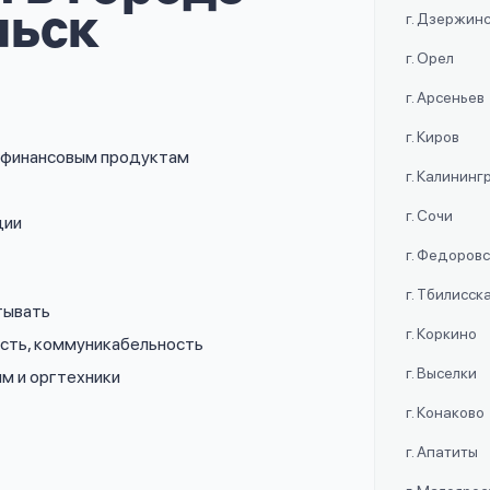
льск
г. Дзержин
г. Орел
г. Арсеньев
г. Киров
о финансовым продуктам
г. Калининг
г. Сочи
ции
г. Федоров
г. Тбилисск
тывать
г. Коркино
ость, коммуникабельность
г. Выселки
мм и оргтехники
г. Конаково
г. Апатиты