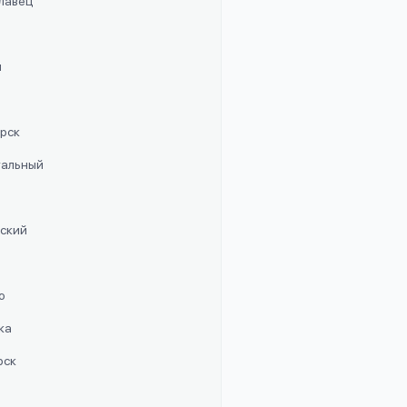
славец
п
орск
стальный
рский
о
ка
рск