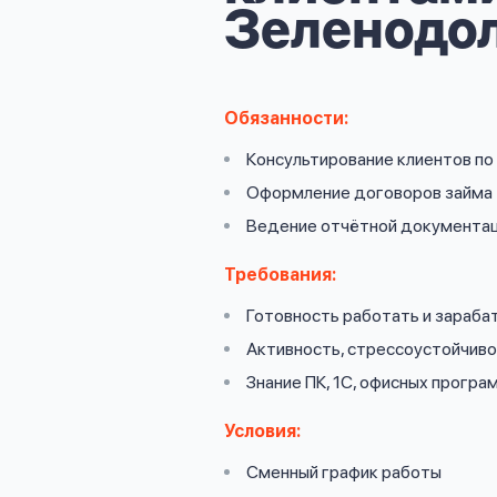
личных
Зеленодо
данных
Обязанности:
Консультирование клиентов п
Оформить заявку
Оформление договоров займа
Ведение отчётной документа
Войти под другим номером
Требования:
Готовность работать и зараба
Активность, стрессоустойчив
Знание ПК, 1С, офисных програ
Условия:
Сменный график работы