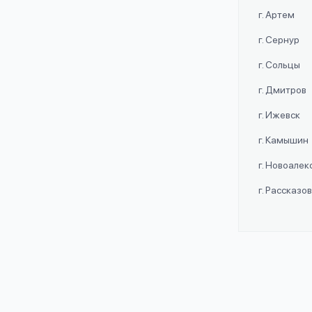
г. Артем
г. Сернур
г. Сольцы
г. Дмитров
г. Ижевск
г. Камышин
г. Новоале
г. Рассказо