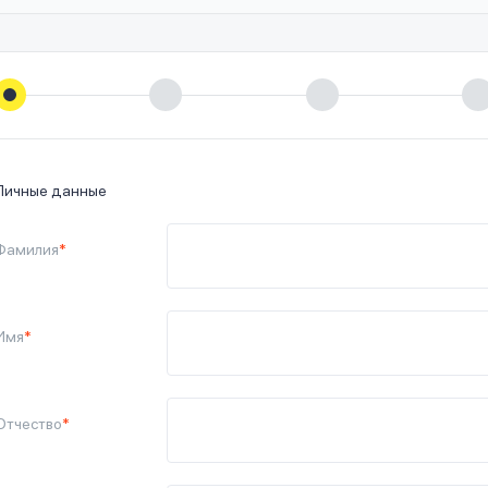
Личные данные
Фамилия
*
Имя
*
Отчество
*