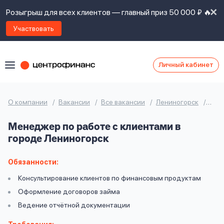
Розыгрыш для всех клиентов — главный приз 50 000 ₽ 🔥
Участвовать
Личный кабинет
Я
согласен(а)
на
Я
О компании
Вакансии
Все вакансии
Лениногорск
Мен
ознакомлен
Наши
с
Менеджер по работе с клиентами в
контакты
правилами
городе Лениногорск
предоставления
займов
,
политикой
Обязанности:
Ок
Ок
сайта
,
Консультирование клиентов по финансовым продуктам
даю
Оформление договоров займа
согласие
на
Ведение отчётной документации
обработку
Задать
личных