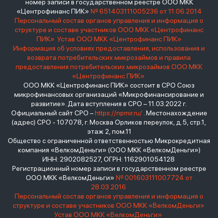
номер записи в государственном реестре ООО МКК
«Центрофинанс ПИК»
№ 651403111005236 от 11.06.2014
Персональный состав органов управления и информация о
структуре и составе участников ООО МКК «Центрофинанс
ПИК»
Устав ООО МКК «Центрофинанс ПИК»
Информация об условиях предоставления, использования и
возврата потребительских микрозаймов и правила
предоставления потребительских микрозаймов ООО МКК
«Центрофинанс ПИК»
ООО МКК «Центрофинанс ПИК» состоит в СРО Союз
микрофинансовых организаций «Микрофинансирование и
развитие». Дата вступления в СРО – 11.03.2022 г.
Официальный сайт СРО –
https://npmir.ru/
. Местонахождение
(адрес) СРО - 107078, г. Москва Орликов переулок, д.5, стр.1,
этаж 2, пом.11
Общество с ограниченной ответственностью Микрокредитная
компания «ВелкомДеньги» (ООО МКК «ВелкомДеньги»)
ИНН: 2902082527, ОГРН: 1162901054128
Регистрационный номер записи в государственном реестре
ООО МКК «ВелкомДеньги»
№ 001603111007724 от
28.03.2016
Персональный состав органов управления и информация о
структуре и составе участников ООО МКК «ВелкомДеньги»
Устав ООО МКК «ВелкомДеньги»