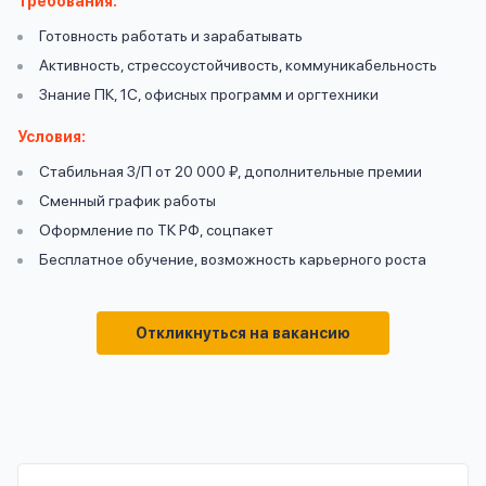
Требования:
вопрос
данных
Готовность работать и зарабатывать
Активность, стрессоустойчивость, коммуникабельность
Знание ПК, 1С, офисных программ и оргтехники
Условия:
Стабильная З/П от 20 000 ₽, дополнительные премии
Сменный график работы
Ответы
Оформить заявку
Оформление по ТК РФ, соцпакет
на
Бесплатное обучение, возможность карьерного роста
вопросы
Войти под другим номером
Откликнуться на вакансию