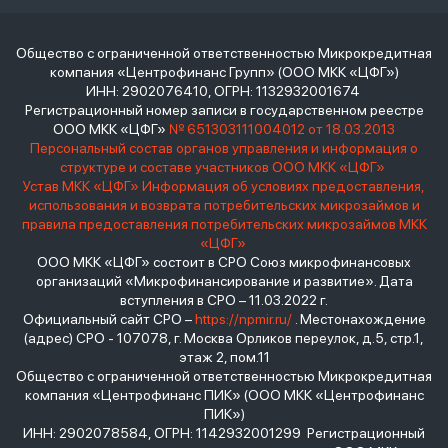
Общество с ограниченной ответственностью Микрокредитная
компания «Центрофинанс Групп» (ООО МКК «ЦФГ»)
ИНН: 2902076410, ОГРН: 1132932001674
Регистрационный номер записи в государственном реестре
ООО МКК «ЦФГ»
№ 651303111004012 от 18.03.2013
Персональный состав органов управления и информация о
структуре и составе участников ООО МКК «ЦФГ»
Устав МКК «ЦФГ»
Информация об условиях предоставления,
использования и возврата потребительских микрозаймов и
правила предоставления потребительских микрозаймов МКК
«ЦФГ»
ООО МКК «ЦФГ» состоит в СРО Союз микрофинансовых
организаций «Микрофинансирование и развитие». Дата
вступления в СРО – 11.03.2022 г.
Официальный сайт СРО –
https://npmir.ru/
. Местонахождение
(адрес) СРО - 107078, г. Москва Орликов переулок, д.5, стр.1,
этаж 2, пом.11
Общество с ограниченной ответственностью Микрокредитная
компания «Центрофинанс ПИК» (ООО МКК «Центрофинанс
ПИК»)
ИНН: 2902078584, ОГРН: 1142932001299 Регистрационный