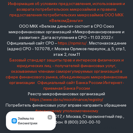
Информация об условиях предоставления, использования и
возврата потребительских микрозаймов и правила
предоставления потребительских микрозаймов ООО МКК
«ВелкомДеньги»
ООО МКК «Велком деньги» состоит в СРО Союз
микрофинансовых организаций «Микрофинансирование и
развитие». Дата вступления в СРО – 11.03.2022 г.
Официальный сайт СРО –
https://npmir.ru/
. Местонахождение
(адрес) СРО - 107078, г. Москва Орликов переулок, д.5, стр.1,
этаж 2, пом.11
Базовый стандарт защиты прав и интересов физических и
юридических лиц - получателей финансовых услуг,
оказываемых членами саморегулируемых организаций в
сфере финансового рынка, объединяющих микрофинансовые
организации
Официальный сайт Банка России
Интернет-
приемная Банка России
Реестр микрофинансовых организаций
https://www.cbr.ru/microfinance/registry/
Потребитель финансовых услуг вправе направить обращение
финансовому уполномоченному
Место нахождения: 119017, г. Москва, Старомонетный пер.,
Займы по
дом 3 Телефон: 8 (800) 200-00-10
биометрии
взять займ - <a href="https://viruchay.ru">выручай</a> -