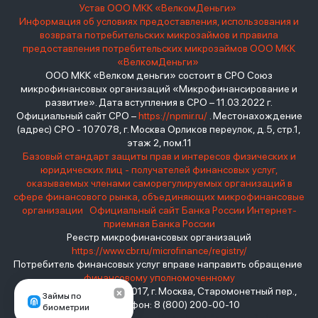
Устав ООО МКК «ВелкомДеньги»
Информация об условиях предоставления, использования и
возврата потребительских микрозаймов и правила
предоставления потребительских микрозаймов ООО МКК
«ВелкомДеньги»
ООО МКК «Велком деньги» состоит в СРО Союз
микрофинансовых организаций «Микрофинансирование и
развитие». Дата вступления в СРО – 11.03.2022 г.
Официальный сайт СРО –
https://npmir.ru/
. Местонахождение
(адрес) СРО - 107078, г. Москва Орликов переулок, д.5, стр.1,
этаж 2, пом.11
Базовый стандарт защиты прав и интересов физических и
юридических лиц - получателей финансовых услуг,
оказываемых членами саморегулируемых организаций в
сфере финансового рынка, объединяющих микрофинансовые
организации
Официальный сайт Банка России
Интернет-
приемная Банка России
Реестр микрофинансовых организаций
https://www.cbr.ru/microfinance/registry/
Потребитель финансовых услуг вправе направить обращение
финансовому уполномоченному
Место нахождения: 119017, г. Москва, Старомонетный пер.,
Займы по
дом 3 Телефон: 8 (800) 200-00-10
биометрии