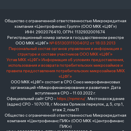
Общество с ограниченной ответственностью Микрокредитная
компания «Центрофинанс Групп» (ООО МКК «ЦФГ»)
ИНН: 2902076410, ОГРН: 1132932001674
Регистрационный номер записи в государственном реестре
ООО МКК «ЦФГ»
№ 651303111004012 от 18.03.2013
Персональный состав органов управления и информация о
структуре и составе участников ООО МКК «ЦФГ»
Устав МКК «ЦФГ»
Информация об условиях предоставления,
использования и возврата потребительских микрозаймов и
правила предоставления потребительских микрозаймов МКК
«ЦФГ»
ООО МКК «ЦФГ» состоит в СРО Союз микрофинансовых
организаций «Микрофинансирование и развитие». Дата
вступления в СРО – 11.03.2022 г.
Официальный сайт СРО –
https://npmir.ru/
. Местонахождение
(адрес) СРО - 107078, г. Москва Орликов переулок, д.5, стр.1,
этаж 2, пом.11
Общество с ограниченной ответственностью Микрокредитная
компания «Центрофинанс ПИК» (ООО МКК «Центрофинанс
ПИК»)