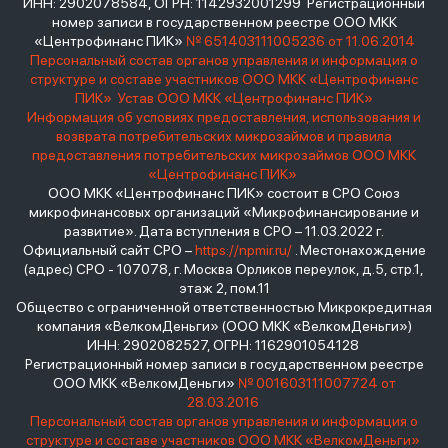
ИНН: 2902078584, ОГРН: 1142932001299 Регистрационный
номер записи в государственном реестре ООО МКК
«Центрофинанс ПИК»
№ 651403111005236 от 11.06.2014
Персональный состав органов управления и информация о
структуре и составе участников ООО МКК «Центрофинанс
ПИК»
Устав ООО МКК «Центрофинанс ПИК»
Информация об условиях предоставления, использования и
возврата потребительских микрозаймов и правила
предоставления потребительских микрозаймов ООО МКК
«Центрофинанс ПИК»
ООО МКК «Центрофинанс ПИК» состоит в СРО Союз
микрофинансовых организаций «Микрофинансирование и
развитие». Дата вступления в СРО – 11.03.2022 г.
Официальный сайт СРО –
https://npmir.ru/
. Местонахождение
(адрес) СРО - 107078, г. Москва Орликов переулок, д.5, стр.1,
этаж 2, пом.11
Общество с ограниченной ответственностью Микрокредитная
компания «ВелкомДеньги» (ООО МКК «ВелкомДеньги»)
ИНН: 2902082527, ОГРН: 1162901054128
Регистрационный номер записи в государственном реестре
ООО МКК «ВелкомДеньги»
№ 001603111007724 от
28.03.2016
Персональный состав органов управления и информация о
структуре и составе участников ООО МКК «ВелкомДеньги»