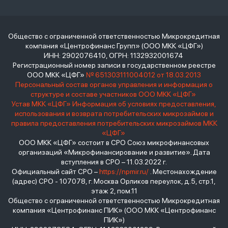
Общество с ограниченной ответственностью Микрокредитная
компания «Центрофинанс Групп» (ООО МКК «ЦФГ»)
ИНН: 2902076410, ОГРН: 1132932001674
Регистрационный номер записи в государственном реестре
ООО МКК «ЦФГ»
№ 651303111004012 от 18.03.2013
Персональный состав органов управления и информация о
структуре и составе участников ООО МКК «ЦФГ»
Устав МКК «ЦФГ»
Информация об условиях предоставления,
использования и возврата потребительских микрозаймов и
правила предоставления потребительских микрозаймов МКК
«ЦФГ»
ООО МКК «ЦФГ» состоит в СРО Союз микрофинансовых
организаций «Микрофинансирование и развитие». Дата
вступления в СРО – 11.03.2022 г.
Официальный сайт СРО –
https://npmir.ru/
. Местонахождение
(адрес) СРО - 107078, г. Москва Орликов переулок, д.5, стр.1,
этаж 2, пом.11
Общество с ограниченной ответственностью Микрокредитная
компания «Центрофинанс ПИК» (ООО МКК «Центрофинанс
ПИК»)