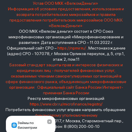
Устав ООО МКК «ВелкомДеньги»
Информация об условиях предоставления, использования и
возврата потребительских микрозаймов и правила
предоставления потребительских микрозаймов ООО МКК
«ВелкомДеньги»
ООО МКК «Велком деньги» состоит в СРО Союз
микрофинансовых организаций «Микрофинансирование и
развитие». Дата вступления в СРО – 11.03.2022 г.
Официальный сайт СРО –
https://npmir.ru/
. Местонахождение
(адрес) СРО - 107078, г. Москва Орликов переулок, д.5, стр.1,
этаж 2, пом.11
Базовый стандарт защиты прав и интересов физических и
юридических лиц - получателей финансовых услуг,
оказываемых членами саморегулируемых организаций в
сфере финансового рынка, объединяющих микрофинансовые
организации
Официальный сайт Банка России
Интернет-
приемная Банка России
Реестр микрофинансовых организаций
https://www.cbr.ru/microfinance/registry/
Потребитель финансовых услуг вправе направить обращение
финансовому уполномоченному
Место нахождения: 119017, г. Москва, Старомонетный пер.,
Займы по
дом 3 Телефон: 8 (800) 200-00-10
биометрии