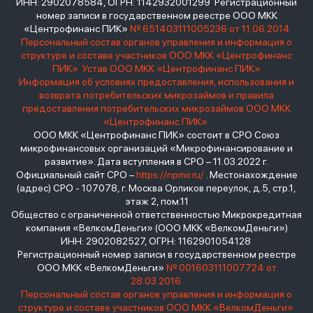
ИНН: 2902078584, ОГРН: 1142932001299 Регистрационный
номер записи в государственном реестре ООО МКК
«Центрофинанс ПИК»
№ 651403111005236 от 11.06.2014
Персональный состав органов управления и информация о
структуре и составе участников ООО МКК «Центрофинанс
ПИК»
Устав ООО МКК «Центрофинанс ПИК»
Информация об условиях предоставления, использования и
возврата потребительских микрозаймов и правила
предоставления потребительских микрозаймов ООО МКК
«Центрофинанс ПИК»
ООО МКК «Центрофинанс ПИК» состоит в СРО Союз
микрофинансовых организаций «Микрофинансирование и
развитие». Дата вступления в СРО – 11.03.2022 г.
Официальный сайт СРО –
https://npmir.ru/
. Местонахождение
(адрес) СРО - 107078, г. Москва Орликов переулок, д.5, стр.1,
этаж 2, пом.11
Общество с ограниченной ответственностью Микрокредитная
компания «ВелкомДеньги» (ООО МКК «ВелкомДеньги»)
ИНН: 2902082527, ОГРН: 1162901054128
Регистрационный номер записи в государственном реестре
ООО МКК «ВелкомДеньги»
№ 001603111007724 от
28.03.2016
Персональный состав органов управления и информация о
структуре и составе участников ООО МКК «ВелкомДеньги»