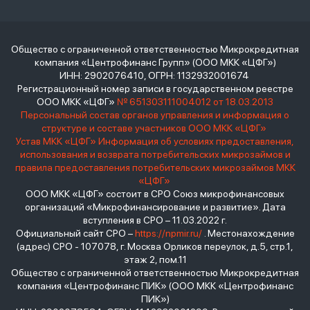
Общество с ограниченной ответственностью Микрокредитная
компания «Центрофинанс Групп» (ООО МКК «ЦФГ»)
ИНН: 2902076410, ОГРН: 1132932001674
Регистрационный номер записи в государственном реестре
ООО МКК «ЦФГ»
№ 651303111004012 от 18.03.2013
Персональный состав органов управления и информация о
структуре и составе участников ООО МКК «ЦФГ»
Устав МКК «ЦФГ»
Информация об условиях предоставления,
использования и возврата потребительских микрозаймов и
правила предоставления потребительских микрозаймов МКК
«ЦФГ»
ООО МКК «ЦФГ» состоит в СРО Союз микрофинансовых
организаций «Микрофинансирование и развитие». Дата
вступления в СРО – 11.03.2022 г.
Официальный сайт СРО –
https://npmir.ru/
. Местонахождение
(адрес) СРО - 107078, г. Москва Орликов переулок, д.5, стр.1,
этаж 2, пом.11
Общество с ограниченной ответственностью Микрокредитная
компания «Центрофинанс ПИК» (ООО МКК «Центрофинанс
ПИК»)