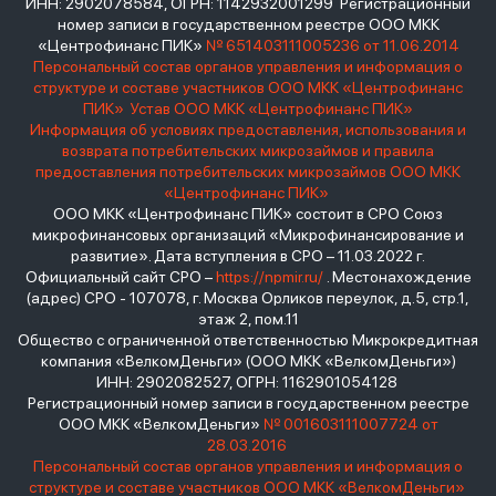
ИНН: 2902078584, ОГРН: 1142932001299 Регистрационный
номер записи в государственном реестре ООО МКК
«Центрофинанс ПИК»
№ 651403111005236 от 11.06.2014
Персональный состав органов управления и информация о
структуре и составе участников ООО МКК «Центрофинанс
ПИК»
Устав ООО МКК «Центрофинанс ПИК»
Информация об условиях предоставления, использования и
возврата потребительских микрозаймов и правила
предоставления потребительских микрозаймов ООО МКК
«Центрофинанс ПИК»
ООО МКК «Центрофинанс ПИК» состоит в СРО Союз
микрофинансовых организаций «Микрофинансирование и
развитие». Дата вступления в СРО – 11.03.2022 г.
Официальный сайт СРО –
https://npmir.ru/
. Местонахождение
(адрес) СРО - 107078, г. Москва Орликов переулок, д.5, стр.1,
этаж 2, пом.11
Общество с ограниченной ответственностью Микрокредитная
компания «ВелкомДеньги» (ООО МКК «ВелкомДеньги»)
ИНН: 2902082527, ОГРН: 1162901054128
Регистрационный номер записи в государственном реестре
ООО МКК «ВелкомДеньги»
№ 001603111007724 от
28.03.2016
Персональный состав органов управления и информация о
структуре и составе участников ООО МКК «ВелкомДеньги»