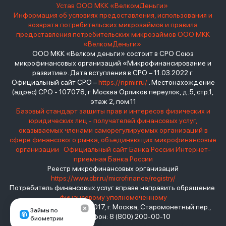
Устав ООО МКК «ВелкомДеньги»
Информация об условиях предоставления, использования и
возврата потребительских микрозаймов и правила
предоставления потребительских микрозаймов ООО МКК
«ВелкомДеньги»
ООО МКК «Велком деньги» состоит в СРО Союз
микрофинансовых организаций «Микрофинансирование и
развитие». Дата вступления в СРО – 11.03.2022 г.
Официальный сайт СРО –
https://npmir.ru/
. Местонахождение
(адрес) СРО - 107078, г. Москва Орликов переулок, д.5, стр.1,
этаж 2, пом.11
Базовый стандарт защиты прав и интересов физических и
юридических лиц - получателей финансовых услуг,
оказываемых членами саморегулируемых организаций в
сфере финансового рынка, объединяющих микрофинансовые
организации
Официальный сайт Банка России
Интернет-
приемная Банка России
Реестр микрофинансовых организаций
https://www.cbr.ru/microfinance/registry/
Потребитель финансовых услуг вправе направить обращение
финансовому уполномоченному
Место нахождения: 119017, г. Москва, Старомонетный пер.,
Займы по
дом 3 Телефон: 8 (800) 200-00-10
биометрии