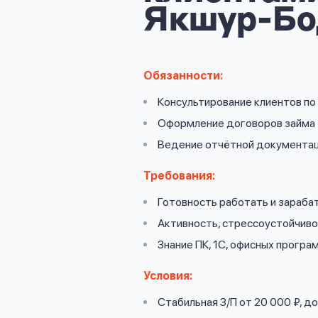
личных
Якшур-Бо
данных
Обязанности:
Консультирование клиентов п
Оформить заявку
Оформление договоров займа
Ведение отчётной документа
Войти под другим номером
Требования:
Готовность работать и зараба
Активность, стрессоустойчив
Знание ПК, 1С, офисных програ
Условия:
Стабильная З/П от 20 000 ₽, 