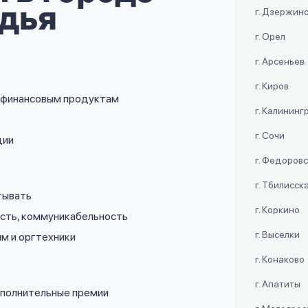
дья
г. Дзержин
г. Орел
г. Арсеньев
г. Киров
о финансовым продуктам
г. Калининг
г. Сочи
ции
г. Федоров
г. Тбилисск
тывать
г. Коркино
ость, коммуникабельность
г. Выселки
мм и оргтехники
г. Конаково
г. Апатиты
дополнительные премии