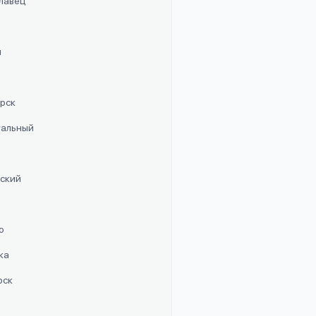
славец
п
орск
стальный
рский
о
ка
рск