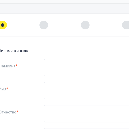
Личные данные
Фамилия
*
Имя
*
Отчество
*