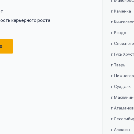
г. Малояро
ет
г. Каменка
ость карьерного роста
г. Кингисеп
г. Ревда
г. Снежног
ю
г. Гусь Хру
г. Тверь
г. Нижнего
г. Суздаль
г. Маслянин
г. Атаманов
г. Лесосиби
г. Алексин