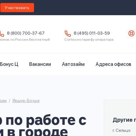
Участвовать
8 (800) 700-37-67
8 (495) 011-03-59
вонок по России бесплатный
Согласно тарифу оператора
Бонус Ц
Вакансии
Автозайм
Адреса офисов
сии
Якшур-Бодья
по работе с
Другие 
 в городе
г. Сельцо