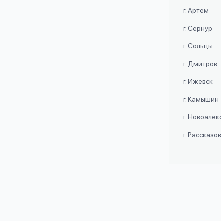
г. Артем
г. Сернур
г. Сольцы
г. Дмитров
г. Ижевск
г. Камышин
г. Новоале
г. Рассказо