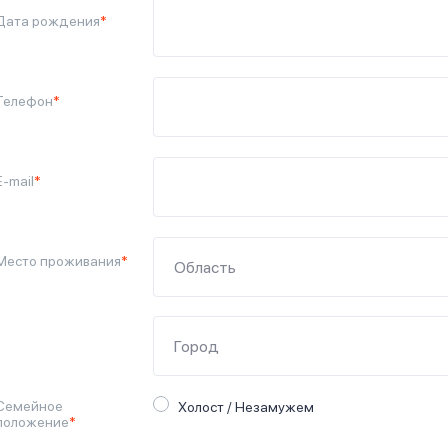
Дата рождения
*
Телефон
*
E-mail
*
Место проживания
*
Семейное
Холост / Незамужем
положение
*