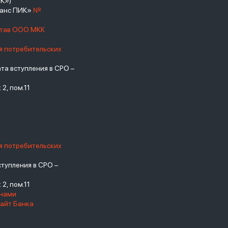
К»)
нанс ПИК»
№
став ООО МКК
я потребительских
а вступления в СРО –
взять займ - <a
2, пом.11
href="https://viruchay.ru">выручай</a>
- маркетплейс финансов
я потребительских
тупления в СРО –
2, пом.11
енами
айт Банка