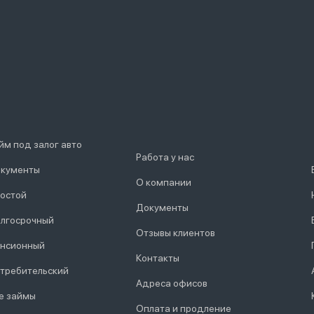
йм под залог авто
Работа у нас
кументы
О компании
остой
Документы
лгосрочный
Отзывы клиентов
нсионный
Контакты
требительский
Адреса офисов
е займы
Оплата и продление