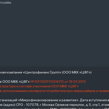
тозайм
тная компания «Центрофинанс Групп» (ООО МКК «ЦФГ»)
тре ООО МКК «ЦФГ»
№ 651303111004012 от 18.03.2013
 структуре и составе участников ООО МКК «ЦФГ»
, использования и возврата потребительских микрозаймов и прав
низаций «Микрофинансирование и развитие». Дата вступления в С
(адрес) СРО - 107078, г. Москва Орликов переулок, д.5, стр.1, этаж 