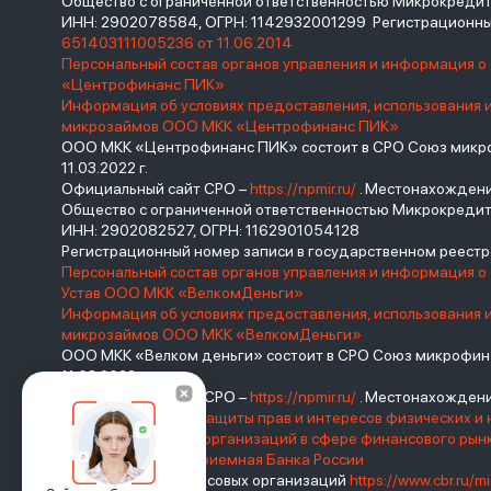
Общество с ограниченной ответственностью Микрокред
ИНН: 2902078584, ОГРН: 1142932001299 Регистрационны
651403111005236 от 11.06.2014
Персональный состав органов управления и информация 
«Центрофинанс ПИК»
Информация об условиях предоставления, использования 
микрозаймов ООО МКК «Центрофинанс ПИК»
ООО МКК «Центрофинанс ПИК» состоит в СРО Союз микроф
11.03.2022 г.
Официальный сайт СРО –
https://npmir.ru/
. Местонахождение 
Общество с ограниченной ответственностью Микрокреди
ИНН: 2902082527, ОГРН: 1162901054128
Регистрационный номер записи в государственном реес
Персональный состав органов управления и информация о
Устав ООО МКК «ВелкомДеньги»
Информация об условиях предоставления, использования 
микрозаймов ООО МКК «ВелкомДеньги»
ООО МКК «Велком деньги» состоит в СРО Союз микрофина
11.03.2022 г.
Официальный сайт СРО –
https://npmir.ru/
. Местонахождение 
Базовый стандарт защиты прав и интересов физических и 
саморегулируемых организаций в сфере финансового ры
России
Интернет-приемная Банка России
Реестр микрофинансовых организаций
https://www.cbr.ru/mi