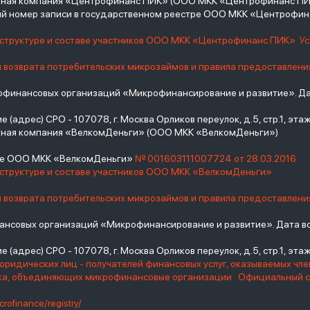
итная компания «Центрофинанс ПИК» (ООО МКК «Центрофинанс ПИ
й номер записи в государственном реестре ООО МКК «Центрофи
о структуре и составе участников ООО МКК «Центрофинанс ПИК»
У
и возврата потребительских микрозаймов и правила предоставлени
инансовых организаций «Микрофинансирование и развитие». Дат
(адрес) СРО - 107078, г. Москва Орликов переулок, д.5, стр.1, этаж 
тная компания «ВелкомДеньги» (ООО МКК «ВелкомДеньги»)
тре ООО МКК «ВелкомДеньги»
№ 001603111007724 от 28.03.2016
 структуре и составе участников ООО МКК «ВелкомДеньги»
и возврата потребительских микрозаймов и правила предоставлени
нсовых организаций «Микрофинансирование и развитие». Дата вс
(адрес) СРО - 107078, г. Москва Орликов переулок, д.5, стр.1, этаж 
юридических лиц - получателей финансовых услуг, оказываемых чл
нка, объединяющих микрофинансовые организации
Официальный с
crofinance/registry/