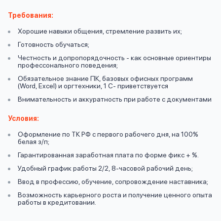
вопрос
данных
Требования:
Хорошие навыки общения, стремление развить их;
Готовность обучаться;
Честность и допропорядочность - как основные ориентиры
профессонального поведения;
Обязательное знание ПК, базовых офисных программ
(Word, Excel) и оргтехники, 1 С- приветствуется
Ответы
Оформить заявку
Внимательность и аккуратность при работе с документами
на
Условия:
вопросы
Войти под другим номером
Оформление по ТК РФ с первого рабочего дня, на 100%
белая з/п;
Гарантированная заработная плата по форме фикс + %.
Удобный график работы 2/2, 8-часовой рабочий день;
Ввод в профессию, обучение, сопровождение наставника;
Возможность карьерного роста и получение ценного опыта
работы в кредитовании.