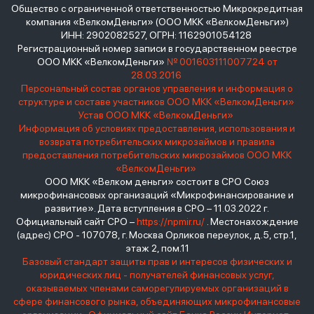
Общество с ограниченной ответственностью Микрокредитная
компания «ВелкомДеньги» (ООО МКК «ВелкомДеньги»)
ИНН: 2902082527, ОГРН: 1162901054128
Регистрационный номер записи в государственном реестре
ООО МКК «ВелкомДеньги»
№ 001603111007724 от
28.03.2016
Персональный состав органов управления и информация о
структуре и составе участников ООО МКК «ВелкомДеньги»
Устав ООО МКК «ВелкомДеньги»
Информация об условиях предоставления, использования и
возврата потребительских микрозаймов и правила
предоставления потребительских микрозаймов ООО МКК
«ВелкомДеньги»
ООО МКК «Велком деньги» состоит в СРО Союз
микрофинансовых организаций «Микрофинансирование и
развитие». Дата вступления в СРО – 11.03.2022 г.
Официальный сайт СРО –
https://npmir.ru/
. Местонахождение
(адрес) СРО - 107078, г. Москва Орликов переулок, д.5, стр.1,
этаж 2, пом.11
Базовый стандарт защиты прав и интересов физических и
юридических лиц - получателей финансовых услуг,
оказываемых членами саморегулируемых организаций в
сфере финансового рынка, объединяющих микрофинансовые