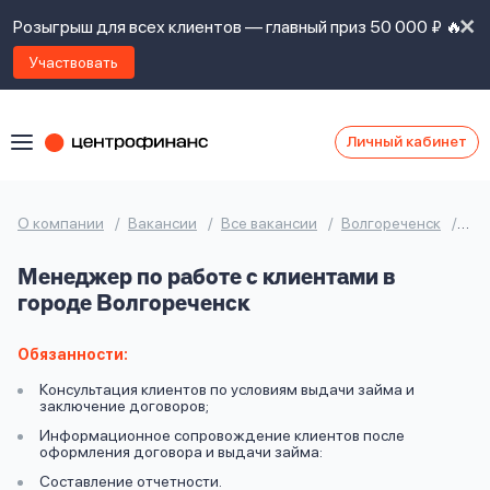
Розыгрыш для всех клиентов — главный приз 50 000 ₽ 🔥
Участвовать
Личный кабинет
Я
согласен(а)
на
Я
О компании
Вакансии
Все вакансии
Волгореченск
Мен
ознакомлен
Наши
с
Менеджер по работе с клиентами в
контакты
правилами
городе Волгореченск
предоставления
займов
,
политикой
Обязанности:
Ок
Ок
сайта
,
Консультация клиентов по условиям выдачи займа и
даю
заключение договоров;
согласие
Информационное сопровождение клиентов после
на
оформления договора и выдачи займа:
обработку
Задать
Составление отчетности.
личных