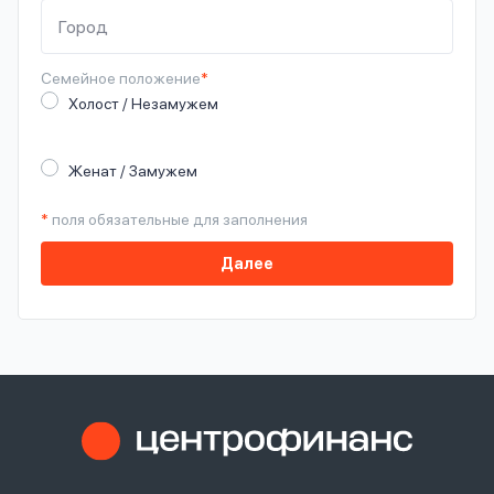
Семейное
положение
*
Холост / Незамужем
Женат / Замужем
*
поля обязательные для заполнения
Далее