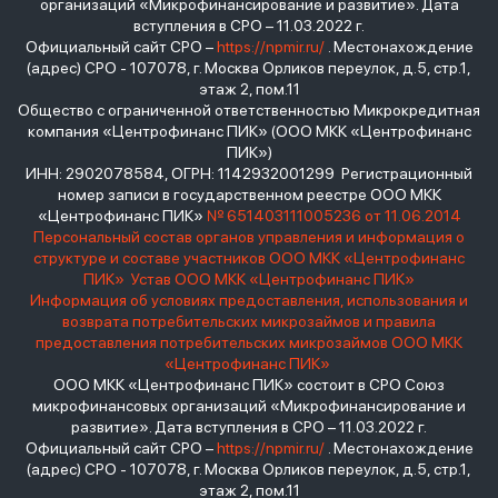
организаций «Микрофинансирование и развитие». Дата
вступления в СРО – 11.03.2022 г.
Официальный сайт СРО –
https://npmir.ru/
. Местонахождение
(адрес) СРО - 107078, г. Москва Орликов переулок, д.5, стр.1,
этаж 2, пом.11
Общество с ограниченной ответственностью Микрокредитная
компания «Центрофинанс ПИК» (ООО МКК «Центрофинанс
ПИК»)
ИНН: 2902078584, ОГРН: 1142932001299 Регистрационный
номер записи в государственном реестре ООО МКК
«Центрофинанс ПИК»
№ 651403111005236 от 11.06.2014
Персональный состав органов управления и информация о
структуре и составе участников ООО МКК «Центрофинанс
ПИК»
Устав ООО МКК «Центрофинанс ПИК»
Информация об условиях предоставления, использования и
возврата потребительских микрозаймов и правила
предоставления потребительских микрозаймов ООО МКК
«Центрофинанс ПИК»
ООО МКК «Центрофинанс ПИК» состоит в СРО Союз
микрофинансовых организаций «Микрофинансирование и
развитие». Дата вступления в СРО – 11.03.2022 г.
Официальный сайт СРО –
https://npmir.ru/
. Местонахождение
(адрес) СРО - 107078, г. Москва Орликов переулок, д.5, стр.1,
этаж 2, пом.11