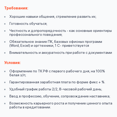
вопрос
данных
Требования:
Хорошие навыки общения, стремление развить их;
Готовность обучаться;
Честность и допропорядочность - как основные ориентиры
профессонального поведения;
Обязательное знание ПК, базовых офисных программ
(Word, Excel) и оргтехники, 1 С- приветствуется
Ответы
Оформить заявку
Внимательность и аккуратность при работе с документами
на
Условия:
вопросы
Войти под другим номером
Оформление по ТК РФ с первого рабочего дня, на 100%
белая з/п;
Гарантированная заработная плата по форме фикс + %.
Удобный график работы 2/2, 8-часовой рабочий день;
Ввод в профессию, обучение, сопровождение наставника;
Возможность карьерного роста и получение ценного опыта
работы в кредитовании.