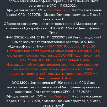
организаций «Микрофинансирование и развитие». Дата
вступления в СРО – 11.03.2022 г.
Официальный сайт СРО –
https://npmir.ru/
. Местонахождение
(адрес) СРО - 107078, г. Москва Орликов переулок, д.5, стр.1,
этаж 2, пом.11
Общество с ограниченной ответственностью Микрокредитная
компания «Центрофинанс ПИК» (ООО МКК «Центрофинанс
ПИК»)
ИНН: 2902078584, ОГРН: 1142932001299 Регистрационный
номер записи в государственном реестре ООО МКК
«Центрофинанс ПИК»
№ 651403111005236 от 11.06.2014
Персональный состав органов управления и информация о
структуре и составе участников ООО МКК «Центрофинанс
ПИК»
Устав ООО МКК «Центрофинанс ПИК»
Информация об условиях предоставления, использования и
возврата потребительских микрозаймов и правила
предоставления потребительских микрозаймов ООО МКК
«Центрофинанс ПИК»
ООО МКК «Центрофинанс ПИК» состоит в СРО Союз
микрофинансовых организаций «Микрофинансирование и
развитие». Дата вступления в СРО – 11.03.2022 г.
Официальный сайт СРО –
https://npmir.ru/
. Местонахождение
(адрес) СРО - 107078, г. Москва Орликов переулок, д.5, стр.1,
этаж 2, пом.11