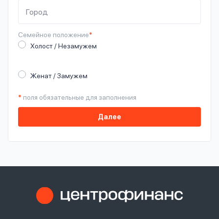
Семейное
положение
*
Холост / Незамужем
Женат / Замужем
*
поля обязательные для заполнения
Далее