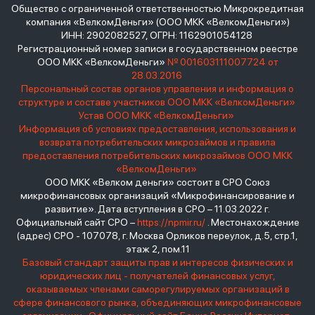
Общество с ограниченной ответственностью Микрокредитная
компания «ВелкомДеньги» (ООО МКК «ВелкомДеньги»)
ИНН: 2902082527, ОГРН: 1162901054128
Регистрационный номер записи в государственном реестре
ООО МКК «ВелкомДеньги»
№ 001603111007724 от
28.03.2016
Персональный состав органов управления и информация о
структуре и составе участников ООО МКК «ВелкомДеньги»
Устав ООО МКК «ВелкомДеньги»
Информация об условиях предоставления, использования и
возврата потребительских микрозаймов и правила
предоставления потребительских микрозаймов ООО МКК
«ВелкомДеньги»
ООО МКК «Велком деньги» состоит в СРО Союз
микрофинансовых организаций «Микрофинансирование и
развитие». Дата вступления в СРО – 11.03.2022 г.
Официальный сайт СРО –
https://npmir.ru/
. Местонахождение
(адрес) СРО - 107078, г. Москва Орликов переулок, д.5, стр.1,
этаж 2, пом.11
Базовый стандарт защиты прав и интересов физических и
юридических лиц - получателей финансовых услуг,
оказываемых членами саморегулируемых организаций в
сфере финансового рынка, объединяющих микрофинансовые