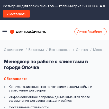
Розыгрыш для всех клиентов — главный приз 50 000 ₽ 🔥
Участвовать
Личный кабинет
Я
согласен(а)
на
Я
О компании
Вакансии
Все вакансии
Опочка
Менеджер по работе с клиентами
ознакомлен
Наши
с
Менеджер по работе с клиентами в
контакты
правилами
городе Опочка
предоставления
займов
,
политикой
Обязанности:
Ок
Ок
сайта
,
Консультация клиентов по условиям выдачи займа и
даю
заключение договоров;
согласие
Информационное сопровождение клиентов после
на
оформления договора и выдачи займа:
обработку
Задать
Составление отчетности.
личных