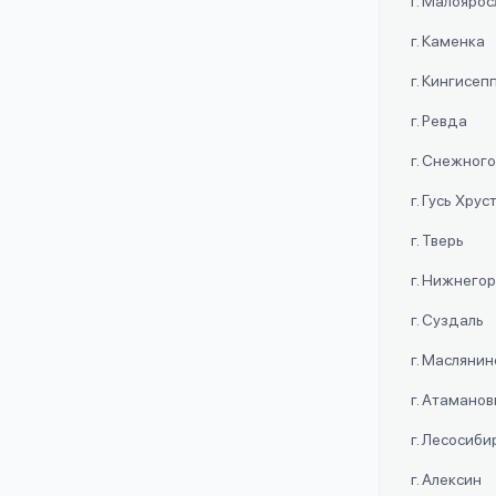
г. Малояро
г. Каменка
г. Кингисеп
г. Ревда
г. Снежног
г. Гусь Хру
г. Тверь
г. Нижнего
г. Суздаль
г. Маслянин
г. Атаманов
г. Лесосиби
г. Алексин