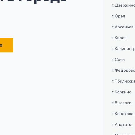
г. Дзержин
г. Орел
г. Арсеньев
г. Киров
ю
г. Калининг
г. Сочи
г. Федоров
г. Тбилисск
г. Коркино
г. Выселки
г. Конаково
г. Апатиты