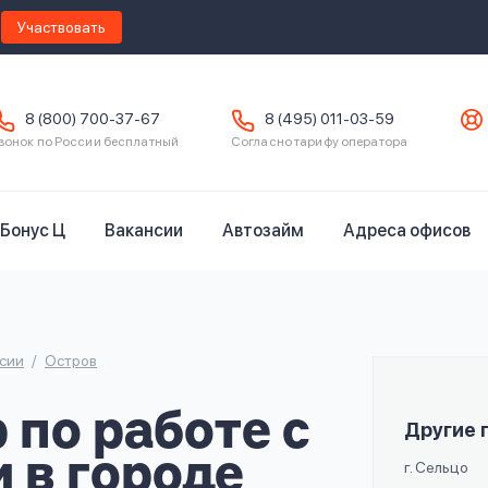
Участвовать
8 (800) 700-37-67
8 (495) 011-03-59
вонок по России бесплатный
Согласно тарифу оператора
Бонус Ц
Вакансии
Автозайм
Адреса офисов
сии
Остров
по работе с
Другие 
 в городе
г. Сельцо