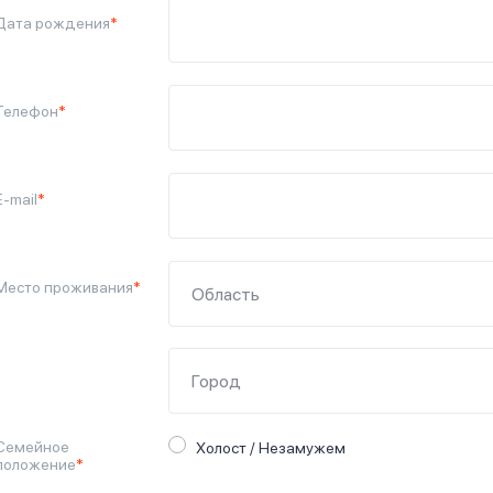
Дата рождения
*
Телефон
*
E-mail
*
Место проживания
*
Семейное
Холост / Незамужем
положение
*