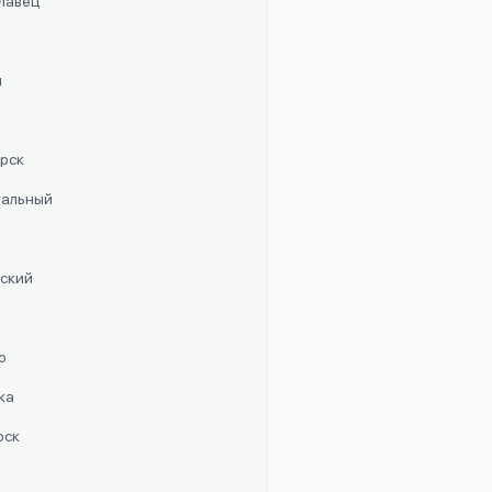
славец
п
орск
стальный
рский
о
ка
рск