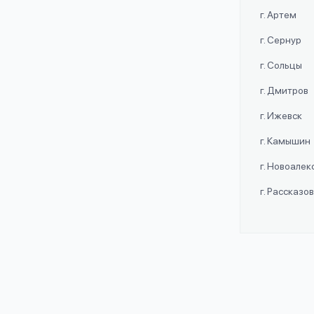
г. Артем
г. Сернур
г. Сольцы
г. Дмитров
г. Ижевск
г. Камышин
г. Новоале
г. Рассказо