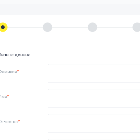
Личные данные
Фамилия
*
Имя
*
Отчество
*