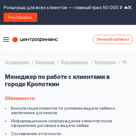
Розыгрыш для всех клиентов — главный приз 50 000 ₽ 🔥
Участвовать
Личный кабинет
Я
согласен(а)
на
Я
О компании
Вакансии
Все вакансии
Кропоткин
Менеджер по работе с клиентами
ознакомлен
Наши
с
Менеджер по работе с клиентами в
контакты
правилами
городе Кропоткин
предоставления
займов
,
политикой
Обязанности:
Ок
Ок
сайта
,
Консультация клиентов по условиям выдачи займа и
даю
заключение договоров;
согласие
Информационное сопровождение клиентов после
на
оформления договора и выдачи займа:
обработку
Задать
Составление отчетности.
личных