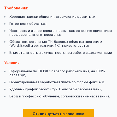
вопрос
данных
Требования:
Хорошие навыки общения, стремление развить их;
Готовность обучаться;
Честность и допропорядочность - как основные ориентиры
профессонального поведения;
Обязательное знание ПК, базовых офисных программ
(Word, Excel) и оргтехники, 1 С- приветствуется
Ответы
Оформить заявку
Внимательность и аккуратность при работе с документами
на
Условия:
вопросы
Войти под другим номером
Оформление по ТК РФ с первого рабочего дня, на 100%
белая з/п;
Гарантированная заработная плата по форме фикс + %.
Удобный график работы 2/2, 8-часовой рабочий день;
Ввод в профессию, обучение, сопровождение наставника;
Откликнуться на вакансию