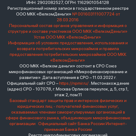
ИНН: 2902082527, ОГРН: 1162901054128
Регистрационный номер записи в государственном реестре
ООО МКК «ВелкомДеньги»
№ 001603111007724 от
28.03.2016
Персональный состав органов управления и информация о
структуре и составе участников ООО МКК «ВелкомДеньги»
Устав ООО МКК «ВелкомДеньги»
Информация об условиях предоставления, использования и
возврата потребительских микрозаймов и правила
предоставления потребительских микрозаймов ООО МКК
«ВелкомДеньги»
ООО МКК «Велком деньги» состоит в СРО Союз
микрофинансовых организаций «Микрофинансирование и
развитие». Дата вступления в СРО – 11.03.2022 г.
Официальный сайт СРО –
https://npmir.ru/
. Местонахождение
(адрес) СРО - 107078, г. Москва Орликов переулок, д.5, стр.1,
этаж 2, пом.11
Базовый стандарт защиты прав и интересов физических и
юридических лиц - получателей финансовых услуг,
оказываемых членами саморегулируемых организаций в
сфере финансового рынка, объединяющих микрофинансовые
организации
Официальный сайт Банка России
Интернет-
приемная Банка России
Реестр микрофинансовых организаций