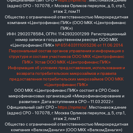
Официальный сайт СРО –
https://npmir.ru/
. Местонахождение
(адрес) СРО - 107078, г. Москва Орликов переулок, д.5, стр.1,
этаж 2, пом.11
Общество с ограниченной ответственностью Микрокредитная
компания «Центрофинанс ПИК» (ООО МКК «Центрофинанс
ПИК»)
ИНН: 2902078584, ОГРН: 1142932001299 Регистрационный
номер записи в государственном реестре ООО МКК
«Центрофинанс ПИК»
№ 651403111005236 от 11.06.2014
Персональный состав органов управления и информация о
структуре и составе участников ООО МКК «Центрофинанс
ПИК»
Устав ООО МКК «Центрофинанс ПИК»
Информация об условиях предоставления, использования и
возврата потребительских микрозаймов и правила
предоставления потребительских микрозаймов ООО МКК
«Центрофинанс ПИК»
ООО МКК «Центрофинанс ПИК» состоит в СРО Союз
микрофинансовых организаций «Микрофинансирование и
развитие». Дата вступления в СРО – 11.03.2022 г.
Официальный сайт СРО –
https://npmir.ru/
. Местонахождение
(адрес) СРО - 107078, г. Москва Орликов переулок, д.5, стр.1,
этаж 2, пом.11
Общество с ограниченной ответственностью Микрокредитная
компания «ВелкомДеньги» (ООО МКК «ВелкомДеньги»)