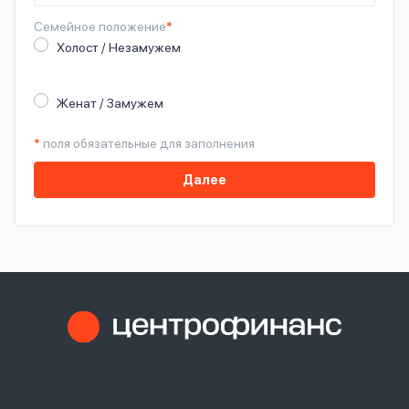
Семейное
положение
*
Холост / Незамужем
Женат / Замужем
*
поля обязательные для заполнения
Далее